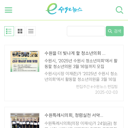
하단 바로가기
본문 바로가기
본문바로가기
검색
수원을 더 빛나게 할 청소년의회 의원을 모집합니다!
수원시, '2025년 수원시 청소년의회'에서 활
동할 청소년의원 3월 16일까지 모집
수원시(시장 이재준)가 '2025년 수원시 청소
년의회'에서 활동할 청소년의원을 3월 16일
까지 모집한다. 수원시에 주민등록이 돼 있
편집주간 e수원뉴스 편집팀
거나 수원시에 있는 학교에 재학 중인 9세
2025-02-03
이상 24세 이하 청소년은 ..
수원특례시의회, 청렴실천 서약식 개최로 신뢰받는 의회 다짐
수원특례시의회(의장 이재식)가 24일(금) 청