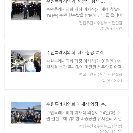
수원특례시의회, 현충탑 참배… 을사년 새해, 시민을 위한 의정활동 다짐
수원특례시의회(의장 이재식)가 새해 첫날인
1일(수) 수원 현충탑을 방문해 참배를 올리며
새해 첫 활동을 시작했다. 현충탑을 찾은 의
편집주간 e수원뉴스 편집팀
원들은 헌화와 분향을 한 뒤 나라를 위해 목
2025-01-02
숨을 바친 순국선열과 호국영령의 숭고한 넋
을 기리는 묵념을 올리며 20 ..
수원특례시의회, 제주항공 여객기 사고 합동분향소 찾아 희생자 조문
수원특례시의회(의장 이재식)가 31일(화) 수
원시청 본관 주차장에 마련된 제주항공 여객
기 사고 희생자 합동분향소를 찾아 조문했
편집주간 e수원뉴스 편집팀
다. 이날 이재식 의장, 김정렬 부의장을 비롯
2024-12-31
한 수원시의원과 의회사무국 직원들은 합동
분향소를 찾아 희생자를 위로하기 위한 ..
수원특례시의회 이재식 의장, 수원 권선구 마중공원 시설 개선 축하
수원특례시의회 이재식 의장이 24일(화) 수
원 권선구에 위치한 마중공원 유지관리 시설
개선을 시민들과 함께 축하했다. 이번 시설
편집주간 e수원뉴스 편집팀
개선은 도시공원 체육시설 이용객 증가에 따
2024-12-30