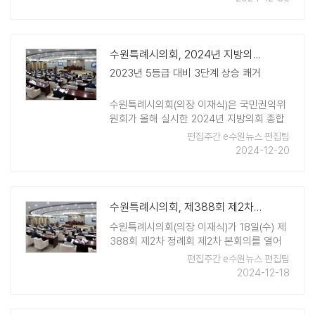
라 시설 유지관리의 고도화를 위해 마중공원
그라운드골프장 인근 공원의 창고 ..
수원특례시의회, 2024년 지방의회 종합청렴도 2등급 달성
2023년 5등급 대비 3단계 상승 쾌거
수원특례시의회(의장 이재식)은 국민권익위
원회가 올해 실시한 2024년 지방의회 종합
청렴도 평가에서 3단계 상승해 2등급을 달
편집주간 e수원뉴스 편집팀
성했다고 19일 밝혔다. 수원특례시의회는 이
2024-12-20
번 종합청렴도 평가항목 중 ..
수원특례시의회, 제388회 제2차 정례회 마무리
수원특례시의회(의장 이재식)가 18일(수) 제
388회 제2차 정례회 제2차 본회의를 열어
31일간의 일정을 마무리했다. 수원특례시의
편집주간 e수원뉴스 편집팀
회는 이번 정례회 기간 동안 조례안 22건, 규
2024-12-18
정안 1건, 동의안 7건, 의견제시 3건, 계획안
1건, 2025년 ..