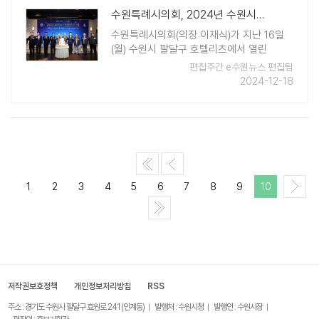
수원특례시의회, 2024년 수원시체육인 송년회 축하
수원특례시의회(의장 이재식)가 지난 16일
(월) 수원시 팔달구 호텔리츠에서 열린
'2024년 수원시체육인 송년회'에 참석했다.
편집주간 e수원뉴스 편집팀
이날 송년회에는 이재식 의장, 보건복지위원
2024-12-18
회 이희승 위원장, 문화체육위원회 장미영
위원장 등 수원시의원이 참석하여 자 ..
1
2
3
4
5
6
7
8
9
10
저작권보호정책
개인정보처리방침
RSS
주소 : 경기도 수원시 팔달구 효원로 241 (인계동)
발행처 : 수원시청
발행인 : 수원시장