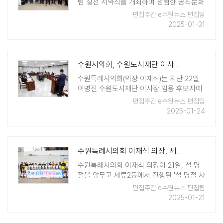
렴 실천 서약식을 개최하며 청렴한 공직문화
를 조성하고 시민들에게 신뢰받는 지방의회
편집주간 e수원뉴스 편집팀
로 거듭나기 위한 의지를 다졌다. 이날 서약
2025-01-31
식에는 이재식 의장을 비롯한 제12대 수원시
의회 후반기 의장단이 참석해, 청렴 ..
수원시의회, 수원도시재단 이사장 임용 후보자 인사청문회 개최
수원특례시의회(의장 이재식)는 지난 22일
이병진 수원도시재단 이사장 임용 후보자에
대한 인사청문회를 열어 역량과 비전 등을
편집주간 e수원뉴스 편집팀
점검했다. 이날 인사청문특별위원회에는 윤
2025-01-24
경선 위원장을 비롯해 오세철·사정희·현경환·
김동은·이대선·배지환·김소진 의원이 참여하
여 정 ..
수원특례시의회 이재식 의장, 세류2동 설 명절 이웃사랑 나눔 전달식 참석
수원특례시의회 이재식 의장이 21일, 설 명
절을 앞두고 세류2동에서 진행된 '설 명절 사
랑의 온정 나눔 전달식'에 참석했다고 밝혔
편집주간 e수원뉴스 편집팀
다. 이날 행사는 민족 최대의 명절인 설을 맞
2025-01-21
아 지역사회의 어려운 이웃들에게 따뜻한 온
정을 나누고 희망을 전하기 위해 ..