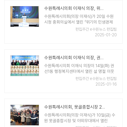
수원특례시의회 이재식 의장, 위기의 민생경제 대전환 토론회 참석
수원특례시의회(의장 이재식)가 20일 수원
시청 중회의실에서 열린 「위기의 민생경제
대전환 토론회」에 참석했다. 수원시 소상공
편집주간 e수원뉴스 편집팀
인, 중소기업, 유관기관 등 150여 명이 참석
2025-01-20
한 이날 토론회는 지난 12월 12일 긴급 민생
경제 비상대책 간담회 후속조치 ..
수원특례시의회 이재식 의장, 권선1동 설명절 이웃사랑 나눔 전달식 참석
수원특례시의회 이재식 의장이 14일(화) 권
선1동 행정복지센터에서 열린 설 명절 이웃
사랑 나눔 전달식에 참석했다. 이날 전달식
편집주간 e수원뉴스 편집팀
에서는 온누리상품권, 백미, 라면 등 사회복
2025-01-16
지공동모금회 기금으로 마련된 물품들을 관
내 저소득가구 446가구에 전달하는 뜻 ..
수원특례시의회, 못골종합시장 2025 가래떡 나눔 행사 참석
수원특례시의회(의장 이재식)가 10일(금) 수
원 못골종합시장 및 야외무대에서 열린
2025 가래떡 나눔 행사에 참석했다. 이날 행