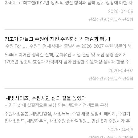
아버지 고 최호철(1917년 생)씨의 생전 행적과 납북 당시 상황에 대한 자
료를 찾기 위해 오랜 시간 여러 기관을 찾아다니며 도움을 요청했다. 수
2026-04-08
많은 기관에 공문을 보내 자료를 요청했지만 '자료 없음'이라는 회신만…
편집주간 e수원뉴스 편집팀
정조가 만들고 수원이 지킨 수원화성 성곽길과 행궁!
'수원 For U'…수원의 정체성에서 출발하는 2026-2027 수원 방문의 해
5.4㎞ 이어진 성곽길 산책, 문화유산 시설 관람 및 도심 풍경 즐기기
1796년 정조의 효심과 개혁의지 담아 완성한 수원화성 성곽과 행궁 수
원시의 꾸준한 복원·보수로 옛모습 되찾아…자긍심 고취·가치 인정 …
2026-04-07
편집주간 e수원뉴스 편집팀
'새빛시리즈', 수원시민 삶의 질을 높였다
시민의 삶에 실질적으로 보탬 되는 생활혁신정책들로 구성
수원새빛돌봄, 새빛민원실, 새빛톡톡, 수원 새빛 생활비 패키지, 수원기
업새빛펀드, 새빛하우스, 새빛수원 손바닥정원… 민선 8기 수원시가 추
진한 주요 정책들이다. 모두 '새빛'이라는 단어가 들어가 있다. 민선 8기
2026-04-06
비전 '수원을 새롭게, 시민을 …
편집주간 e수원뉴스 편집팀