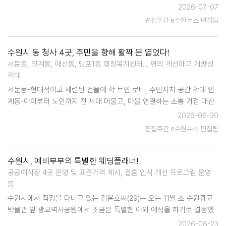
고 그 지역에서 살아온 사람들의 이야기가 담겨 있기 때문이다. 수원의
2026-07-07
대표 먹거리들도 그렇다. 손님에게 대접하기 좋은 고급 음식부터 …
편집주간 e수원뉴스 편집팀
수원시 동 청사 4곳, 주민을 향해 활짝 문 열었다!
서둔동, 인계동, 매산동, 망포1동 행정복지센터… 편의 개선하고 개방성
확대
서둔동-현대적이고 세련된 건물에 확 트인 로비, 주민자치 공간 확대 인
계동-아이부터 노인까지 전 세대 머물고, 마을 연결하는 소통 거점 매산
동-복잡한 행정 수요 해소하고, 청년의 삶을 지지하는 복합청사 망포1동-
2026-06-30
망포의 옛 역사 기억하며 주민 중심 자치 사업 펼…
편집주간 e수원뉴스 편집팀
수원시, 예비부부의 특별한 웨딩플래너!
공공예식장 4곳 운영 및 표준가격 제시, 결혼 인식 개선 프로그램 운영
등
수원시에서 직장을 다니고 있는 김윤호씨(29)는 오는 11월 초 수원광교
박물관 앞 광교역사공원에서 조금은 특별한 야외 예식을 하기로 결정했
다. 원래 김씨 커플은 결혼을 준비하면서 결혼식은 생략하고 가족들끼리
2026-06-23