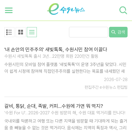
하단 바로가기
본문 바로가기
본문바로가기
검색
'내 손안의 민주주의' 새빛톡톡, 수원시민 참여 이끌다
수원시 새빛톡톡 출시 3년…22만명 회원 220만건 활동
수원시민의 모바일 참여 플랫폼 '새빛톡톡'이 운영 3주년을 맞았다. 시민
이 쉽게 시정에 참여해 직접민주주의를 실현한다는 목표를 내세웠던 새
빛톡톡은 창의적인 시민의 아이디어를 정책에 반영하는 출발점이자 시민
2026-07-28
의 의견을 수렴하는 창구로 활용됐다. 지난 3년 동안 수원시 온라인 중
편집주간 e수원뉴스 편집팀
심…
갈비, 통닭, 순대, 족발, 커피…수원에 가면 뭐 먹지?
'수원 For U'…2026-2027 수원 방문의 해, 수원 대표 먹거리를 만나다!
국내외를 막론하고 여행 또는 다른 지역을 방문할 때 기대하게 되는 즐거
움 중 빼놓을 수 없는 것은 먹거리다. 음식에는 지역의 특징과 역사, 그리