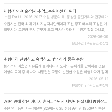
체험·자연·예술·역사·추억…수원에선 다 된다!
'수원 For U'…2026-2027 수원 방문의 해, 풍성한 즐길거리와 관광테마
수원시는 전국 최대 기초 지방자치단체이자 조선 정조 때부터 조성된 계
획도시다. 그만큼 도시 규모가 크고 역사가 오래된 수원은 직접 다니고,
직접 만지고, 직접 보아야 할 명소가 많다. 한 번 방문으로 수원의 매력을
2026-06-09
확인할 수 없기 때문이다. 2026-2027 수원 방문의 해를…
편집주간 e수원뉴스 편집팀
취향따라 관광하고 숙박하고 '1박 하기 좋은 수원'
늦게까지 마음껏 자유롭게 돌아다니며 도시의 분위기를 만끽하는 것은
여행의 묘미 중 하나다. 사통팔달 교통이 발달한 수원은 여행하다가 집에
돌아가기가 편해 숙박을 고려하지 않는 경우가 많지만, 숙박을 선택하면
2026-05-12
더 다채로운 경험을 할 수 있다. 관광객들이 취향에 맞는 숙소를 선택해
편집주간 e수원뉴스 편집팀
하룻밤을 보내고 다음 날 …
76년 만에 찾은 아버지 흔적…수원시 새빛민원실 베테랑팀장들, 6.25때 납북된 민원인 아버지 기록 찾았다
수원 연무동에 사는 최윤한(82)씨는 6.25 전쟁 중이던 1950년 납북된