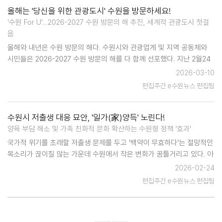
올해는 '당신을 위한 관광도시' 수원을 방문하세요!
'수원 For U'…2026-2027 수원 방문의 해 추진, 세계적 관광도시 첫걸
음
올해와 내년은 수원 방문의 해다. 수원시와 관광업계 및 지역 공동체와
시민들은 2026-2027 수원 방문의 해를 다 함께 선포했다. 지난 2월24
일 수원컨벤션센터를 가득 메운 1천500명의 참석자들은 수원이 세계적
2026-03-10
관광도시로 발돋움하는 기반을 마련하겠다는 의지를 불태우며 현…
편집주간 e수원뉴스 편집팀
수원시 저출생 대응 묘안, '일가(家)양득' 노린다!
양육 부담 해소 및 가족 친화적 문화 확산하는 수원형 정책 '효과'
국가적 위기를 초래할 저출생 문제를 두고 '백약이 무효하다'는 절망적인
목소리가 끊이질 않는 가운데 수원에서 작은 변화가 꿈틀거리고 있다. 아
프리카 속담이라고 알려진 '한 아이를 키우려면 온 마을이 필요하다'는
2026-02-24
말이 실현되고 있는 것. 저출생 대응을 위해 양육 부담을 해소하고, 가족
편집주간 e수원뉴스 편집팀
친화…