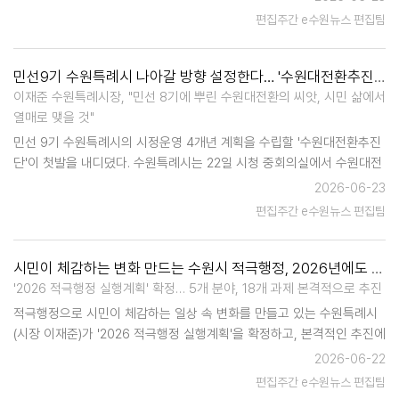
식사로 대신해 예식비를 아끼기로 합의했다. 그러다 수원에 공공예식장
편집주간 e수원뉴스 편집팀
이 운…
민선9기 수원특례시 나아갈 방향 설정한다… '수원대전환추진단' 출범
이재준 수원특례시장, "민선 8기에 뿌린 수원대전환의 씨앗, 시민 삶에서
열매로 맺을 것"
민선 9기 수원특례시의 시정운영 4개년 계획을 수립할 '수원대전환추진
단'이 첫발을 내디뎠다. 수원특례시는 22일 시청 중회의실에서 수원대전
환추진단 출범식을 열었다. 이재준 수원특례시장은 위원들에게 위촉장을
2026-06-23
수여했다. 분야별 전문가, 거버넌스 기관·단체…
편집주간 e수원뉴스 편집팀
시민이 체감하는 변화 만드는 수원시 적극행정, 2026년에도 계속된다
'2026 적극행정 실행계획' 확정… 5개 분야, 18개 과제 본격적으로 추진
적극행정으로 시민이 체감하는 일상 속 변화를 만들고 있는 수원특례시
(시장 이재준)가 '2026 적극행정 실행계획'을 확정하고, 본격적인 추진에
나선다. 수원시는 최근 서면으로 적극행정위원회를 열고, 올해 적극행정
2026-06-22
추진 전략과 중점 과제 등을 심의·의결했다. …
편집주간 e수원뉴스 편집팀