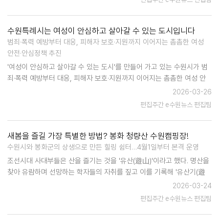
수원특례시는 여성이 안심하고 살아갈 수 있는 도시입니다
범죄·폭력 예방부터 대응, 피해자 보호·지원까지 이어지는 촘촘한 여성
안전·안심정책 추진
'여성이 안심하고 살아갈 수 있는 도시'를 만들어 가고 있는 수원시가 범
죄·폭력 예방부터 대응, 피해자 보호·지원까지 이어지는 촘촘한 여성 안
전·안심정책을 추진한다. '여성안심패키지 지원사업'은 시민 의견을 반영
2026-03-26
해 실효성을 더 높이고, 무인안심 택배보관함은 전면…
편집주간 e수원뉴스 편집팀
새봄을 즐길 가장 특별한 방법? 봉화 청량산 수원캠핑장!
수원시와 봉화군의 상생으로 만든 힐링 쉼터…4월1일부터 본격 운영
조선시대 사대부들은 산을 즐기는 것을 '유산(遊山)'이라고 했다. 명산을
찾아 유람하며 선망하는 학자들의 자취를 짚고 이를 기록해 '유산기(遊
山記)'를 남기는 풍습이 있었다. 조선의 대표적인 사상가인 퇴계 이황은
2026-03-24
유년시절 수학했던 청량산을 그리워하며 스스로를 '청량산인'이라고…
편집주간 e수원뉴스 편집팀