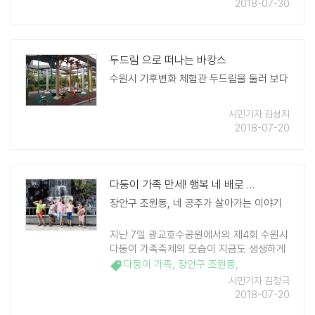
없을까? 특히나 과학 분야에 관심이 있다면
2018-07-30
..
두드림 으로 떠나는 바캉스
수원시 기후변화 체험관 두드림을 둘러 보다
시민기자 김성지
2018-07-20
다둥이 가족 만세! 행복 네 배로 커져요
장안구 조원동, 네 공주가 살아가는 이야기
지난 7일 광교호수공원에서의 제4회 수원시
다둥이 가족축제의 모습이 지금도 생생하게
떠 오른다. 참석자중 다자녀가구인 7자녀 가
다둥이 가족
,
장안구 조원동
,
족이 소개되었을 때 마당극장은 환호와 함께
시민기자 김청극
주변이 후끈 달아 올랐다. 염태영 수원시장
2018-07-20
은 기념사에서 ..