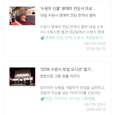
'수원의 인물' 명예의 전당서 의로운 생애를 보다
14일 수원시 명예의 전당 헌액식 열려
수원시 명예의 전당 헌액식 열려 14일 오후
3시 수원시청 별관 대강당에서 수원시 명예
의 전당 헌액식이 있었다. 이날 헌액식에는
명예의 전당
,
헌액
,
수원시
,
독립운동가
,
안점순
명예의 전당 헌액 인물로 선정된 분들 후손
시민기자 서지은
과 수원시 의회 의원, 명예의 전당 선정위원
2018-08-15
회 위 ..
'2018 수원시 창업 오디션' 열기후끈
창업으로 고용 창출 이끈다.
창의적인 상품을 개발하여 창업을 실현하고,
관념과 이상을 넘는 아이디어를 선보이는
"2018 수원 창업 오디션" 대회가 지난 9일
창업
,
아이디어
,
오디션
,
고용창출
,
오전 10시부터 17시까지 수원시청 별관 대
시민기자 김연수
강당에서 열렸다. 수원시 지속가능도시재 ..
2018-08-13