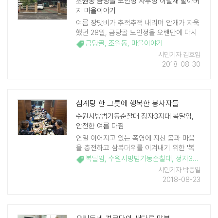
조원동 금당골 노인정 사무장 이필재 할아버
지 마을이야기
여름 장맛비가 추적추적 내리며 안개가 자욱
했던 28일, 금당골 노인정을 오랜만에 다시
찾았다. 언젠가 마을만들기 사업으로 운영하
금당골
,
조원동
,
마을이야기
는 조원1동 어린이 기자단과 함께 조원동의
시민기자 김효임
구석구석 이야기를 발굴하기 위해 나섰던 적
2018-08-30
이 있었 ..
삼계탕 한 그릇에 행복한 봉사자들
수원시방범기동순찰대 정자3지대 복달임,
안전한 여름 다짐
연일 이어지고 있는 폭염에 지친 몸과 마음
을 충전하고 삼복더위를 이겨내기 위한 '복
달임행사'가 지역 곳곳에서 열리고 있다. 시
복달임
,
수원시방범기동순찰대
,
정자3동
,
안전
민의 안녕과 안전을 위해 봉사활동을 펼치고
시민기자 박종일
있는 수원시방범기동순찰대 정자3지대 대원
2018-08-23
들을 격려하 ..