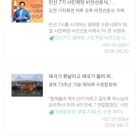
민선 7기 시민희망 비전선포식, '더 큰 수원의 완성'
오전 기자회견 이후 오후 비전선포식 가져
민선 7시를 시작하는 염태영 수원시장이 16
일 시민희망 비전선포식에서 '더 큰 수원의
완성'을 외쳤다. 이날 오전 11시에 기자회견
민선7기
,
염태영
,
시민희망 비전선포식
,
특례시
을 가지고 민선7기가 앞으로 향할 큰 비전과
시민기자 김윤지
함께 거버넌스를 위한 협력을 부탁했다. ..
2018-08-20
태극기 휘날리고 애국가 울려 퍼진 수원 제1야외음악당
광복 73주년 기념 제16회 수원합창제
"동해물과 백두산이 마르고 닳도록 하느님이
보우하사 우리나라 만세..." 연합합창단, 시민
합창단, 잔디밭의 관객 등 2000여 명이 태
수원합창제
,
광복 73주년
,
수원 제1야외음악당
극기를 흔들며 애국가를 따라 부르는 장관이
시민기자 한정규
연출됐다. 보통의 애국가가 아닌 안익태 선
2018-08-17
생이 ..