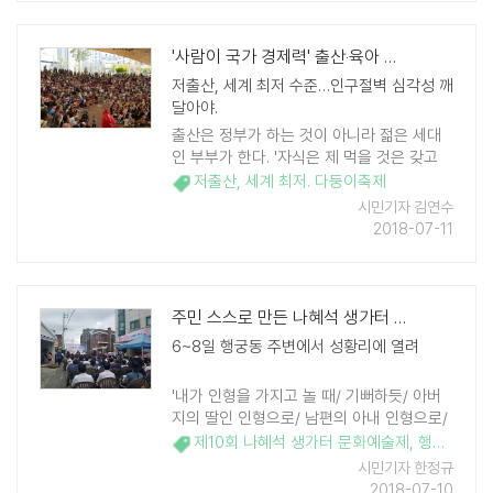
'사람이 국가 경제력' 출산‧육아 맞춤형 지원 절실
저출산, 세계 최저 수준…인구절벽 심각성 깨
달아야.
출산은 정부가 하는 것이 아니라 젊은 세대
인 부부가 한다. '자식은 제 먹을 것은 갖고
태어난다'는 속담이 있다. 이는 정보화‧세계
저출산
,
세계 최저. 다둥이축제
화가 되지 못했던 농경사회에서나 걸맞은 속
시민기자 김연수
담이다. 세계가 일일 생활 ..
2018-07-11
주민 스스로 만든 나혜석 생가터 문화예술제
6~8일 행궁동 주변에서 성황리에 열려
'내가 인형을 가지고 놀 때/ 기뻐하듯/ 아버
지의 딸인 인형으로/ 남편의 아내 인형으로/
그들을 기쁘게 하는/ 위안물 되도다// 노라를
제10회 나혜석 생가터 문화예술제
,
행궁동
,
화
놓아라/ 최후로 순수하게/ 엄밀히 막아 논/
시민기자 한정규
장벽에서/ 견고히 닫혔던/ 문을 열고/ 노라 ..
2018-07-10