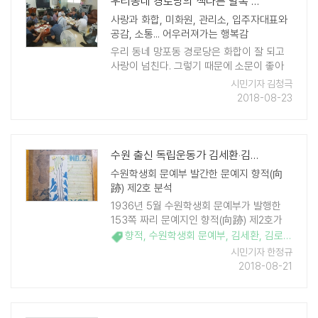
우리동네 경로당의 색다른 말복 복달임 이야기
사랑과 화합, 미화원, 관리소, 입주자대표와
공감, 소통... 어우러져가는 행복감
우리 동네 망포동 경로당은 화합이 잘 되고
사랑이 넘친다. 그렇기 때문에 소문이 좋아
회원 수도 점점 늘어나고 있다. 초복을 시작
시민기자 김청극
으로 중복 그리고 말복인 16일에는 더위를
2018-08-23
이기는 대대적인 복달임을 하였다. 매월 회
의를 통해 ..
수원 출신 독립운동가 김세환‧김로적 선생 행적 드러나
수원학생회 문예부 발간한 문예지 향적(向
跡) 제2호 분석
1936년 5월 수원학생회 문예부가 발행한
153쪽 짜리 문예지인 향적(向跡) 제2호가
있다. 소프트커버에 국한문 혼용이며 가로
향적
,
수원학생회 문예부
,
김세환
,
김로적
,
구철
15.5cm, 세로 22cm다. 이 문예지는 국내에
시민기자 한정규
서 두 권이 발견됐는데 한권은 연세대학교에
2018-08-21
서 ..