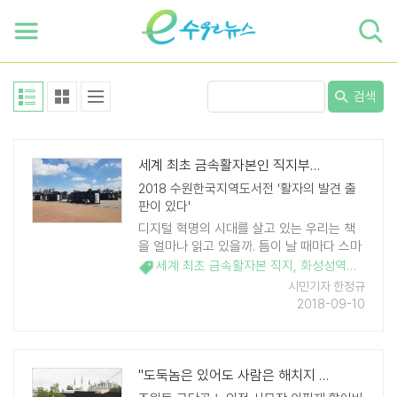
하단 바로가기
본문 바로가기
본문바로가기
검색
세계 최초 금속활자본인 직지부터 디지털 출판까지
2018 수원한국지역도서전 '활자의 발견 출
판이 있다'
디지털 혁명의 시대를 살고 있는 우리는 책
을 얼마나 읽고 있을까. 틈이 날 때마다 스마
트폰을 들여다보면서 세상의 모든 정보를 스
세계 최초 금속활자본 직지
,
화성성역의궤
,
수
마트폰을 이용해 얻는다. 대부분의 사람들이
시민기자 한정규
항상 휴대하고 다녀야하는 생활필수품이 된
2018-09-10
지 오래다. 길 ..
"도둑놈은 있어도 사람은 해치지 않았지"