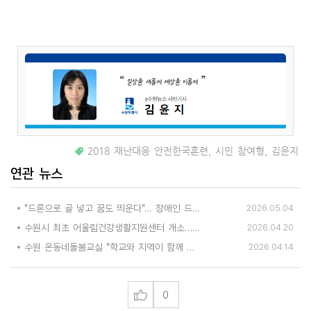
2018 재난대응 안전한국훈련
,
시민 참여형
,
김윤지
연관 뉴스
"드론으로 골 넣고 꿈도 띄운다"… 장애인 드론축구 지도자·심판 탄생
2026.05.04
수원시 최초 어울림건강생활지원센터 개소… "AI로 건강 챙기고 치매 예방까지"
2026.04.20
수원 온동네돌봄교실 "학교와 지역이 함께 돌보니 아이들이 더 안전해졌어요"
2026.04.14
0