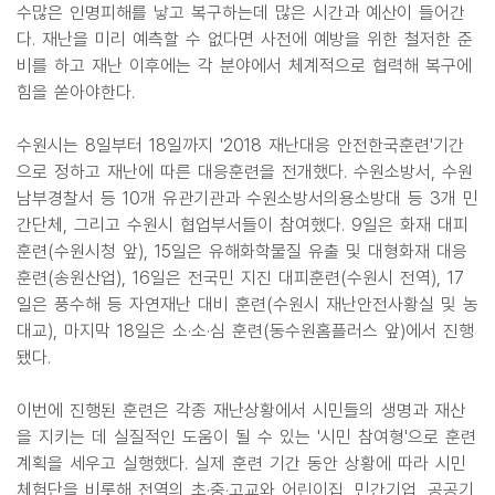
수많은 인명피해를 낳고 복구하는데 많은 시간과 예산이 들어간
다. 재난을 미리 예측할 수 없다면 사전에 예방을 위한 철저한 준
비를 하고 재난 이후에는 각 분야에서 체계적으로 협력해 복구에
힘을 쏟아야한다.
수원시는 8일부터 18일까지 '2018 재난대응 안전한국훈련'기간
으로 정하고 재난에 따른 대응훈련을 전개했다. 수원소방서, 수원
남부경찰서 등 10개 유관기관과 수원소방서의용소방대 등 3개 민
간단체, 그리고 수원시 협업부서들이 참여했다. 9일은 화재 대피
훈련(수원시청 앞), 15일은 유해화학물질 유출 및 대형화재 대응
훈련(송원산업), 16일은 전국민 지진 대피훈련(수원시 전역), 17
일은 풍수해 등 자연재난 대비 훈련(수원시 재난안전사황실 및 농
대교), 마지막 18일은 소·소·심 훈련(동수원홈플러스 앞)에서 진행
됐다.
이번에 진행된 훈련은 각종 재난상황에서 시민들의 생명과 재산
을 지키는 데 실질적인 도움이 될 수 있는 '시민 참여형'으로 훈련
계획을 세우고 실행했다. 실제 훈련 기간 동안 상황에 따라 시민
체험단을 비롯해 전역의 초·중·고교와 어린이집, 민간기업, 공공기