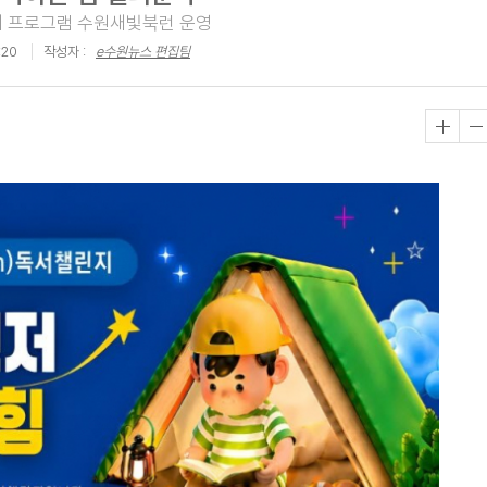
린지 프로그램 수원새빛북런 운영
:20
작성자 :
e수원뉴스 편집팀