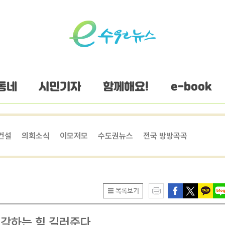
동네
시민기자
함께해요!
e-book
건설
의회소식
이모저모
수도권뉴스
전국 방방곡곡
생각하는 힘 길러준다