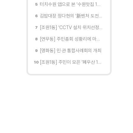
터치수원 앱으로 본 '수원맛집 100선'... 장안구 맛집을 찾다
김밥대장 정다현의 '新벤처 도전이야기'
[조원1동] 'CCTV 설치 위치선정협의회' 회의 개최
[연무동] 주민총회 성황리에 마무리
[영화동] 민·관 통합사례회의 개최
[조원1동] 주민이 모은 '폐우산 100개' 수원여대에 1차 전달