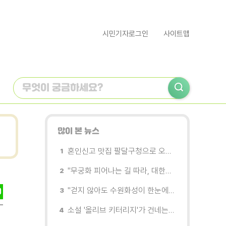
시민기자로그인
사이트맵
많이 본 뉴스
혼인신고 맛집 팔달구청으로 오세요
"무궁화 피어나는 길 따라, 대한민국을 걷는다"
"걷지 않아도 수원화성이 한눈에"…무장애 관광버스 '수원행차' 타보니
소설 '올리브 키터리지'가 건네는 삶과 연민의 철학