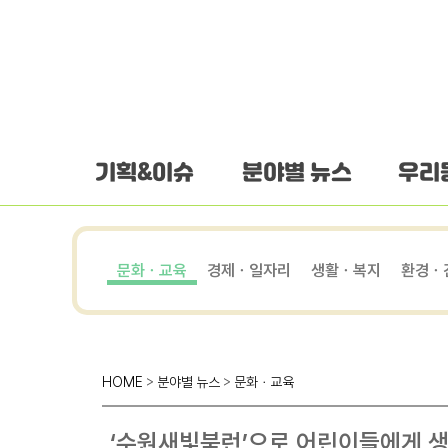
하단 바로가기
본문 바로가기
본문바로가기
기획&이슈
분야별 뉴스
우리
문화ㆍ교육
경제ㆍ일자리
생활ㆍ복지
환경ㆍ
HOME
>
분야별 뉴스
>
문화ㆍ교육
‘수원새빛북런’으로 어린이들에게 