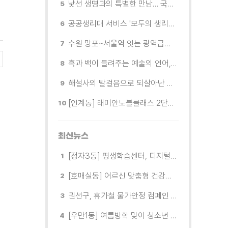
낯선 생명과의 특별한 만남… 국제전 《패트리샤 피치니니: 킨쉽》
공공생리대 서비스 '모두의 생리대' 시범 운영...수원시청·4개 구청 등에 지급기 설치
수원 망포~서울역 잇는 광역급행버스 M5165번, 8월 3일 개통
흑과 백이 들려주는 예술의 언어, 수원시립미술관 소장품전《블랑 블랙 파노라마》
해설사의 발걸음으로 되살아난 수원의 독립운동 역사
[인계동] 래미안노블클래스 2단지 경로당, 무더위 속 독거노인에게 '따뜻한 한 끼' 대접
최신뉴스
[정자3동] 평생학습센터, 디지털 생활문해교실 개강
[호매실동] 어르신 맞춤형 건강특화사업 「은빛반짝 실버종이공방」 운영
권선구, 휴가철 물가안정 캠페인 전개
[우만1동] 여름방학 맞이 청소년 유해환경 캠페인 실시