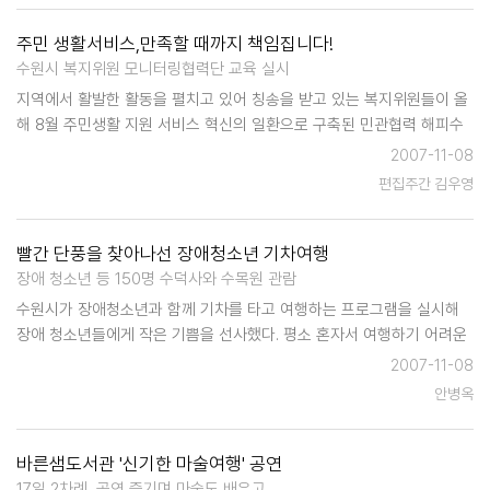
주민 생활서비스,만족할 때까지 책임집니다!
수원시 복지위원 모니터링협력단 교육 실시
지역에서 활발한 활동을 펼치고 있어 칭송을 받고 있는 복지위원들이 올
해 8월 주민생활 지원 서비스 혁신의 일환으로 구축된 민관협력 해피수
원공동체 내 모니터링협력단에 소속되어 앞으로 기존 복지위원 역할 외
2007-11-08
에도 주민에게 제공되는 주민서비스의 전반적인 모니터링을 담당하게 된
편집주간 김우영
다. 복지위원은 수원시…
빨간 단풍을 찾아나선 장애청소년 기차여행
장애 청소년 등 150명 수덕사와 수목원 관람
수원시가 장애청소년과 함께 기차를 타고 여행하는 프로그램을 실시해
장애 청소년들에게 작은 기쁨을 선사했다. 평소 혼자서 여행하기 어려운
장애청소년들에게 아름다운 여행의 추억을 만들어주고, 부모와의 유대관
2007-11-08
계를 돈독히 하며, 사회적응능력을 키워나가기 위해 마련된 '기차와 함께
안병옥
하는 가을 여행'이…
바른샘도서관 '신기한 마술여행' 공연
17일 2차례, 공연 즐기며 마술도 배우고