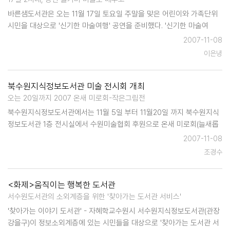
바른샘도서관은 오는 11월 17일 토요일 주말을 맞은 어린이와 가족단위
시민을 대상으로 '신기한 마술여행' 공연을 준비했다. '신기한 마술여
행'은 전문마술사의 공연으로 어린이들과 가족이 함께 즐기고 체험할 수
2007-11-08
있도록 공연과 함께 마술 배워보기 시간을 함께 진행한다. 공연은 2회로
이은녕
진행될 예정…
북수원지식정보도서관 미술 전시회 개최
오는 20일까지 2007 온새 미로회-작은그림전
북수원지식정보도서관에서는 11월 5일 부터 11월20일 까지 북수원지식
정보도서관 1층 전시실에서 수원미술협회 후원으로 온새 미로회(늘새롭
게란 순수 우리말) 회원전인 '작은 그림을 개최한다. 회원 작품 15점을 작
2007-11-08
은그림전이란 주제 아래 전시한다.회원 작품 15점이 전시되며 도서관 이
조경수
용자 누구나 …
<화제>움직이는 행복한 도서관
서수원도서관의 소외계층을 위한 '찾아가는 도서관 서비스'
'찾아가는 이야기 도서관' - 자혜학교수원시 서수원지식정보도서관(관장
강을구)이 정보소외계층에 있는 시민들을 대상으로 '찾아가는 도서관 서