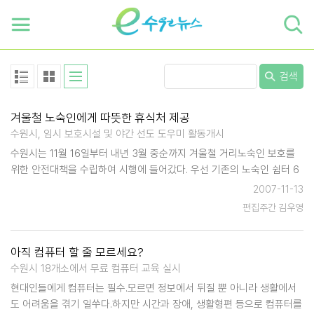
하단 바로가기
본문 바로가기
본문바로가기
검색
겨울철 노숙인에게 따뜻한 휴식처 제공
수원시, 임시 보호시설 및 야간 선도 도우미 활동개시
수원시는 11월 16일부터 내년 3월 중순까지 겨울철 거리노숙인 보호를
위한 안전대책을 수립하여 시행에 들어갔다. 우선 기존의 노숙인 쉼터 6
개소에 수원역, 팔달산 주변 등에 있는 거리 노숙인들의 입소를 유도하는
2007-11-13
한편, 팔달구 고등동 229-1 소재 '희망 찾기 드롭인센터' 내에 동절기 임
편집주간 김우영
시…
아직 컴퓨터 할 줄 모르세요?
수원시 18개소에서 무료 컴퓨터 교육 실시
현대인들에게 컴퓨터는 필수.모르면 정보에서 뒤질 뿐 아니라 생활에서
도 어려움을 겪기 일쑤다.하지만 시간과 장애, 생활형편 등으로 컴퓨터를