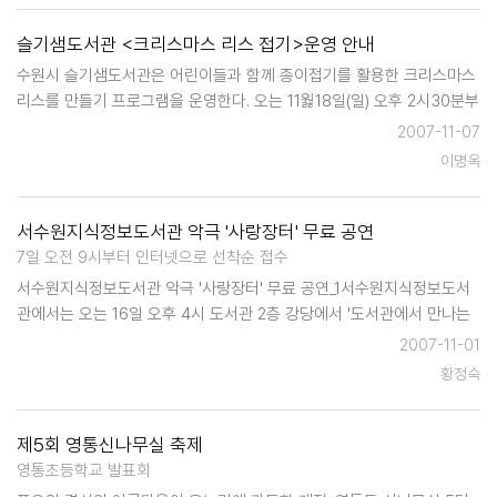
슬기샘도서관 <크리스마스 리스 접기>운영 안내
수원시 슬기샘도서관은 어린이들과 함께 종이접기를 활용한 크리스마스
리스를 만들기 프로그램을 운영한다. 오는 11웛18일(일) 오후 2시30분부
터 4시30분까지 슬기샘 도서관 2층 어울림터에서 실시되는 이 프로그램
2007-11-07
의 참가 대상은 초등학생으로 선착순 20명으로서 이달 15일 오전 9시부
이명옥
터 인터넷을 통해 접수한다…
서수원지식정보도서관 악극 '사랑장터' 무료 공연
7일 오전 9시부터 인터넷으로 선착순 접수
서수원지식정보도서관 악극 '사랑장터' 무료 공연_1서수원지식정보도서
관에서는 오는 16일 오후 4시 도서관 2층 강당에서 '도서관에서 만나는
가을공연-악극 사랑장터'를 무료로 공연한다. '악극 사랑장터'는 경기도
2007-11-01
문화의 전당 후원사업인 경기도민을 위한 찾아가는 문화활동 사업의 일
황정숙
환으로, 공연 기…
제5회 영통신나무실 축제
영통초등학교 발표회