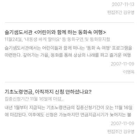
모르는 사람들이 아직도 적지않다. 이에 따라 수원시에서는 시청 교육장
2007-11-13
등 상설교육장 18개소에서 주부, 노인, 장애인 등 컴퓨터를 배우고자 하
편집주간 김우영
는 시민들을 대상…
슬기샘도서관 <어린이와 함께 하는 동화속 여행>
11월24일, '내동생 싸게 팔아요' 등 동화구연 및 동화뮤지컬
슬기샘도서관에서는 어린이들과 함께 떠나는 '동화 속 여행' 프로그램을
마련한다. 깊어가는 가을, 동화를 통해 상상의 나래를 펴고 즐거운 여행
을 할 수있는 이 프로그램은 오는 11월 24일 토요일, 오전 11시부터 12시
2007-11-09
부터 어울림터 (도서관 2층)에서 실시된다.어린이 누구나 참가할 수 있으
이명옥
며…
기초노령연금, 아직까지 신청 안하셨나요?
집중신청기간 11월 16일에 마감...
내년 1월부터 지급되는 기초노령연금의 집중신청기간이 오는 11월 16일
에 마감된다. 이후에도 신청은 가능하지만 연금지급시기가 늦어지는 불
이익을 당할 수도 있으므로 시는 기간 내에 신청해 주기를 바라고 있다.
2007-11-09
수원시는 수급예상자 2만5854명 중에서 당연수급자를 제외한 2만1271
편집주간 김우영
명 가운데 1…