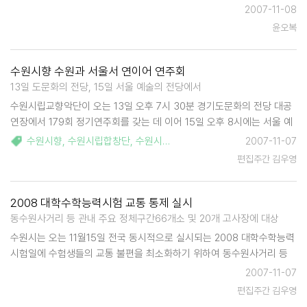
비스' 프로그램을 운영, 환영을 받고 있다. 이 사업은 2006년 도서관 개
2007-11-08
관때 부터 소외계층 어린이 방과후 독서지도로 시작되어 2007년도에는
윤오복
경기도 공…
수원시향 수원과 서울서 연이어 연주회
13일 도문화의 전당, 15일 서울 예술의 전당에서
수원시립교향악단이 오는 13일 오후 7시 30분 경기도문화의 전당 대공
연장에서 179회 정기연주회를 갖는 데 이어 15일 오후 8시에는 서울 예
술의 전당 콘서트홀에서 제180회 정기 연주회를 연다. 클래식 애호가에
수원시향
,
수원시립합창단
,
수원시
,
박은성
,
경기도문화의전당
,
김영호
2007-11-07
게 수준 높은 클래식을 선사하기 위해 마련된 이번 연주회는 박은성 지휘
편집주간 김우영
자가 피…
2008 대학수학능력시험 교통 통제 실시
동수원사거리 등 관내 주요 정체구간66개소 및 20개 고사장에 대상
수원시는 오는 11월15일 전국 동시적으로 실시되는 2008 대학수학능력
시험일에 수험생들의 교통 불편을 최소화하기 위하여 동수원사거리 등
관내 주요 정체구간66개소 및 20개 고사장에 대한 일제 교통통제를 실
2007-11-07
시한다. 이번 교통통제는 수원시청, 수원시 관내 3개 경찰서, 중.남부 모
편집주간 김우영
범운전자회…