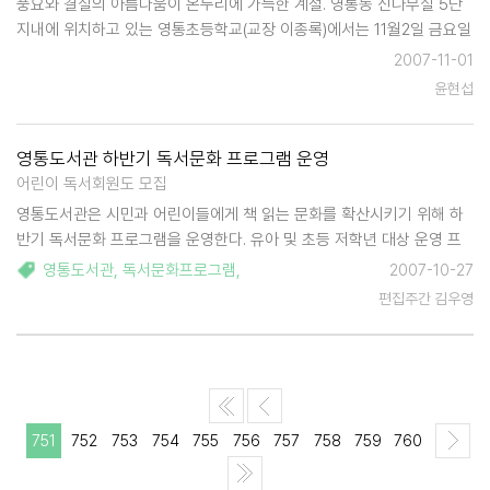
풍요와 결실의 아름다움이 온누리에 가득한 계절. 영통동 신나무실 5단
지내에 위치하고 있는 영통초등학교(교장 이종록)에서는 11월2일 금요일
17시부터 운동장 특설무대에서 신나무실 축제를 개최한다..6학년 어린이
2007-11-01
들의 사회로 진행되는 이번축제는 1학년 학생들의 첫인사를 시작으로우
윤현섭
산춤, 현대무용, …
영통도서관 하반기 독서문화 프로그램 운영
어린이 독서회원도 모집
영통도서관은 시민과 어린이들에게 책 읽는 문화를 확산시키기 위해 하
반기 독서문화 프로그램을 운영한다. 유아 및 초등 저학년 대상 운영 프
로그램은 △그림책 탐험을 떠나자 △영어 스토리텔링 A, B △책으로 만
영통도서관
,
독서문화프로그램
,
2007-10-27
나는 세상 어린이 북아트 △동화구연과 스피치 등. 일반시민 대상 강좌는
편집주간 김우영
△우리아이 독…
751
752
753
754
755
756
757
758
759
760