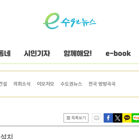
동네
시민기자
함께해요!
e-book
건설
의회소식
이모저모
수도권뉴스
전국 방방곡곡
 설치