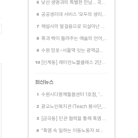
낯선 생명과의 특별한 만남… 국제전 《패트리샤 피치니니: 킨쉽》
공공생리대 서비스 '모두의 생리대' 시범 운영...수원시청·4개 구청 등에 지급기 설치
해설사의 발걸음으로 되살아난 수원의 독립운동 역사
흑과 백이 들려주는 예술의 언어, 수원시립미술관 소장품전《블랑 블랙 파노라마》
수원 망포~서울역 잇는 광역급행버스 M5165번, 8월 3일 개통
[인계동] 래미안노블클래스 2단지 경로당, 무더위 속 독거노인에게 '따뜻한 한 끼' 대접
최신뉴스
수원시다함께돌봄센터 1호점, '황금두꺼비 프로젝트'로 생태 감수성 높인다
광교노인복지관 ITeach 봉사단, 생성형 AI 활용 역량 강화
[금곡동] 민관 협력을 통해 폭염 속 취약계층 건강 챙겨
"폭염 속 일하는 이동노동자 보호한다" 8월에는 공휴일에도 '경기이동노동자 수원쉼터' 운영