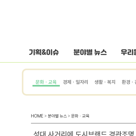
하단 바로가기
본문 바로가기
본문바로가기
기획&이슈
분야별 뉴스
우리
문화ㆍ교육
경제ㆍ일자리
생활ㆍ복지
환경ㆍ
HOME
>
분야별 뉴스
>
문화ㆍ교육
성대 사거리에 도시브랜드 경관조명