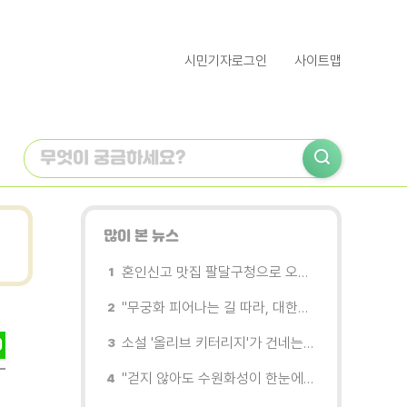
시민기자로그인
사이트맵
많이 본 뉴스
혼인신고 맛집 팔달구청으로 오세요
"무궁화 피어나는 길 따라, 대한민국을 걷는다"
소설 '올리브 키터리지'가 건네는 삶과 연민의 철학
"걷지 않아도 수원화성이 한눈에"…무장애 관광버스 '수원행차' 타보니