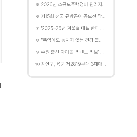
2026년 소규모주택정비 관리지역(새빛타운) 후보지 공모
제15회 전국 규방공예 공모전 작품 8월 10~12일 접수
'2025~26년 겨울철 대설·한파 종합평가'에서 대설 대응 부분 최우수지자체 선정
"폭염에도 놓치지 않는 건강 돌봄" 팔달구보건소 취약계층 안부 살핀다
수원 출신 아이돌 '리센느 리브' 추천! 직접 따라가 본 수원 필수 코스
장안구, 육군 제2819부대 3대대로부터 감사장 받아
해
명