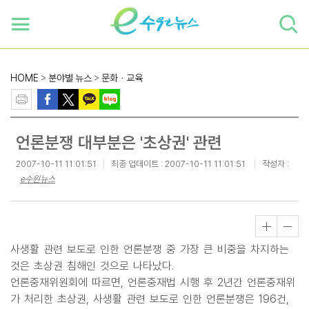
하단 바로가기
본문 바로가기
본문바로가기
HOME
>
분야별 뉴스
>
문화ㆍ교육
언론분쟁 대부분은 '초상권' 관련
2007-10-11 11:01:51
최종 업데이트 :
2007-10-11 11:01:51
작성자 :
e수원뉴스
사생활 관련 보도로 인한 언론분쟁 중 가장 큰 비중을 차지하는
것은 초상권 침해인 것으로 나타났다.
언론중재위원회에 따르면, 언론중재법 시행 후 2년간 언론중재위
가 처리한 초상권, 사생활 관련 보도로 인한 언론분쟁은 196건,