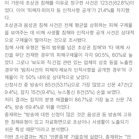
이 가운데 초상권 침해를 이유로 청구한 사건은 123건(62.8%)이
었다. 이어 '피해자·피의자 등 인적사항 공개'가 21.4%를 차지했
다.
초상권과 음성권 침해 사건은 전체 평균을 상회하는 피해 구제율
을 보여주는 데 비해 사생활 침해와 인적사항 공개 사건은 상대적
으로 구제율이 떨어지는 것으로 조사됐다.
침해 사례 유형은 '동의 범위를 넘은 초상권 침해'와 '타 매체 사
진을 무단 전재한 경우'의 피해구제율이 각각 90.5%, 80%로 높
았다. 그로나 '보도와 직·간접 관련 있는 업체의 상호 등을 노출한
경우'와 '범죄사건의 피해자·제보자 인적사항을 공개한 경우'의 구
제율이 각 50% 내외로 상대적으로 낮았다.
신청사건 중 방송이 85건(53.1%)으로 가장 많았고 신문 47건(2
9.4%), 잡지 15건(9.4%), 뉴스통신 8건(5%) 순을 보였다.
처리 결과는 잡지의 분쟁 해결률이 86.7%로 가장 높고 신문 74.
4%, 방송 69.4%로 뒤를 이었다.
중재위는 "방송에 대한 신청이 많은 것은 음성권 등 방송에 고유
한 침해유형이 있고 자료화면으로 초상이나 사생활이 노출되기
쉬운 특성 때문"이라고 분석했다.
이번 조사결과는 계간 '언론중재' 가을호에 실렸다. 중재위는 "언