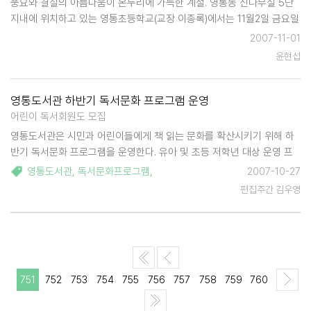
풍요와 결실의 아름다움이 온누리에 가득한 계절. 영통동 신나무실 5단
지내에 위치하고 있는 영통초등학교(교장 이종록)에서는 11월2일 금요일
17시부터 운동장 특설무대에서 신나무실 축제를 개최한다..6학년 어린이
2007-11-01
들의 사회로 진행되는 이번축제는 1학년 학생들의 첫인사를 시작으로우
윤현섭
산춤, 현대무용, …
영통도서관 하반기 독서문화 프로그램 운영
어린이 독서회원도 모집
영통도서관은 시민과 어린이들에게 책 읽는 문화를 확산시키기 위해 하
반기 독서문화 프로그램을 운영한다. 유아 및 초등 저학년 대상 운영 프
로그램은 △그림책 탐험을 떠나자 △영어 스토리텔링 A, B △책으로 만
영통도서관
,
독서문화프로그램
,
2007-10-27
나는 세상 어린이 북아트 △동화구연과 스피치 등. 일반시민 대상 강좌는
편집주간 김우영
△우리아이 독…
751
752
753
754
755
756
757
758
759
760