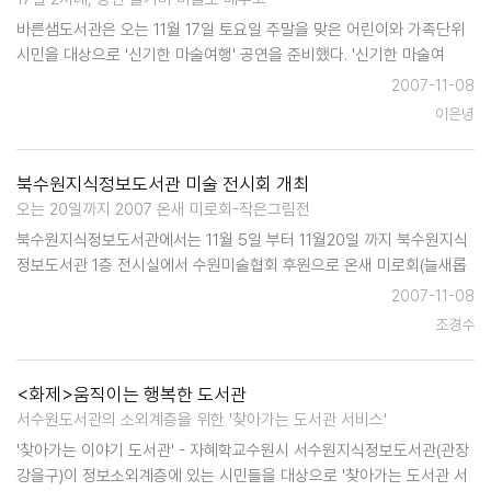
바른샘도서관은 오는 11월 17일 토요일 주말을 맞은 어린이와 가족단위
시민을 대상으로 '신기한 마술여행' 공연을 준비했다. '신기한 마술여
행'은 전문마술사의 공연으로 어린이들과 가족이 함께 즐기고 체험할 수
2007-11-08
있도록 공연과 함께 마술 배워보기 시간을 함께 진행한다. 공연은 2회로
이은녕
진행될 예정…
북수원지식정보도서관 미술 전시회 개최
오는 20일까지 2007 온새 미로회-작은그림전
북수원지식정보도서관에서는 11월 5일 부터 11월20일 까지 북수원지식
정보도서관 1층 전시실에서 수원미술협회 후원으로 온새 미로회(늘새롭
게란 순수 우리말) 회원전인 '작은 그림을 개최한다. 회원 작품 15점을 작
2007-11-08
은그림전이란 주제 아래 전시한다.회원 작품 15점이 전시되며 도서관 이
조경수
용자 누구나 …
<화제>움직이는 행복한 도서관
서수원도서관의 소외계층을 위한 '찾아가는 도서관 서비스'
'찾아가는 이야기 도서관' - 자혜학교수원시 서수원지식정보도서관(관장
강을구)이 정보소외계층에 있는 시민들을 대상으로 '찾아가는 도서관 서