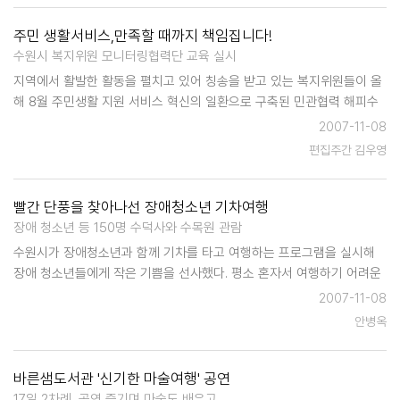
주민 생활서비스,만족할 때까지 책임집니다!
수원시 복지위원 모니터링협력단 교육 실시
지역에서 활발한 활동을 펼치고 있어 칭송을 받고 있는 복지위원들이 올
해 8월 주민생활 지원 서비스 혁신의 일환으로 구축된 민관협력 해피수
원공동체 내 모니터링협력단에 소속되어 앞으로 기존 복지위원 역할 외
2007-11-08
에도 주민에게 제공되는 주민서비스의 전반적인 모니터링을 담당하게 된
편집주간 김우영
다. 복지위원은 수원시…
빨간 단풍을 찾아나선 장애청소년 기차여행
장애 청소년 등 150명 수덕사와 수목원 관람
수원시가 장애청소년과 함께 기차를 타고 여행하는 프로그램을 실시해
장애 청소년들에게 작은 기쁨을 선사했다. 평소 혼자서 여행하기 어려운
장애청소년들에게 아름다운 여행의 추억을 만들어주고, 부모와의 유대관
2007-11-08
계를 돈독히 하며, 사회적응능력을 키워나가기 위해 마련된 '기차와 함께
안병옥
하는 가을 여행'이…
바른샘도서관 '신기한 마술여행' 공연
17일 2차례, 공연 즐기며 마술도 배우고