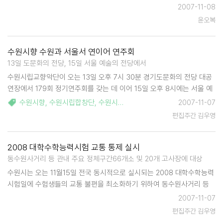
비스' 프로그램을 운영, 환영을 받고 있다. 이 사업은 2006년 도서관 개
2007-11-08
관때 부터 소외계층 어린이 방과후 독서지도로 시작되어 2007년도에는
윤오복
경기도 공…
수원시향 수원과 서울서 연이어 연주회
13일 도문화의 전당, 15일 서울 예술의 전당에서
수원시립교향악단이 오는 13일 오후 7시 30분 경기도문화의 전당 대공
연장에서 179회 정기연주회를 갖는 데 이어 15일 오후 8시에는 서울 예
술의 전당 콘서트홀에서 제180회 정기 연주회를 연다. 클래식 애호가에
수원시향
,
수원시립합창단
,
수원시
,
박은성
,
경기도문화의전당
,
김영호
2007-11-07
게 수준 높은 클래식을 선사하기 위해 마련된 이번 연주회는 박은성 지휘
편집주간 김우영
자가 피…
2008 대학수학능력시험 교통 통제 실시
동수원사거리 등 관내 주요 정체구간66개소 및 20개 고사장에 대상
수원시는 오는 11월15일 전국 동시적으로 실시되는 2008 대학수학능력
시험일에 수험생들의 교통 불편을 최소화하기 위하여 동수원사거리 등
관내 주요 정체구간66개소 및 20개 고사장에 대한 일제 교통통제를 실
2007-11-07
시한다. 이번 교통통제는 수원시청, 수원시 관내 3개 경찰서, 중.남부 모
편집주간 김우영
범운전자회…