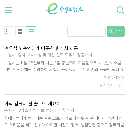
하단 바로가기
본문 바로가기
본문바로가기
검색
겨울철 노숙인에게 따뜻한 휴식처 제공
수원시, 임시 보호시설 및 야간 선도 도우미 활동개시
수원시는 11월 16일부터 내년 3월 중순까지 겨울철 거리노숙인 보호를
위한 안전대책을 수립하여 시행에 들어갔다. 우선 기존의 노숙인 쉼터 6
개소에 수원역, 팔달산 주변 등에 있는 거리 노숙인들의 입소를 유도하는
2007-11-13
한편, 팔달구 고등동 229-1 소재 '희망 찾기 드롭인센터' 내에 동절기 임
편집주간 김우영
시…
아직 컴퓨터 할 줄 모르세요?
수원시 18개소에서 무료 컴퓨터 교육 실시
현대인들에게 컴퓨터는 필수.모르면 정보에서 뒤질 뿐 아니라 생활에서
도 어려움을 겪기 일쑤다.하지만 시간과 장애, 생활형편 등으로 컴퓨터를