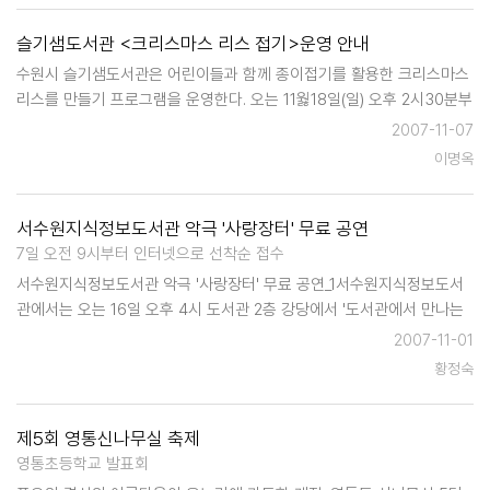
슬기샘도서관 <크리스마스 리스 접기>운영 안내
수원시 슬기샘도서관은 어린이들과 함께 종이접기를 활용한 크리스마스
리스를 만들기 프로그램을 운영한다. 오는 11웛18일(일) 오후 2시30분부
터 4시30분까지 슬기샘 도서관 2층 어울림터에서 실시되는 이 프로그램
2007-11-07
의 참가 대상은 초등학생으로 선착순 20명으로서 이달 15일 오전 9시부
이명옥
터 인터넷을 통해 접수한다…
서수원지식정보도서관 악극 '사랑장터' 무료 공연
7일 오전 9시부터 인터넷으로 선착순 접수
서수원지식정보도서관 악극 '사랑장터' 무료 공연_1서수원지식정보도서
관에서는 오는 16일 오후 4시 도서관 2층 강당에서 '도서관에서 만나는
가을공연-악극 사랑장터'를 무료로 공연한다. '악극 사랑장터'는 경기도
2007-11-01
문화의 전당 후원사업인 경기도민을 위한 찾아가는 문화활동 사업의 일
황정숙
환으로, 공연 기…
제5회 영통신나무실 축제
영통초등학교 발표회