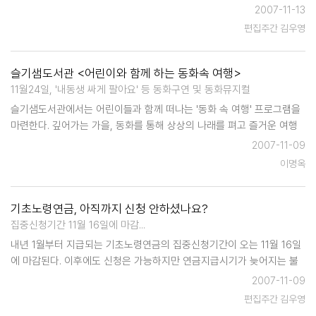
모르는 사람들이 아직도 적지않다. 이에 따라 수원시에서는 시청 교육장
2007-11-13
등 상설교육장 18개소에서 주부, 노인, 장애인 등 컴퓨터를 배우고자 하
편집주간 김우영
는 시민들을 대상…
슬기샘도서관 <어린이와 함께 하는 동화속 여행>
11월24일, '내동생 싸게 팔아요' 등 동화구연 및 동화뮤지컬
슬기샘도서관에서는 어린이들과 함께 떠나는 '동화 속 여행' 프로그램을
마련한다. 깊어가는 가을, 동화를 통해 상상의 나래를 펴고 즐거운 여행
을 할 수있는 이 프로그램은 오는 11월 24일 토요일, 오전 11시부터 12시
2007-11-09
부터 어울림터 (도서관 2층)에서 실시된다.어린이 누구나 참가할 수 있으
이명옥
며…
기초노령연금, 아직까지 신청 안하셨나요?
집중신청기간 11월 16일에 마감...
내년 1월부터 지급되는 기초노령연금의 집중신청기간이 오는 11월 16일
에 마감된다. 이후에도 신청은 가능하지만 연금지급시기가 늦어지는 불
이익을 당할 수도 있으므로 시는 기간 내에 신청해 주기를 바라고 있다.
2007-11-09
수원시는 수급예상자 2만5854명 중에서 당연수급자를 제외한 2만1271
편집주간 김우영
명 가운데 1…