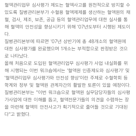
혈액관리업무 심사평가 제도는 혈액사고를 원천적으로 방지할 수
있도록 질병관리본부가 수혈용 혈액제제를 생산하는 혈액원의 채
혈, 검사, 제조, 보존, 공급 등의 혈액관리업무에 대한 실사를 통
해 혈액의 안전성을 향상시키기 위해 '07년도부터 시행된 제도이
다.
질병관리본부에 따르면 '07년 상반기에 총 48개소의 혈액원에
대한 심사평가를 완료했으며 1개소는 부적합으로 판정받은 것으
로 나타났다.
올해 처음으로 도입된 혈액관리업무 심사평가 사업 내실화를 위
해 시행되는 이번 워크숍에서는 '혈액원 인증제도와 심사평가' 및
'혈액관리업무 심사평가와 안전성 향상'이란 주제로 수혈학회 등
학계와 정부 및 혈액원 관계자간의 활발한 토론이 있을 예정이다.
질병관리본부는 "이번 워크숍으로 혈액원 실무담당자들의 심사평
가사업에 대한 이해를 돕고, 혈액전문가들의 의견을 수렴하는 장
을 마련해 혈액의 안전사고가 획기적으로 줄어들 것으로 기대된
다"고 밝혔다.