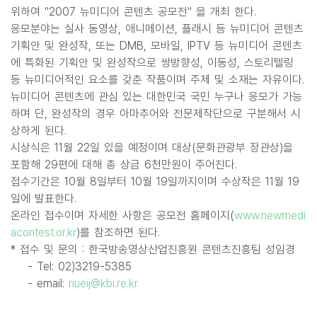
위하여 "2007 뉴미디어 콘텐츠 공모전" 을 개최 한다.
응모분야는 실사 동영상, 애니메이션, 플래시 등 뉴미디어 콘텐츠
기획안 및 완성작, 또는 DMB, 모바일, IPTV 등 뉴미디어 콘텐츠
에 특화된 기획안 및 완성작으로 쌍방향성, 이동성, 스토리텔링
등 뉴미디어적인 요소를 갖춘 작품이며 주제 및 소재는 자유이다.
뉴미디어 콘텐츠에 관심 있는 대한민국 국민 누구나 응모가 가능
하며 단, 완성작의 경우 아마추어와 전문제작단으로 구분해서 시
상하게 된다.
시상식은 11월 22일 있을 예정이며 대상(문화관광부 장관상)을
포함해 29편에 대해 총 상금 6천만원이 주어진다.
접수기간은 10월 8일부터 10월 19일까지이며 수상작은 11월 19
일에 발표한다.
온라인 접수이며 자세한 사항은 공모전 홈페이지(
www.newmedi
acontest.or.kr
)를 참조하면 된다.
* 접수 및 문의 : 한국방송영상산업진흥원 콘텐츠진흥팀 성임경
- Tel: 02)3219-5385
- email:
nueij@kbi.re.kr