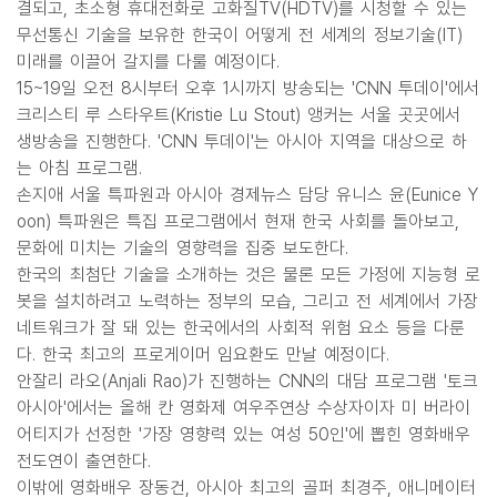
결되고, 초소형 휴대전화로 고화질TV(HDTV)를 시청할 수 있는
무선통신 기술을 보유한 한국이 어떻게 전 세계의 정보기술(IT)
미래를 이끌어 갈지를 다룰 예정이다.
15~19일 오전 8시부터 오후 1시까지 방송되는 'CNN 투데이'에서
크리스티 루 스타우트(Kristie Lu Stout) 앵커는 서울 곳곳에서
생방송을 진행한다. 'CNN 투데이'는 아시아 지역을 대상으로 하
는 아침 프로그램.
손지애 서울 특파원과 아시아 경제뉴스 담당 유니스 윤(Eunice Y
oon) 특파원은 특집 프로그램에서 현재 한국 사회를 돌아보고,
문화에 미치는 기술의 영향력을 집중 보도한다.
한국의 최첨단 기술을 소개하는 것은 물론 모든 가정에 지능형 로
봇을 설치하려고 노력하는 정부의 모습, 그리고 전 세계에서 가장
네트워크가 잘 돼 있는 한국에서의 사회적 위험 요소 등을 다룬
다. 한국 최고의 프로게이머 임요환도 만날 예정이다.
안잘리 라오(Anjali Rao)가 진행하는 CNN의 대담 프로그램 '토크
아시아'에서는 올해 칸 영화제 여우주연상 수상자이자 미 버라이
어티지가 선정한 '가장 영향력 있는 여성 50인'에 뽑힌 영화배우
전도연이 출연한다.
이밖에 영화배우 장동건, 아시아 최고의 골퍼 최경주, 애니메이터