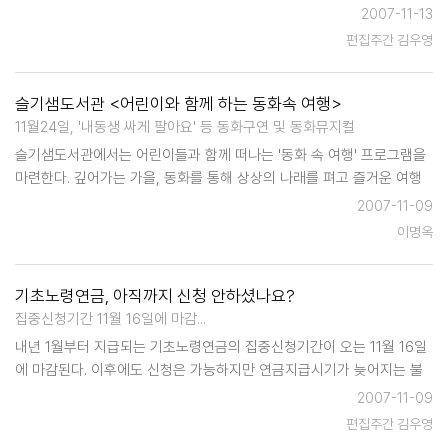
모르는 사람들이 아직도 적지않다. 이에 따라 수원시에서는 시청 교육장
2007-11-13
등 상설교육장 18개소에서 주부, 노인, 장애인 등 컴퓨터를 배우고자 하
편집주간 김우영
는 시민들을 대상…
슬기샘도서관 <어린이와 함께 하는 동화속 여행>
11월24일, '내동생 싸게 팔아요' 등 동화구연 및 동화뮤지컬
슬기샘도서관에서는 어린이들과 함께 떠나는 '동화 속 여행' 프로그램을
마련한다. 깊어가는 가을, 동화를 통해 상상의 나래를 펴고 즐거운 여행
을 할 수있는 이 프로그램은 오는 11월 24일 토요일, 오전 11시부터 12시
2007-11-09
부터 어울림터 (도서관 2층)에서 실시된다.어린이 누구나 참가할 수 있으
이명옥
며…
기초노령연금, 아직까지 신청 안하셨나요?
집중신청기간 11월 16일에 마감...
내년 1월부터 지급되는 기초노령연금의 집중신청기간이 오는 11월 16일
에 마감된다. 이후에도 신청은 가능하지만 연금지급시기가 늦어지는 불
이익을 당할 수도 있으므로 시는 기간 내에 신청해 주기를 바라고 있다.
2007-11-09
수원시는 수급예상자 2만5854명 중에서 당연수급자를 제외한 2만1271
편집주간 김우영
명 가운데 1…