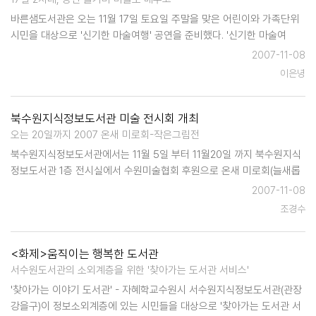
바른샘도서관은 오는 11월 17일 토요일 주말을 맞은 어린이와 가족단위
시민을 대상으로 '신기한 마술여행' 공연을 준비했다. '신기한 마술여
행'은 전문마술사의 공연으로 어린이들과 가족이 함께 즐기고 체험할 수
2007-11-08
있도록 공연과 함께 마술 배워보기 시간을 함께 진행한다. 공연은 2회로
이은녕
진행될 예정…
북수원지식정보도서관 미술 전시회 개최
오는 20일까지 2007 온새 미로회-작은그림전
북수원지식정보도서관에서는 11월 5일 부터 11월20일 까지 북수원지식
정보도서관 1층 전시실에서 수원미술협회 후원으로 온새 미로회(늘새롭
게란 순수 우리말) 회원전인 '작은 그림을 개최한다. 회원 작품 15점을 작
2007-11-08
은그림전이란 주제 아래 전시한다.회원 작품 15점이 전시되며 도서관 이
조경수
용자 누구나 …
<화제>움직이는 행복한 도서관
서수원도서관의 소외계층을 위한 '찾아가는 도서관 서비스'
'찾아가는 이야기 도서관' - 자혜학교수원시 서수원지식정보도서관(관장
강을구)이 정보소외계층에 있는 시민들을 대상으로 '찾아가는 도서관 서