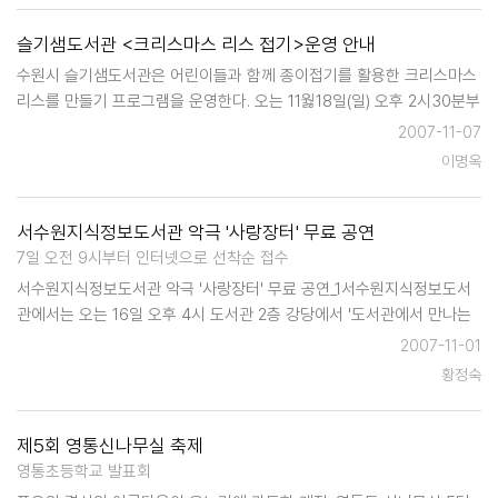
슬기샘도서관 <크리스마스 리스 접기>운영 안내
수원시 슬기샘도서관은 어린이들과 함께 종이접기를 활용한 크리스마스
리스를 만들기 프로그램을 운영한다. 오는 11웛18일(일) 오후 2시30분부
터 4시30분까지 슬기샘 도서관 2층 어울림터에서 실시되는 이 프로그램
2007-11-07
의 참가 대상은 초등학생으로 선착순 20명으로서 이달 15일 오전 9시부
이명옥
터 인터넷을 통해 접수한다…
서수원지식정보도서관 악극 '사랑장터' 무료 공연
7일 오전 9시부터 인터넷으로 선착순 접수
서수원지식정보도서관 악극 '사랑장터' 무료 공연_1서수원지식정보도서
관에서는 오는 16일 오후 4시 도서관 2층 강당에서 '도서관에서 만나는
가을공연-악극 사랑장터'를 무료로 공연한다. '악극 사랑장터'는 경기도
2007-11-01
문화의 전당 후원사업인 경기도민을 위한 찾아가는 문화활동 사업의 일
황정숙
환으로, 공연 기…
제5회 영통신나무실 축제
영통초등학교 발표회