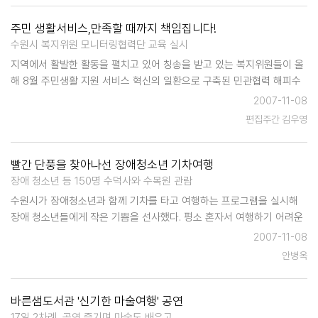
주민 생활서비스,만족할 때까지 책임집니다!
수원시 복지위원 모니터링협력단 교육 실시
지역에서 활발한 활동을 펼치고 있어 칭송을 받고 있는 복지위원들이 올
해 8월 주민생활 지원 서비스 혁신의 일환으로 구축된 민관협력 해피수
원공동체 내 모니터링협력단에 소속되어 앞으로 기존 복지위원 역할 외
2007-11-08
에도 주민에게 제공되는 주민서비스의 전반적인 모니터링을 담당하게 된
편집주간 김우영
다. 복지위원은 수원시…
빨간 단풍을 찾아나선 장애청소년 기차여행
장애 청소년 등 150명 수덕사와 수목원 관람
수원시가 장애청소년과 함께 기차를 타고 여행하는 프로그램을 실시해
장애 청소년들에게 작은 기쁨을 선사했다. 평소 혼자서 여행하기 어려운
장애청소년들에게 아름다운 여행의 추억을 만들어주고, 부모와의 유대관
2007-11-08
계를 돈독히 하며, 사회적응능력을 키워나가기 위해 마련된 '기차와 함께
안병옥
하는 가을 여행'이…
바른샘도서관 '신기한 마술여행' 공연
17일 2차례, 공연 즐기며 마술도 배우고