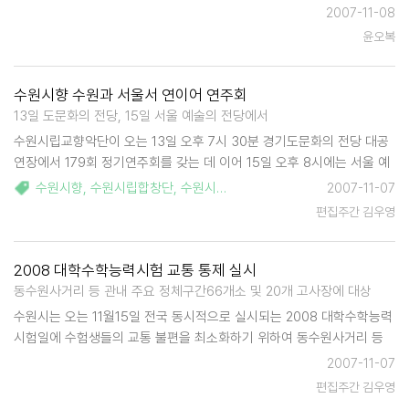
비스' 프로그램을 운영, 환영을 받고 있다. 이 사업은 2006년 도서관 개
2007-11-08
관때 부터 소외계층 어린이 방과후 독서지도로 시작되어 2007년도에는
윤오복
경기도 공…
수원시향 수원과 서울서 연이어 연주회
13일 도문화의 전당, 15일 서울 예술의 전당에서
수원시립교향악단이 오는 13일 오후 7시 30분 경기도문화의 전당 대공
연장에서 179회 정기연주회를 갖는 데 이어 15일 오후 8시에는 서울 예
술의 전당 콘서트홀에서 제180회 정기 연주회를 연다. 클래식 애호가에
수원시향
,
수원시립합창단
,
수원시
,
박은성
,
경기도문화의전당
,
김영호
2007-11-07
게 수준 높은 클래식을 선사하기 위해 마련된 이번 연주회는 박은성 지휘
편집주간 김우영
자가 피…
2008 대학수학능력시험 교통 통제 실시
동수원사거리 등 관내 주요 정체구간66개소 및 20개 고사장에 대상
수원시는 오는 11월15일 전국 동시적으로 실시되는 2008 대학수학능력
시험일에 수험생들의 교통 불편을 최소화하기 위하여 동수원사거리 등
관내 주요 정체구간66개소 및 20개 고사장에 대한 일제 교통통제를 실
2007-11-07
시한다. 이번 교통통제는 수원시청, 수원시 관내 3개 경찰서, 중.남부 모
편집주간 김우영
범운전자회…