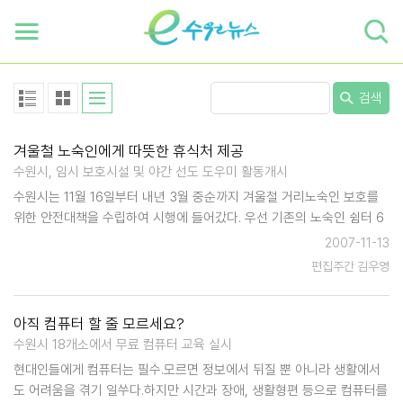
하단 바로가기
본문 바로가기
본문바로가기
검색
겨울철 노숙인에게 따뜻한 휴식처 제공
수원시, 임시 보호시설 및 야간 선도 도우미 활동개시
수원시는 11월 16일부터 내년 3월 중순까지 겨울철 거리노숙인 보호를
위한 안전대책을 수립하여 시행에 들어갔다. 우선 기존의 노숙인 쉼터 6
개소에 수원역, 팔달산 주변 등에 있는 거리 노숙인들의 입소를 유도하는
2007-11-13
한편, 팔달구 고등동 229-1 소재 '희망 찾기 드롭인센터' 내에 동절기 임
편집주간 김우영
시…
아직 컴퓨터 할 줄 모르세요?
수원시 18개소에서 무료 컴퓨터 교육 실시
현대인들에게 컴퓨터는 필수.모르면 정보에서 뒤질 뿐 아니라 생활에서
도 어려움을 겪기 일쑤다.하지만 시간과 장애, 생활형편 등으로 컴퓨터를