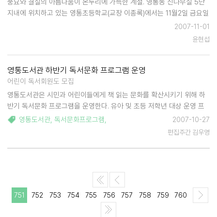
풍요와 결실의 아름다움이 온누리에 가득한 계절. 영통동 신나무실 5단
지내에 위치하고 있는 영통초등학교(교장 이종록)에서는 11월2일 금요일
17시부터 운동장 특설무대에서 신나무실 축제를 개최한다..6학년 어린이
2007-11-01
들의 사회로 진행되는 이번축제는 1학년 학생들의 첫인사를 시작으로우
윤현섭
산춤, 현대무용, …
영통도서관 하반기 독서문화 프로그램 운영
어린이 독서회원도 모집
영통도서관은 시민과 어린이들에게 책 읽는 문화를 확산시키기 위해 하
반기 독서문화 프로그램을 운영한다. 유아 및 초등 저학년 대상 운영 프
로그램은 △그림책 탐험을 떠나자 △영어 스토리텔링 A, B △책으로 만
영통도서관
,
독서문화프로그램
,
2007-10-27
나는 세상 어린이 북아트 △동화구연과 스피치 등. 일반시민 대상 강좌는
편집주간 김우영
△우리아이 독…
751
752
753
754
755
756
757
758
759
760