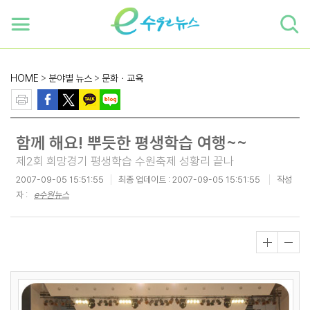
하단 바로가기
본문 바로가기
본문바로가기
HOME
>
분야별 뉴스
>
문화ㆍ교육
함께 해요! 뿌듯한 평생학습 여행~~
제2회 희망경기 평생학습 수원축제 성황리 끝나
2007-09-05 15:51:55
최종 업데이트 :
2007-09-05 15:51:55
작성
자 :
e수원뉴스