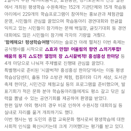
2일까지 수원 제1야외음악당, 효원공원, 경기도문화의 전당 일원
에서 개최된 평생학습 수원축제는 152개 기관단체와 15개 학습동
아리에서 229개의 학습프로그램이 참여하는 홍보관과 체험관을
운영, 시민들의 관심을 끌었으며 학습동아리 경연대회와 한글을
익히고 있는 시민들이 참가하는 문해 백일장, 글짓기대회 등 경연
대회에도 많은 시민들이 참가해 각자의 기량을 겨뤘다.
'함께해요! 평생학습여행'
이라는 슬로건 아래 펼쳐진 이번 축제는
공식행사를 시작으로
△효과 만점! 어울림의 향연 △의기투합!
배움의 둥지 △도전! 열정의 장 △시끌벅적! 흥성흥성 한마당
등
4개 마당으로 나눠져 주제별로 진행돼 관심을 끌었다.
특별행사로 준비된 '시끌벅적! 흥성흥성 한마당'에서는 이동 평생
학습상담센터, 출동 119 소방관 체험, 컴퓨터와 디카 세상, 도서관
축제 한마당, 시민건강 체험교실 등의 프로그램을 준비했으며, 발
표기회가 적은 문화 분야 학습동아리들에게도 평소 갈고 닦은 실
력을 뽐낼 수 있는 공연기회를 제공하여 환영을 받았다.
한편 일부 야외 행사의 경우 비로 인하여 수원시청 대회의실 등
실내로 자리를 옮겨 개최하기도 했다.
이번 행사는 범 도민의 종합 교육문화 행사로써 평생학습에 대한
사회적 인식을 확산시키는데 크게 기여했다는 평가를 받고 있다.