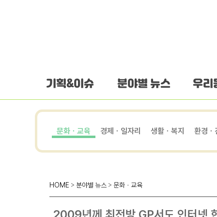
하단 바로가기
본문 바로가기
본문바로가기
기획&이슈
분야별 뉴스
우리
문화ㆍ교육
경제ㆍ일자리
생활ㆍ복지
환경ㆍ
HOME
>
분야별 뉴스
>
문화ㆍ교육
2009년께 최전방 GP서도 인터넷 