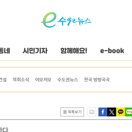
동네
시민기자
함께해요!
e-book
건설
의회소식
이모저모
수도권뉴스
전국 방방곡곡
한다