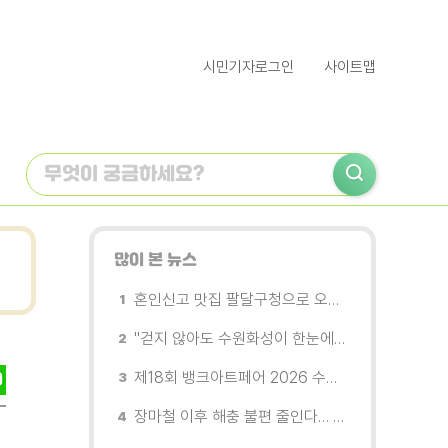
시민기자로그인
사이트맵
많이 본 뉴스
혼인신고 맛집 팔달구청으로 오세요
"걷지 않아도 수원화성이 한눈에"…무장애 관광버스 '수원행차' 타보니
제18회 뱅크아트페어 2026 수원 개막, '나도 그림을 소유한다'
장마철 이후 해충 불편 줄인다… 영통구보건소, 신동수변공원·원천리천 집중 방제