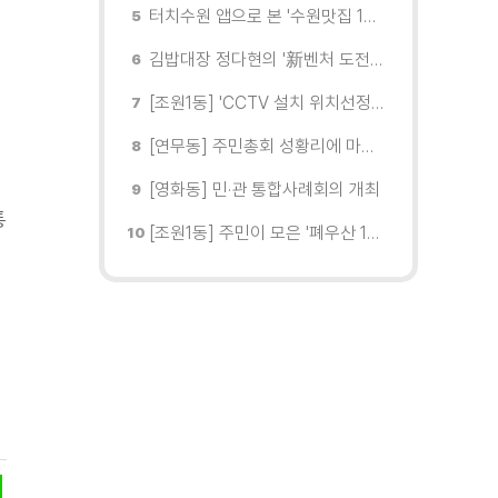
터치수원 앱으로 본 '수원맛집 100선'... 장안구 맛집을 찾다
김밥대장 정다현의 '新벤처 도전이야기'
[조원1동] 'CCTV 설치 위치선정협의회' 회의 개최
[연무동] 주민총회 성황리에 마무리
[영화동] 민·관 통합사례회의 개최
통
[조원1동] 주민이 모은 '폐우산 100개' 수원여대에 1차 전달