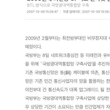
BTL 방식으로 국방광대역통합망 구축
2007-10-09 15:06:47
최종 업데이트 :
2007-10-09 15:06:
2009년 2월부터는 최전방부대인 비무장지대 
예정이다.
국방부는 8일 네트워크중심전 등 미래전과 유
을 위해 `국방광대역통합망 구축사업'을 추진하
기존 국방통신망은 동(銅) 케이블에 의존, 통
망은 기존 민간 통신사업자의 망을 활용하는 한
야전부대 간 통신속도가 대폭 업그레이드 될 전
국방부는 국방광대역통합망 구축사업에 상당한 
우 상당한 기간이 소요되는 만큼 민간업체가 자본