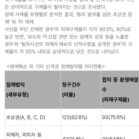
은 상대적으로 구제율이 떨어지는 것으로 조사됐다.
침해 사례를 유형별로 분석한 결과, '동의 범위를 넘은 초상권 침
해' 및 '타 매체
사진을 무단 전재한 경우'의 피해구제율이 각각 90.5%, 80%로
높은 반면, '보도와 직·간접 관련 있는 업체의 상호 등을 노출한
경우'와 '범죄사건의 피해자·제보자 인적사항을 공개한 경우'의 구
제율이 각 50% 내외로 상대적으로 낮은 것으로 나타났다.
<명예훼손 외 기타 인격권 침해법익별 처리현황>
합의 등 분쟁해결
침해법익
청구건수
수
(세부유형)
(비율)
(피해구제율)
초상권(A, B, C, D)
123(62.8%)
93(75.6%)
피해자, 피의자 등