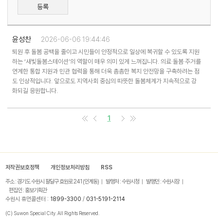
등록
윤성찬
2026-06-06 19:44:46
퇴원 후 돌봄 공백을 줄이고 시민들이 안정적으로 일상에 복귀할 수 있도록 지원
하는 ‘새빛돌봄스테이션’의 역할이 매우 의미 있게 느껴집니다. 의료·돌봄·주거를
연계한 통합 지원과 민관 협력을 통해 더욱 촘촘한 복지 안전망을 구축하려는 점
도 인상적입니다. 앞으로도 지역사회 중심의 따뜻한 돌봄체계가 지속적으로 강
화되길 응원합니다.
1
저작권보호정책
개인정보처리방침
RSS
주소 : 경기도 수원시 팔달구 효원로 241 (인계동)
발행처 : 수원시청
발행인 : 수원시장
편집인 : 홍보기획관
수원시 휴먼콜센터 :
1899-3300
/
031-5191-2114
(C) Suwon Special City. All Rights Reserved.