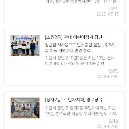
14일, 정자3동 행정복지센터 3층 대회의실
에서 주민과 내빈 등 150여 명이 참석한 가
김민희
운데 '2026년 정자3동 주민총회'를 성황리
2026-07-15
에 개최했다. 이날 ..
[조원2동] 관내 어린이집과 장난감 자원순환 업무협약 체결
장난감 재사용으로 탄소중립 실천… 취약계
층 아동 지원까지 민관 협력
수원시 장안구 조원2동은 지난 13일, 관내
어린이집 5개소와 '장난감 자원순환
(Recycling) 사업' 추진을 위한 업무협약
신성민
(MOU)을 체결했다. 이번 협약은 사용하지
2026-07-15
않는 장난감을 폐기하는 대신 수거·수리· ..
[정자2동] 주민자치회, 경로당 수박 나눔으로 전하는 여름 안부
수원시 장안구 정자2동 주민자치회는 지난
13일, 본격적인 여름철 무더위를 앞두고 지
역 어르신들이 건강한 여름나기를 기원하며,
김다영
관내 경로당을 찾아 수박을 전달했다. 이번
2026-07-15