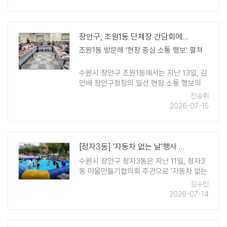
복달임 행사는 어르신들의 안부를 살피고 무
더위 속 건강을 기원하기 위해 마련됐다. 주
민자 ..
장안구, 조원1동 단체장 간담회에서 복합문화센터 등 주요 현안 공유
조원1동 방문해 '현장 중심 소통 행보' 펼쳐
수원시 장안구 조원1동에서는 지난 13일, 김
인배 장안구청장의 일선 현장 소통 행보의
일환으로 지역 단체장들과 간담회가 개최됐
진승휘
다. 이번 간담회에는 주문성 경로당협의회
2026-07-15
장, 목명균 주민자치회장, ..
[정자3동] '자동차 없는 날'행사 성황리 개최
수원시 장안구 정자3동은 지난 11일, 정자3
동 마을만들기협의회 주관으로 '자동차 없는
날' 행사를 성황리에 개최했다. 이번 행사에
김수인
서는 △이색자전거 체험 △물놀이 등 온 가
2026-07-14
족이 즐길 수 있는 다양한 놀이 프로그램을
운영했다. 주민들은 자동차가 없는 도심 ..