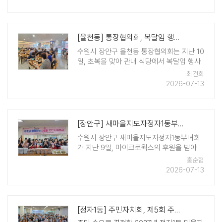
기탁금은 어린이집 원아들과 학부모, 교직원
이 함께 참여한 플리마켓을 통해 마련됐다.
원아 ..
[율천동] 통장협의회, 복달임 행사로 화합 다져
수원시 장안구 율천동 통장협의회는 지난 10
일, 초복을 맞아 관내 식당에서 복달임 행사
를 열고 무더운 날씨에도 주민들을 위해 애
최건희
쓰는 환경관리원들에게 감사와 격려의 마음
2026-07-13
을 전했다. 이날 통장협의회는 환경관리원들
과 복달임을 함께하며 건강한 여름나기를 기
원했으며, 회원들 ..
[장안구] 새마을지도자정자1동부녀회, 무더위 이겨내는 '복달임 반찬 나눔 행..
수원시 장안구 새마을지도자정자1동부녀회
가 지난 9일, 마이크로웍스의 후원을 받아
취약계층을 위한 반찬 나눔 행사를 진행했
홍순협
다. 이번 행사는 본격적인 여름철을 맞아 관
2026-07-13
내 어려운 이웃들의 건강한 여름나기를 돕기
위해 마련됐다. 부녀회 회원들은 이 ..
[정자1동] 주민자치회, 제5회 주민총회 개최