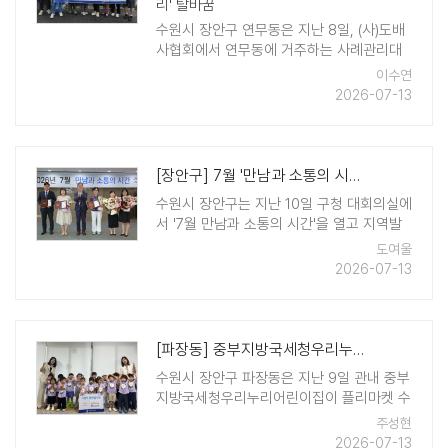
리' 탈바꿈
수원시 장안구 연무동은 지난 8일, (사)도배
사협회에서 연무동에 거주하는 사례관리대
상 가구를 방문해 '사랑의 도배·장판 교체' 재
이수연
능 기부 봉사활동을 펼쳤다고 밝혔다. 이번
2026-07-13
대상 가구는 그동안 노후된 주택 환 ..
[장안구] 7월 '만남과 소통의 시간' 개최…지역발전 유공 시민 표창
수원시 장안구는 지난 10일 구청 대회의실에
서 '7월 만남과 소통의 시간'을 열고 지역발
전 유공 시민들에게 표창을 수여했다. 이번
도여울
행사는 제30대 김인배 장안구청장 취임 이
2026-07-13
후 처음 열린 만남과 소통의 시간으로, 선거
기간으로 인해 미뤄졌던 지역발전 유공 시민
26명 ..
[파장동] 중부지방국세청우리누리어린이집, 플리마켓 수익금으로 이웃사랑 실천
수원시 장안구 파장동은 지난 9일 관내 중부
지방국세청우리누리어린이집이 플리마켓 수
익금 40만 원을 취약계층 지원을 위해 기탁
주성현
하며 이웃사랑을 실천했다고 밝혔다. 이번
2026-07-13