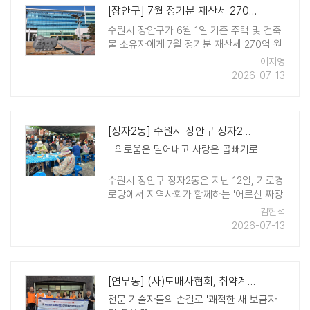
[장안구] 7월 정기분 재산세 270억 원 부과
수원시 장안구가 6월 1일 기준 주택 및 건축
물 소유자에게 7월 정기분 재산세 270억 원
을 부과했다고 밝혔다. 재산세 과세기준일은
이지영
매년 6월 1일로 7월에는 주택(1/2), 건축물,
2026-07-13
9월에는 주택(1/2)과 토지가 부과되며, 주택
분의 경우 ..
[정자2동] 수원시 장안구 정자2동, '어르신 짜장면 드시는 날' 실시
- 외로움은 덜어내고 사랑은 곱빼기로! -
수원시 장안구 정자2동은 지난 12일, 기로경
로당에서 지역사회가 함께하는 '어르신 짜장
면 드시는 날'을 개최했다. '어르신 짜장면 드
김현석
시는 날'은 매월 둘째 주 일요일에 진행하며,
2026-07-13
정자2동 봉사 ..
[연무동] (사)도배사협회, 취약계층에 '사랑의 도배·장판 교체' 재능 기부
전문 기술자들의 손길로 '쾌적한 새 보금자