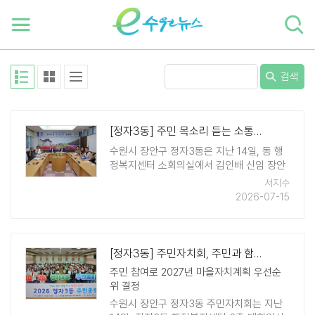
하단 바로가기
본문 바로가기
본문바로가기
검색
[정자3동] 주민 목소리 듣는 소통 간담회 열어
수원시 장안구 정자3동은 지난 14일, 동 행
정복지센터 소회의실에서 김인배 신임 장안
구청장과 정자3동 단체장들이 함께하는 주
서지수
민 소통 간담회를 개최했다. 이날 간담회에
2026-07-15
는 장안구청장과 정자3동장, 동 단체장 11명
이 참석해 첫 인사를 나누었으며, 지역의 주
요 현안과 ..
[정자3동] 주민자치회, 주민과 함께 하는 2026년 주민총회 성료
주민 참여로 2027년 마을자치계획 우선순
위 결정
수원시 장안구 정자3동 주민자치회는 지난