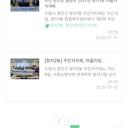
주민 손으로 결정한 2027년 정자1동 마을자
치계획
수원시 장안구 정자1동 주민자치회는 지난 9
일, 정자1동 행정복지센터에서 '제5회 주민
총회'를 개최하고, 내년도에 추진할 마을자
정자1동
,
정자1동주민자치회
,
치계획 사업을 최종 확정했다. 이번 주민총
조민영
회는 정자1동 주민들이 직접 ..
2026-07-13
[정자2동] 주민자치회, 마을리빙랩 「정자2동 화재 안전지킴이」 소방안전교육..
수원시 장안구 정자2동 주민자치회는 지난
9일, 수원소방서와 연계하여 정자시장 상인
회에서 주민들을 대상 소방안전교육을 실시
김다영
했다. 이번 소방안전교육은 마을리빙랩 「정
2026-07-13
자2동 화재 안전지킴이 공유소화기」 사업의
일환으로, 상가가 밀집한 정자시장의 화재
대응 역량을 강화하고 ..