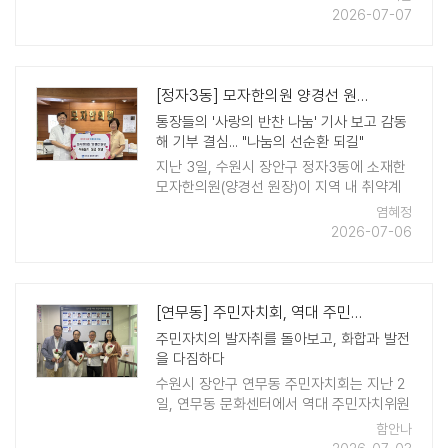
인배 장안구청장은 수원소방서, 수원장안경
2026-07-07
찰서, 경기남부보훈지청을 방문해 취임인 ..
[정자3동] 모자한의원 양경선 원장, 이웃돕기 성금 50만원 쾌척
통장들의 '사랑의 반찬 나눔' 기사 보고 감동
해 기부 결심... "나눔의 선순환 되길"
지난 3일, 수원시 장안구 정자3동에 소재한
모자한의원(양경선 원장)이 지역 내 취약계
층을 위한 이웃돕기 성금 50만 원을 정자3
염혜정
동 행정복지센터에 기탁하며 지역사회를 훈
2026-07-06
훈하게 하고 있다. 이번 후원은 지역사회 ..
[연무동] 주민자치회, 역대 주민자치위원장 연혁 관람 및 오찬 간담회 개최
주민자치의 발자취를 돌아보고, 화합과 발전
을 다짐하다
수원시 장안구 연무동 주민자치회는 지난 2
일, 연무동 문화센터에서 역대 주민자치위원
장 연혁을 관람하고 오찬 간담회를 개최했
함안나
다. 이번 행사는 주민자치 발전을 위해 헌신