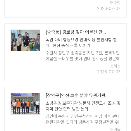
방에서 주민 30명이 참여한 가운데 '전통 고
허수정
추장 담그기 체험'을 진행했다. 이번 프로그
2026-07-07
램은 2026년 마을리빙랩 공모사 ..
[송죽동] 경로당 찾아 어르신 안부 살피고 수박 전달
폭염 대비 행동요령 안내·이용 불편사항 청
취…현장 중심 소통 이어가
수원시 장안구 송죽동은 지난 2일, 본격적인
여름철 무더위를 맞아 관내 경로당을 방문해
어르신들에게 수박을 전달하고 건강과 안부
전혜선
를 살폈다. 이번 방문은 폭염 속 어르신들의
2026-07-07
건강한 여름나기를 응원하고, ..
[장안구]안전·보훈 분야 유관기관 방문…협력체계 강화
소방·경찰·보훈기관 방문해 안전도시 조성 및
지역 현안 협력 방안 논의
김인배 수원시 장안구청장이 취임 이후 관내
유관기관을 잇따라 방문하며 구정발전을 위
한 소통행보를 이어가고 있다. 지난 2일, 김
도여울