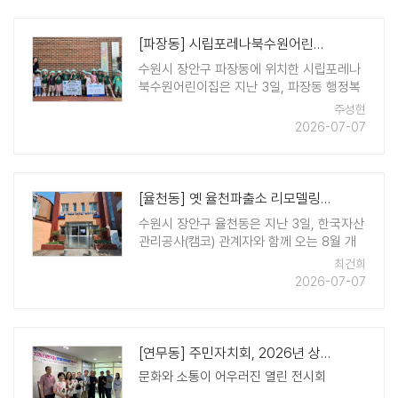
에 하나뿐인 꽃병을 만들고, 꽃병에 가족과
친구, ..
[파장동] 시립포레나북수원어린이집 "아나바다" 수익금 전액 이웃사랑 성금 기..
수원시 장안구 파장동에 위치한 시립포레나
북수원어린이집은 지난 3일, 파장동 행정복
지센터를 방문해 아나바다 행사 수익금 52
주성현
만원을 기탁하며 이웃사랑 나눔을 실천했다.
2026-07-07
이번 나눔은 원아들이 평소 사용하지 않는
장난감, 도서, 의류 등을 직접 모아 판매하는
아나바다 행 ..
[율천동] 옛 율천파출소 리모델링 '나라On 율천마을복합센터' 개소 앞두고 ..
수원시 장안구 율천동은 지난 3일, 한국자산
관리공사(캠코) 관계자와 함께 오는 8월 개
소를 앞둔 '나라ON 율천마을복합센터' 공사
최건희
현장을 점검했다. '나라ON 율천마을복합센
2026-07-07
터'는 한국자산관리공사의 「지자체 정책사업
운영지원 사업」을 통해 조성되는 주민 편익
시설이 ..
[연무동] 주민자치회, 2026년 상반기 결산 주민자치센터 작품 전시회 개최
문화와 소통이 어우러진 열린 전시회