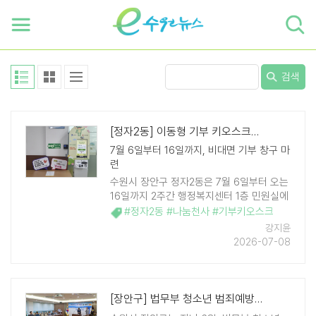
하단 바로가기
본문 바로가기
본문바로가기
검색
[정자2동] 이동형 기부 키오스크로 "가볍게 참여하는 나눔" 이끈다
7월 6일부터 16일까지, 비대면 기부 창구 마
련
수원시 장안구 정자2동은 7월 6일부터 오는
16일까지 2주간 행정복지센터 1층 민원실에
이동형 기부 키오스크를 운영한다고 밝혔다.
#정자2동 #나눔천사 #기부키오스크
이번 키오스크는 카드나 간편결제 등을 통해
강지윤
누구나 손쉽게 기부에 참여할 수 있도록 마 ..
2026-07-08
[장안구] 법무부 청소년 범죄예방위원 장안지구위원회 월례회의 개최