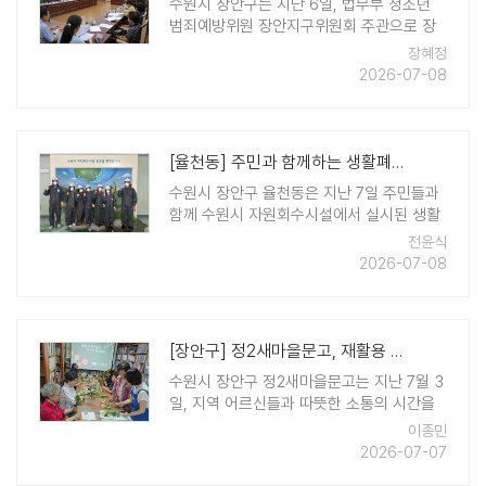
수원시 장안구는 지난 6일, 법무부 청소년
범죄예방위원 장안지구위원회 주관으로 장
안구청 상황실에서 월례회의를 개최했다. 이
장혜정
번 회의는 지난 7월 1일자로 새롭게 취임한
2026-07-08
김인배 장안구청장이 참석해 위원들과 인사
를 나누고, 지역사회 범죄예방과 청소 ..
[율천동] 주민과 함께하는 생활폐기물 샘플링 실시
수원시 장안구 율천동은 지난 7일 주민들과
함께 수원시 자원회수시설에서 실시된 생활
폐기물 샘플링 현장에 참여했다. 이날 참여
전윤식
자들은 율천동 관할 수거 대행업체가 자원회
2026-07-08
수시설로 반입한 종량제봉투를 직접 파봉해
실태를 확인했다. 이들은 재활용 가능 자원
과 소각 부적합 폐기 ..
[장안구] 정2새마을문고, 재활용 꽃꽂이로 「마음 나누기」 행사 진행
수원시 장안구 정2새마을문고는 지난 7월 3
일, 지역 어르신들과 따뜻한 소통의 시간을
마련하기 위한 '마음 나누기' 행사를 진행했
이종민
다. 이번 행사는 문고 봉사자들과 지역 어르
2026-07-07
신들이 함께 재활용 음료수병을 활용해 세상