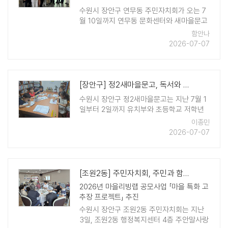
수원시 장안구 연무동 주민자치회가 오는 7
월 10일까지 연무동 문화센터와 새마을문고
일원에서 '2026 상반기 결산 주민자치센터
함안나
작품 전시회'를 개최한다. 이번 전시회는 주
2026-07-07
민자치센터 프로그램 수강생들의 ..
[장안구] 정2새마을문고, 독서와 함께하는 미술 프로그램 운영
수원시 장안구 정2새마을문고는 지난 7월 1
일부터 2일까지 유치부와 초등학교 저학년
을 대상으로 독서와 미술을 접목한 창의미술
이종민
프로그램을 운영했다고 밝혔다. 이번 프로그
2026-07-07
램에는 새마을문고 봉사자들이 함께 참여했
으며, 아이들이 책을 읽고 과학과 수학의 원
리를 이해한 ..
[조원2동] 주민자치회, 주민과 함께 전통 고추장 담그며 공동체 가치 확산
2026년 마을리빙랩 공모사업 「마을 특화 고
추장 프로젝트」 추진
수원시 장안구 조원2동 주민자치회는 지난
3일, 조원2동 행정복지센터 4층 주안말사랑