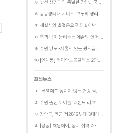
낯선 생명과의 특별한 만남… 국제전 《패트리샤 피치니니: 킨쉽》
공공생리대 서비스 '모두의 생리대' 시범 운영...수원시청·4개 구청 등에 지급기 설치
해설사의 발걸음으로 되살아난 수원의 독립운동 역사
흑과 백이 들려주는 예술의 언어, 수원시립미술관 소장품전《블랑 블랙 파노라마》
수원 망포~서울역 잇는 광역급행버스 M5165번, 8월 3일 개통
[인계동] 래미안노블클래스 2단지 경로당, 무더위 속 독거노인에게 '따뜻한 한 끼' 대접
최신뉴스
"폭염에도 놓치지 않는 건강 돌봄" 팔달구보건소 취약계층 안부 살핀다
수원 출신 아이돌 '리센느 리브' 추천! 직접 따라가 본 수원 필수 코스
장안구, 육군 제2819부대 3대대로부터 감사장 받아
[평동] 채원헤어, 동네 취약 어르신을 위한 이미용서비스 무료 지원