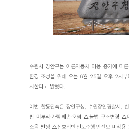
수원시 장안구는 이륜자동차 이용 증가에 따른
환경 조성을 위해 오는 6월 25일 오후 2시
시한다고 밝혔다.
이번 합동단속은 장안구청, 수원장안경찰서, 
판 미부착·가림·훼손·오염 △불법 구조변경 △
소음 발생 △신호위반·인도주행·안전모 미착용 