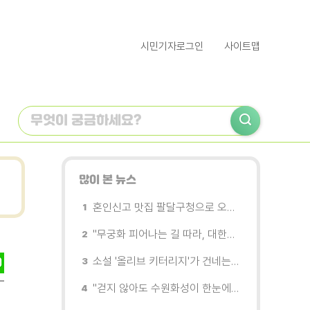
시민기자로그인
사이트맵
많이 본 뉴스
혼인신고 맛집 팔달구청으로 오세요
"무궁화 피어나는 길 따라, 대한민국을 걷는다"
소설 '올리브 키터리지'가 건네는 삶과 연민의 철학
"걷지 않아도 수원화성이 한눈에"…무장애 관광버스 '수원행차' 타보니