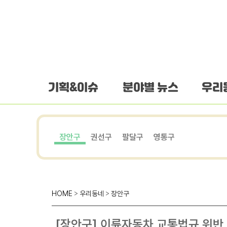
하단 바로가기
본문 바로가기
본문바로가기
기획&이슈
분야별 뉴스
우리
장안구
권선구
팔달구
영통구
HOME
>
우리동네
>
장안구
[장안구] 이륜자동차 교통법규 위반