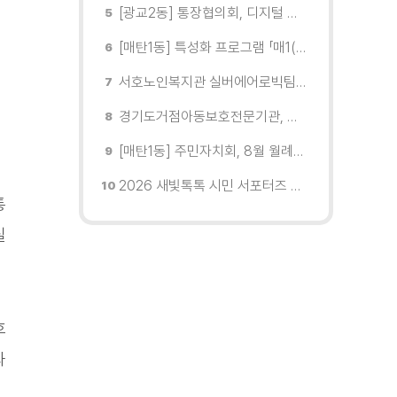
[광교2동] 통장협의회, 디지털 교육 실시
[매탄1동] 특성화 프로그램 「매1(일) 친환경 문화학교」 개강
서호노인복지관 실버에어로빅팀, 제2회 협회장배 수원시에어로빅힙합대회 시니어부 단체전'1위'쾌거
경기도거점아동보호전문기관, 학대피해아동가정 회복 및 재학대 예방 나선다
[매탄1동] 주민자치회, 8월 월례회의 개최
2026 새빛톡톡 시민 서포터즈 발대식 현장
통
실
호
과