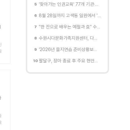
'찾아가는 인권교육' 77개 기관·단체 방문해 맞춤형 인권교육 진행
8월 28일까지 고색동 일원에서 '이동형 스마트 자원순환센터' 시범 운영
"한 잔으로 배우는 예절과 효" 수원 드림스타트, 아동 대상 전통문화 체험
계
수원시다문화가족지원센터, 다문화가족 자녀 여름캠프 '우리들의 여름 페이지' 운영
진
'2026년 을지연습 준비상황보고회' 열고 준비상항 점검
3
팔달구, 장마 종료 후 주요 현안지역 현장 점검 실시
자
중
3