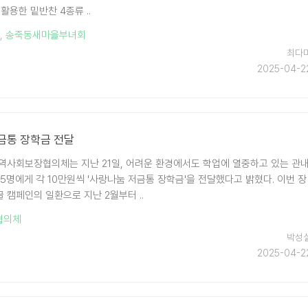
활용한 밑반찬 4종류 ..
,
송죽동새마을부녀회
최다
2025-04-2
금통 장학금 전달
역사회보장협의체는 지난 21일, 어려운 환경에서도 학업에 열중하고 있는 관
5명에게 각 10만원씩 '사랑나눔 저금통 장학금'을 전달했다고 밝혔다. 이번 장
 캠페인의 일환으로 지난 2월부터 ..
협의체
박성
2025-04-2