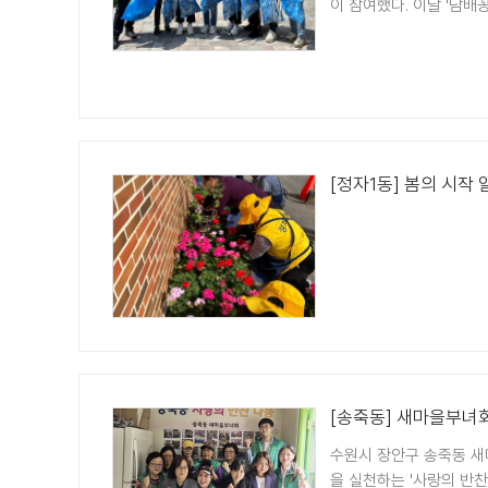
이 참여했다. 이날 '담배꽁초
[정자1동] 봄의 시작
[송죽동] 새마을부녀회
수원시 장안구 송죽동 새
을 실천하는 '사랑의 반