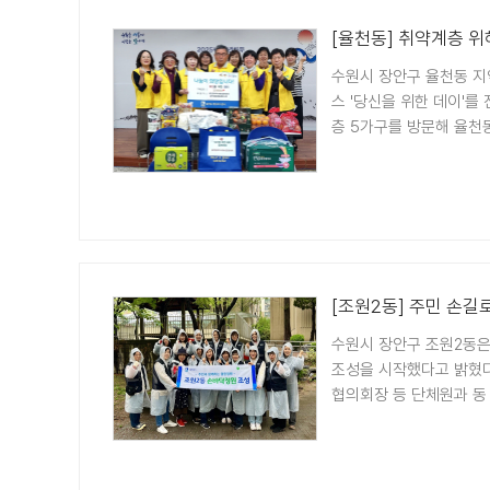
[율천동] 취약계층 위해
수원시 장안구 율천동 지
스 '당신을 위한 데이'를
층 5가구를 방문해 율천동
[조원2동] 주민 손길
수원시 장안구 조원2동은 
조성을 시작했다고 밝혔다
협의회장 등 단체원과 동 직