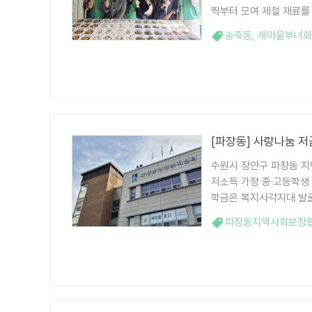
찍부터 모여 제철 재료를 
송죽동
,
새마을부녀회
[파장동] 사랑나눔 저
수원시 장안구 파장동 지
저소득 가정 중·고등학생 
학금은 복지사각지대 발굴
파장동지역사회보장