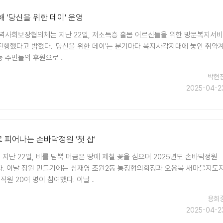
 '당신을 위한 데이' 운영
역사회보장협의체는 지난 22일, 저소득층 홀몸 어르신들을 위한 방문복지서비
 진행했다고 밝혔다. '당신을 위한 데이'는 분기마다 복지사각지대에 놓인 취약
 주민들의 후원으로 ..
박현
2025-04-2
로 피어나는 손바닥정원 '첫 삽'
지난 22일, 비를 담뿍 머금은 땅에 제철 꽃을 심으며 2025년도 손바닥정원
. 이날 정원 만들기에는 심재영 조원2동 통장협의회장과 오응복 새마을지도
원 20여 명이 참여했다. 이날 ..
용희
2025-04-2