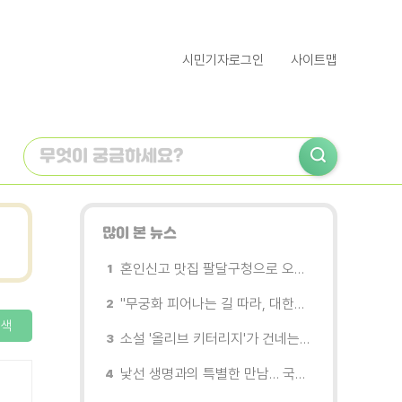
시민기자로그인
사이트맵
많이 본 뉴스
혼인신고 맛집 팔달구청으로 오세요
"무궁화 피어나는 길 따라, 대한민국을 걷는다"
색
소설 '올리브 키터리지'가 건네는 삶과 연민의 철학
낯선 생명과의 특별한 만남… 국제전 《패트리샤 피치니니: 킨쉽》