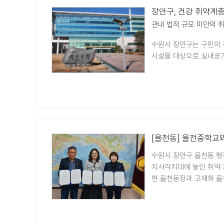
장안구, 건강 취약계
관내 법적 규모 미만의 
수원시 장안구는 구민의 
시설을 대상으로 실내공기질
[율천동] 율전중학교
수원시 장안구 율천동 행
지사각지대에 놓인 취약 
현 율천동장과 고재화 율