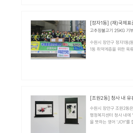
[정자1동] (재)국제
고추장불고기 25KG 기
수원시 장안구 정자1동(
1동 취약계층을 위한 육류
[조원2동] 청사 내 유
수원시 장안구 조원2동은
행정복지센터 청사 내에 '
을 뜻하는 영어 'JOY'를 