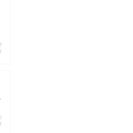
연
2
수
진
1