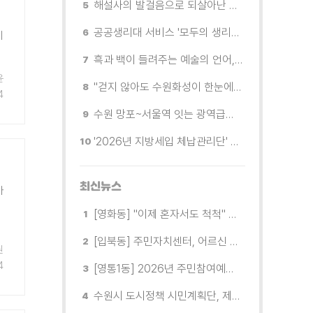
해설사의 발걸음으로 되살아난 수원의 독립운동 역사
공공생리대 서비스 '모두의 생리대' 시범 운영...수원시청·4개 구청 등에 지급기 설치
기
흑과 백이 들려주는 예술의 언어, 수원시립미술관 소장품전《블랑 블랙 파노라마》
윤
"걷지 않아도 수원화성이 한눈에"…무장애 관광버스 '수원행차' 타보니
4
수원 망포~서울역 잇는 광역급행버스 M5165번, 8월 3일 개통
'2026년 지방세입 체납관리단' 출범... 체납자 실태조사 본격 추진
최신뉴스
바
[영화동] "이제 혼자서도 척척" 주민자치회, '디지털 홀로서기' 지원
[입북동] 주민자치센터, 어르신 대상으로 '찾아가는 복지관' 운영
원
4
[영통1동] 2026년 주민참여예산 사업 '찾아가는 이야기 나눔' 프로그램 운영
수원시 도시정책 시민계획단, 제5회 운영위원회 개최