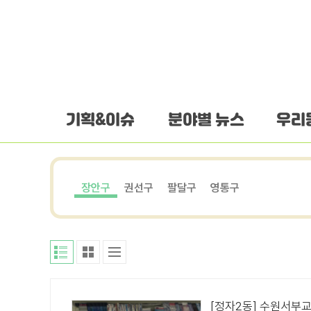
하단 바로가기
본문 바로가기
본문바로가기
기획&이슈
분야별 뉴스
우리
장안구
권선구
팔달구
영통구
[정자2동] 수원서부교