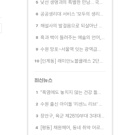
낯선 생명과의 특별한 만남… 국제전 《패트리샤 피치니니: 킨쉽》
공공생리대 서비스 '모두의 생리대' 시범 운영...수원시청·4개 구청 등에 지급기 설치
해설사의 발걸음으로 되살아난 수원의 독립운동 역사
흑과 백이 들려주는 예술의 언어, 수원시립미술관 소장품전《블랑 블랙 파노라마》
수원 망포~서울역 잇는 광역급행버스 M5165번, 8월 3일 개통
[인계동] 래미안노블클래스 2단지 경로당, 무더위 속 독거노인에게 '따뜻한 한 끼' 대접
최신뉴스
"폭염에도 놓치지 않는 건강 돌봄" 팔달구보건소 취약계층 안부 살핀다
수원 출신 아이돌 '리센느 리브' 추천! 직접 따라가 본 수원 필수 코스
장안구, 육군 제2819부대 3대대로부터 감사장 받아
[평동] 채원헤어, 동네 취약 어르신을 위한 이미용서비스 무료 지원