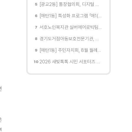
[광교2동] 통장협의회, 디지털 교육 실시
[매탄1동] 특성화 프로그램 「매1(일) 친환경 문화학교」 개강
서호노인복지관 실버에어로빅팀, 제2회 협회장배 수원시에어로빅힙합대회 시니어부 단체전'1위'쾌거
경기도거점아동보호전문기관, 학대피해아동가정 회복 및 재학대 예방 나선다
[매탄1동] 주민자치회, 8월 월례회의 개최
2026 새빛톡톡 시민 서포터즈 발대식 현장
면
은
면