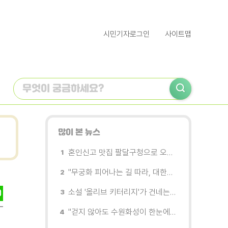
시민기자로그인
사이트맵
많이 본 뉴스
혼인신고 맛집 팔달구청으로 오세요
"무궁화 피어나는 길 따라, 대한민국을 걷는다"
소설 '올리브 키터리지'가 건네는 삶과 연민의 철학
"걷지 않아도 수원화성이 한눈에"…무장애 관광버스 '수원행차' 타보니