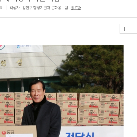
56
작성자 : 장안구 행정지원과 문화공보팀
황호경