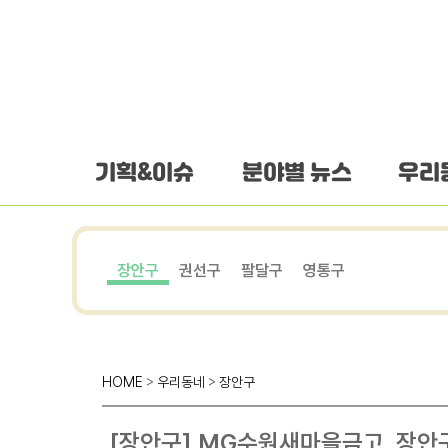
하단 바로가기
본문 바로가기
본문바로가기
기획&이슈
분야별 뉴스
우리
장안구
권선구
팔달구
영통구
HOME
>
우리동네
>
장안구
[장안구] MG수원새마을금고, 장안