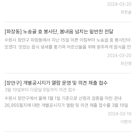
치되는 에어라이트, 입간판 등 불법 유동 광고물에 중점을 두고, 봄 개학
2024-03-20
을 맞아 실시 중인 불법 광고물 일제 정비…
최한솔
[파장동] 노송골 효 봉사단, 봄내음 넘치는 밑반찬 전달
수원시 장안구 파장동에서 지난 15일 이른 아침부터 노송골 효 봉사단이
모였다. 맛있는 음식 냄새를 풍기며 어르신들을 위해 분주하게 음식을 만
들었다. 노송골 효 봉사단은 어르신들을 위해 주기적으로 재능 기부, 후
2024-03-20
원금 전달 등 많은 봉사활동을 진행하고 있다. 올해도 어김없이 어르신들
최진영
을 위한…
[장안구] 개별공시지가 열람 운영 및 의견 제출 접수
3월 19일부터 다음달 8일까지 의견 접수
수원시 장안구에서 올해 1월 1일 기준으로 산정과 검증을 마친 관내
26,955필지에 대한 개별공시지가 열람 및 의견 제출 접수를 3월 19일
부터 4월 8일까지 운영한다. 개별공시지가는 표준지공시지가를 기준으
2024-03-19
로 산정한 개별 토지의 단위 면적당(원/㎡) 가격으로 국세·지방세 …
이현아