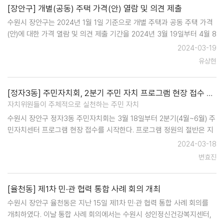
[장안구] 개별(공동) 주택 가격(안) 열람 및 의견 제출
수원시 장안구는 2024년 1월 1일 기준으로 개별 주택과 공동 주택 가격
(안)에 대한 가격 열람 및 의견 제출 기간을 2024년 3월 19일부터 4월 8
일까지 운영한다고 밝혔다. 이번 열람 대상은 관내 개별 주택과 공동 주
2024-03-19
택으로 열람 및 의견 제출 기간 경과 후 부동산 가격 공시위원회의 …
유상현
[정자3동] 주민자치회, 2분기 주민 자치 프로그램 현장 접수 시작
자치위원들이 주체적으로 실천하는 주민 자치
수원시 장안구 정자3동 주민자치회는 3월 18일부터 2분기(4월~6월) 주
민자치센터 프로그램 현장 접수를 시작한다. 프로그램 정원의 절반은 지
난 11일부터 인터넷을 통해 접수 받았다. 요가, 라인댄스 등 인기 프로그
2024-03-18
램의 온라인 접수는 마감되었으며, 인터넷 접수로…
변효진
[율천동] 제1차 민·관 협력 통합 사례 회의 개최
수원시 장안구 율천동은 지난 15일 제1차 민·관 협력 통합 사례 회의를
개최하였다. 이날 통합 사례 회의에서는 수원시 성인정신건강복지센터,