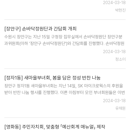
수원시휴먼서비스센터, 연무사회복지관 담당자 등 유관 기관 전문가들과
2024-03-18
사례 대상자 가구의 개입 방향 및 욕구에 맞는 서비스 계획을 수립했다.
박현진
…
[장안구] 손바닥정원단과 간담회 개최
수원시 장안구는 지난 15일 구청장 집무실에서 손바닥정원단 장안구분
과위원회(이하 '장안구 손바닥정원단')와 간담회를 진행했다. 손바닥정원
은 민선8기 수원특례시의 새로운 도시 비전인 '15분 도시 속 1분 도시'를
2024-03-18
위한 정책으로, 2026년까지 수원시 전역에 손바닥정원 1,000개소 조성
정소이
을 …
[정자1동] 새마을부녀회, 봄을 담은 정성 반찬 나눔
장안구 정자1동 새마을부녀회는 지난 14일, SK 마이크로웍스의 후원을
받아 반찬 나눔 행사를 진행했다. 이른 아침부터 모인 부녀회원들은 이번
반찬 나눔을 통해 이웃들이 봄기운을 느낄 수 있도록 닭볶음탕과 봄동 겉
2024-03-18
절이, 파래무초무침, 단호박 및 야채 튀김 등 7가지 반찬을 준비했다. 이
유채원
선희 새…
[영화동] 주민자치회, 맞춤형 「예산회계 매뉴얼」 제작