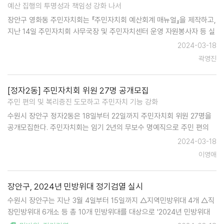
예산 집행의 투명성과 책임성 강화 나서
장안구 영화동 주민자치회는 『주민자치회 예산회계 매뉴얼』을 제작하고,
지난 14일 주민자치회 사무국장 및 주민자치센터 운영 자원봉사자 등 실
무자를 중심으로 매뉴얼에 대한 업무연찬을 실시했다. 영화동 주민자치
2024-03-18
회는 지난 2022년 주민자치회 전면 전환에 따라 구…
곽영진
[정자2동] 주민자치회 위원 27명 공개모집
주민 편의 및 복리증진 도모하고 주민자치 기능 강화
수원시 장안구 정자2동은 18일부터 22일까지 주민자치회 위원 27명을
공개모집한다. 주민자치회는 임기 2년의 무보수 명예직으로 주민 편의
및 복리증진을 도모하고 주민자치 기능을 강화하여 지역공동체 형성에
2024-03-18
기여하는 조직으로서 △주민총회 개최 △마을자치계획 …
이영애
장안구, 2024년 민방위대 정기검열 실시
수원시 장안구는 지난 3월 4일부터 15일까지 △지역민방위대 4개 △직
장민방위대 6개소 등 총 10개 민방위대를 대상으로 '2024년 민방위대
정기 검열'을 시행했다. 이번 검열은 지난 3년간 미검열 민방위대를 대상