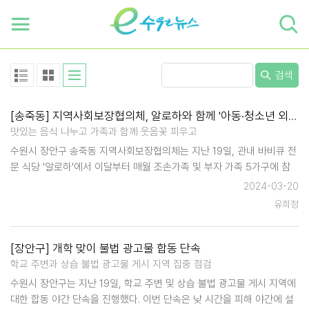
하단 바로가기
본문 바로가기
본문바로가기
검색
[송죽동] 지역사회보장협의체, 알로하와 함께 '아동·청소년 외식 지원사업' 추진
맛있는 음식 나누고 가족과 함께 웃음꽃 피우고
수원시 장안구 송죽동 지역사회보장협의체는 지난 19일, 관내 바비큐 전
문 식당 '알로하'에서 이달부터 매월 조손가족 및 부자 가족 5가구에 참
나무 훈연 등갈비(1kg씩 총 5kg)를 지원하기로 했다고 밝혔다. 협의체는
2024-03-20
작년부터 송죽동 소재 '스텔라떡볶이'의…
유희정
[장안구] 개학 맞이 불법 광고물 합동 단속
학교 주변과 상습 불법 광고물 게시 지역 집중 점검
수원시 장안구는 지난 19일, 학교 주변 및 상습 불법 광고물 게시 지역에
대한 합동 야간 단속을 진행했다. 이번 단속은 낮 시간을 피해 야간에 설