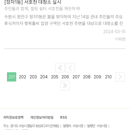
[정자1동] 서호천 대청소 실시
주민들과 함께, 힐링 쉼터 서호천을 깨끗하게!
수원시 장안구 정자1동은 봄을 맞이하여 지난 14일 관내 주민들의 주요
휴식처이자 행복홀씨 입양 구역인 서호천 주변을 대상으로 대청소를 진
행했다. 이날 환경 정비 활동에는 주민자치회와 통장협의회, 환경 관리원
2024-03-15
및 공무원 등 30여 명이 참여했다. 서호천 대청소…
이덕현
201
202
203
204
205
206
207
208
209
210
저작권보호정책
개인정보처리방침
RSS
주소 : 경기도 수원시 팔달구 효원로 241 (인계동)
발행처 : 수원시청
발행인 : 수원시장