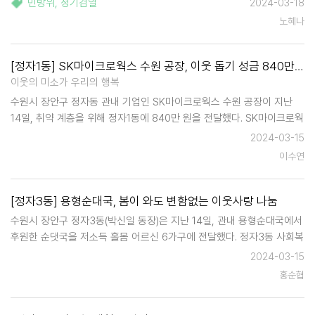
민방위
,
정기검열
2024-03-18
으로 선정하는 방식이다. 2023년 지역 및 직장민방위대의 전반적인 운
노혜나
영 실태를 종합적으…
[정자1동] SK마이크로웍스 수원 공장, 이웃 돕기 성금 840만 원 전달
이웃의 미소가 우리의 행복
수원시 장안구 정자동 관내 기업인 SK마이크로웍스 수원 공장이 지난
14일, 취약 계층을 위해 정자1동에 840만 원을 전달했다. SK마이크로웍
스 수원 공장은 매년 김장철과 설·추석 명절 등에 이웃 사랑을 위한 성금
2024-03-15
을 기탁하고 있는 곳이다. 전달된 후원…
이수연
[정자3동] 용형순대국, 봄이 와도 변함없는 이웃사랑 나눔
수원시 장안구 정자3동(박신일 동장)은 지난 14일, 관내 용형순대국에서
후원한 순댓국을 저소득 홀몸 어르신 6가구에 전달했다. 정자3동 사회복
지 담당 직원들은 정성스럽게 포장된 순댓국을 어르신들게 전달하며 안
2024-03-15
부를 확인하였다. 용형순대국 방영선 대표는 "정성껏 준비한 순댓국을…
홍순협