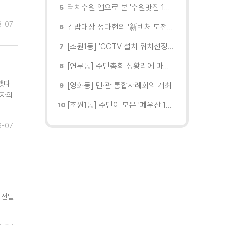
터치수원 앱으로 본 '수원맛집 100선'... 장안구 맛집을 찾다
8-07
김밥대장 정다현의 '新벤처 도전이야기'
[조원1동] 'CCTV 설치 위치선정협의회' 회의 개최
[연무동] 주민총회 성황리에 마무리
했다.
[영화동] 민·관 통합사례회의 개최
상자의
[조원1동] 주민이 모은 '폐우산 100개' 수원여대에 1차 전달
8-07
 전달