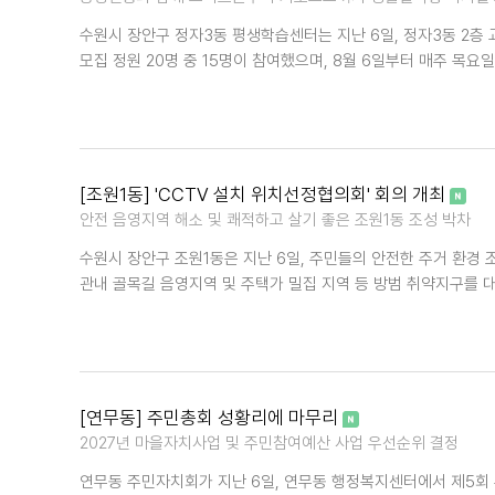
수원시 장안구 정자3동 평생학습센터는 지난 6일, 정자3동 2층
모집 정원 20명 중 15명이 참여했으며, 8월 6일부터 매주 목요일
[조원1동] 'CCTV 설치 위치선정협의회' 회의 개최
안전 음영지역 해소 및 쾌적하고 살기 좋은 조원1동 조성 박차
수원시 장안구 조원1동은 지난 6일, 주민들의 안전한 주거 환경 
관내 골목길 음영지역 및 주택가 밀집 지역 등 방범 취약지구를 대
[연무동] 주민총회 성황리에 마무리
2027년 마을자치사업 및 주민참여예산 사업 우선순위 결정
연무동 주민자치회가 지난 6일, 연무동 행정복지센터에서 제5회