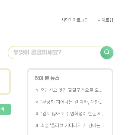
시민기자로그인
사이트맵
많이 본 뉴스
혼인신고 맛집 팔달구청으로 오세요
"무궁화 피어나는 길 따라, 대한민국을 걷는다"
색
"걷지 않아도 수원화성이 한눈에"…무장애 관광버스 '수원행차' 타보니
소설 '올리브 키터리지'가 건네는 삶과 연민의 철학