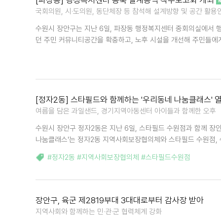
[파장동] 행정복지센터 증축 설계용역 착수보고회 개최
국회의원, 시·도의원, 동단체장 등 참석해 설계방향 및 공간 활용
수원시 장안구는 지난 6일, 파장동 행정복지센터 중회의실에서 
던 주민 커뮤니티공간을 확충하고, 노후 시설을 개선해 주민들에게
[정자2동] 스타필드와 함께하는 '우리동네 나눔클래스' 열
여름을 담은 과일샌드, 경기지역아동센터 아이들과 함께한 오후
수원시 장안구 정자2동은 지난 6일, 스타필드 수원점과 함께 장
나눔클래스'는 정자2동 지역사회보장협의체와 스타필드 수원점, 
#정자2동 #지역사회보장협의체 #스타필드수원점
장안구, 육군 제2819부대 3대대로부터 감사장 받아
지역사회와 함께하는 민·관·군 협력체계 강화