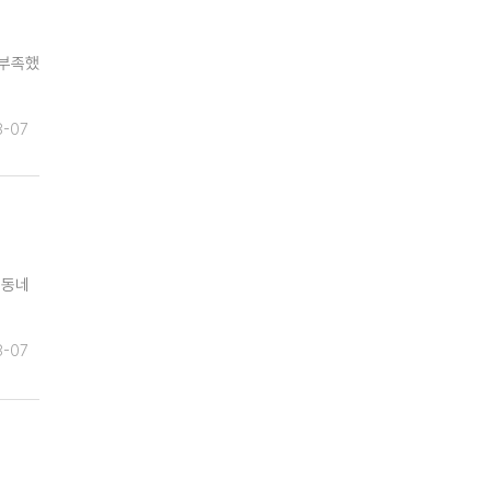
 부족했
8-07
리동네
8-07