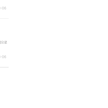
8-06
염으로
8-06