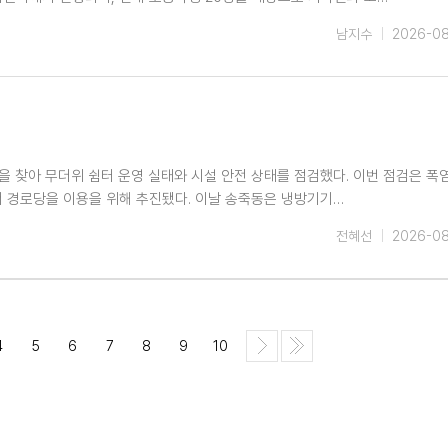
남지수
2026-0
을 찾아 무더위 쉼터 운영 실태와 시설 안전 상태를 점검했다. 이번 점검은 폭
 경로당을 이용을 위해 추진됐다. 이날 송죽동은 냉방기기…
전혜선
2026-0
4
5
6
7
8
9
10