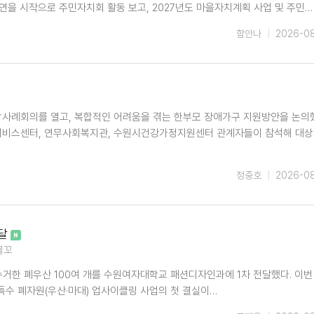
연을 시작으로 주민자치회 활동 보고, 2027년도 마을자치계획 사업 및 주민…
함안나
2026-0
합사례회의를 열고, 복합적인 어려움을 겪는 한부모 장애가구 지원방안을 논의
서비스센터, 연무사회복지관, 수원시건강가정지원센터 관계자들이 참석해 대
정중호
2026-0
전달
물꼬
수거한 폐우산 100여 개를 수원여자대학교 패션디자인과에 1차 전달했다. 이번
특수 폐자원(우산·마대) 업사이클링 사업의 첫 결실이…