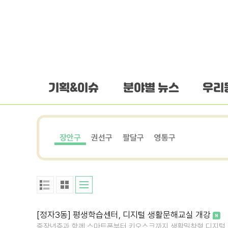
하단 바로가기
본문 바로가기
본문바로가기
기획&이슈
분야별 뉴스
우리
장안구
권선구
팔달구
영통구
[정자3동] 평생학습센터, 디지털 생활문해교실 개강
중장년층과 함께 스마트폰부터 키오스크까지 생활밀착형 디지털 