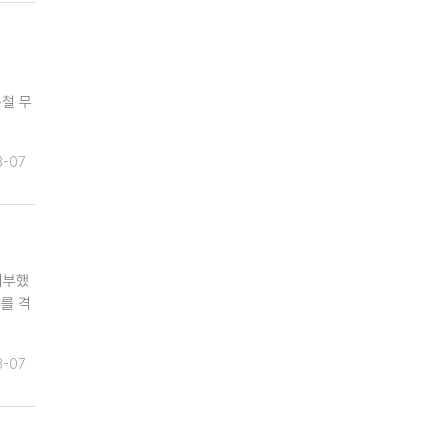
름철 무
8-07
기부했
를 격
8-07