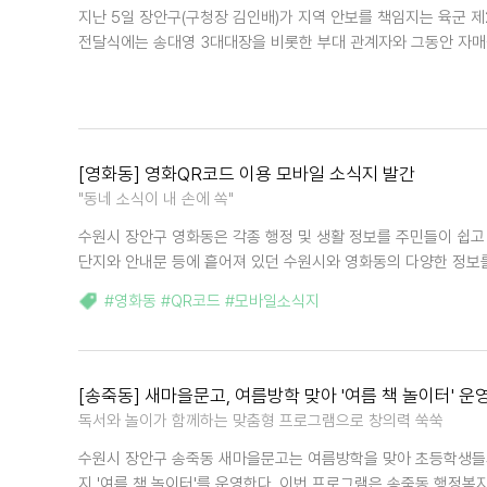
지난 5일 장안구(구청장 김인배)가 지역 안보를 책임지는 육군 제
전달식에는 송대영 3대대장을 비롯한 부대 관계자와 그동안 자매
[영화동] 영화QR코드 이용 모바일 소식지 발간
"동네 소식이 내 손에 쏙"
수원시 장안구 영화동은 각종 행정 및 생활 정보를 주민들이 쉽고 
단지와 안내문 등에 흩어져 있던 수원시와 영화동의 다양한 정보
#영화동 #QR코드 #모바일소식지
[송죽동] 새마을문고, 여름방학 맞아 '여름 책 놀이터' 운
독서와 놀이가 함께하는 맞춤형 프로그램으로 창의력 쑥쑥
수원시 장안구 송죽동 새마을문고는 여름방학을 맞아 초등학생들의
지 '여름 책 놀이터'를 운영한다. 이번 프로그램은 송죽동 행정