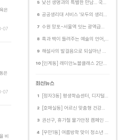
낯선 생명과의 특별한 만남… 국제전 《패트리샤 피치니니: 킨쉽》
교육은
공공생리대 서비스 '모두의 생리대' 시범 운영...수원시청·4개 구청 등에 지급기 설치
수원 망포~서울역 잇는 광역급행버스 M5165번, 8월 3일 개통
8-07
흑과 백이 들려주는 예술의 언어, 수원시립미술관 소장품전《블랑 블랙 파노라마》
해설사의 발걸음으로 되살아난 수원의 독립운동 역사
[인계동] 래미안노블클래스 2단지 경로당, 무더위 속 독거노인에게 '따뜻한 한 끼' 대접
1동은
최신뉴스
8-07
[정자3동] 평생학습센터, 디지털 생활문해교실 개강
[호매실동] 어르신 맞춤형 건강특화사업 「은빛반짝 실버종이공방」 운영
권선구, 휴가철 물가안정 캠페인 전개
[우만1동] 여름방학 맞이 청소년 유해환경 캠페인 실시
을 비