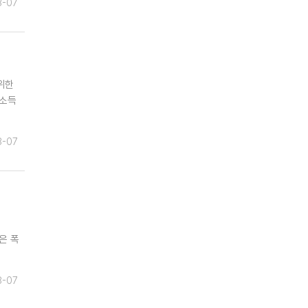
8-07
위한
저소득
8-07
은 폭
8-07