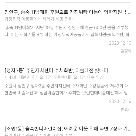
장안구, 송죽 11남매회 후원으로 가정위탁 아동에 입학지원금 500만 원 전달
가정위탁 아동들에게 새학기 희망 전파
'송죽 11남매회'가 지난 19일 수원시 장안구에 현금 500만 원을 기부했
다. 이는 새학기를 맞이하는 가정위탁아동들에게 입학지원금(책가방, 학
용품 구입용)을 지급하여 새로운 환경에 잘 적응할 수 있도록 하기 위해
2023-12-19
마련되었다. 이에 장안구는 관내 가정위탁아…
김정희
[정자3동] 주민자치센터 수채화반, 미술대전 빛내다
제42회 대한민국 미술대전, 모란현대미술대전 다수 입상
수원시 장안구 정자3동 주민자치센터 수채화반 수강생들이 '제42회 대
한민국 미술대전'과 성남미술협회가 주최한 '모란현대미술대전'에서 입
상했다. 홍복연 수강생은 제42회 대한민국 미술대전의 구상 부분에서 입
2023-12-19
선 수상은 물론, 성남미술협회가 주최한 모란현대미술대전…
변효진
[조원1동] 숲속반디어린이집, 어려운 이웃 위해 라면 7상자 기부
플리마켓 수익금으로 라면 구입해 기부