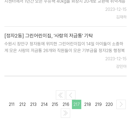
지센터에서 1년간 모은 우유팩 40kg을 화장지 20개로 교환해 취약계층
어르신께 직접 전달했다. 동 행정복지센터는 우유팩 2kg를 모아올 때 휴
2023-12-15
지 1개로 교환해주는 유용 폐자원 수거 사업을 진…
김재하
[정자2동] 그린어린이집, '사랑의 저금통' 기탁
수원시 장안구 정자동에 위치한 그린어린이집이 14일 아이들이 소중하
게 모은 사랑의 저금통 26개와 직원들이 모은 기부금을 정자2동 행정복
지센터에 전달했다. 사랑의 저금통은 4개월 전부터 아이들과 학부모가
2023-12-15
함께 모은 것이다. 이금란 원장은 "용돈을 차곡차곡 모은 아이들의 정성
강민아
어린 마음이…
211
212
213
214
215
216
217
218
219
220