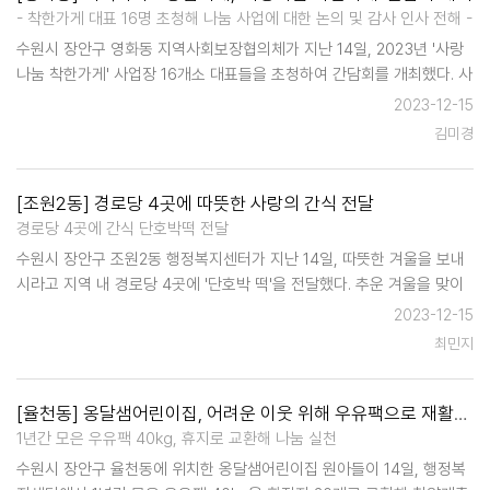
- 착한가게 대표 16명 초청해 나눔 사업에 대한 논의 및 감사 인사 전해 -
수원시 장안구 영화동 지역사회보장협의체가 지난 14일, 2023년 '사랑
나눔 착한가게' 사업장 16개소 대표들을 초청하여 간담회를 개최했다. 사
랑나눔 착한가게 업소(거북시장 음식점)들은 영화동 민관협력 특화사업
2023-12-15
인 '영양듬뿍 행복반찬' 사업으로 매월 2회, 저소득층을 위해 반찬을 …
김미경
[조원2동] 경로당 4곳에 따뜻한 사랑의 간식 전달
경로당 4곳에 간식 단호박떡 전달
수원시 장안구 조원2동 행정복지센터가 지난 14일, 따뜻한 겨울을 보내
시라고 지역 내 경로당 4곳에 '단호박 떡'을 전달했다. 추운 겨울을 맞이
하는 어르신들을 격려하고 지역 어르신 복지향상에 기여하기 위해 떡을
2023-12-15
준비했으며, 어르신들이 담소를 나누며 드시도록 각 …
최민지
[율천동] 옹달샘어린이집, 어려운 이웃 위해 우유팩으로 재활용한 휴지 기부
1년간 모은 우유팩 40kg, 휴지로 교환해 나눔 실천
수원시 장안구 율천동에 위치한 옹달샘어린이집 원아들이 14일, 행정복