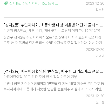
팥죽 나눔 행사는 정자1동 주민자치회 위원들이 직접 팥죽을 만들어 동
정자1동
,
주민자치회
,
나눔
,
동지 팥죽
2023-12-20
네 어르신께 나누는 봉사활동으로, 이날 특히 어르신들과 함께…
길소영
[정자2동] 주민자치회, 초등학생 대상 겨울방학 단기 클래스 개강
어린이 방송댄스, 제빵 수업, 마음 꽃피는 그림책 여행 '독서수업' 운영
장안구 정자2동 주민자치회가 오는 1월 5일까지 지역 초등학생을 대상
으로 한 '겨울방학 단기클래스 수업' 수강생을 모집‧접수한다. 이번 단기
클래스는 일률적인 성인 위주 프로그램에서 벗어나 나른해지기 쉬운 겨
2023-12-20
울방학을 맞이한 초등학생을 대상으로 방구석 탈출 목적…
이영애
[정자2동] 어린이집협의회 '반찬뜰', 따뜻한 크리스마스 선물 나눔
가정어린이집 20곳 원장 모여 반찬 직접 만들어 기부
수원시 장안구 어린이집협의회 '반찬뜰'이 지난 19일 저소득 위기가구 등
복지사각지대 이웃에게 따뜻한 연말을 선물해주고 싶다며 떡국과 라면,
과일 등을 정자2동 행정복지센터에 기탁했다. 이날 이웃과 함께하는 따
2023-12-20
뜻한 크리스마스 나눔 행사를 진행한 반찬뜰은 2…
신미정