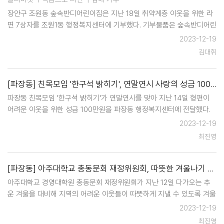
장안구 조원동 숲속반디어린이집은 지난 18일 취약계층 이웃을 위한 라
면 7상자를 조원1동 행정복지센터에 기부했다. 기부물품은 숲속반디어린
이집 원아들이 플리마켓을 통해 물건을 직접 사고파는 과정에서 나온 수
2023-12-19
익금이다. 어린이집은 수익금으로 겨울철 취약계층 이웃들…
김대휘
[파장동] 친목모임 '한구석 밝히기', 연말연시 사랑의 성금 100만 원 전달
파장동 친목모임 '한구석 밝히기'가 연말연시를 맞아 지난 14일 형편이
어려운 이웃을 위한 성금 100만원을 파장동 행정복지센터에 전달했다.
'한구석 밝히기'는 미약하지만 좋은 뜻을 가진 사람들의 마음을 모아 봉
2023-12-19
사와 기부를 통해 선한 영향력을 전파하자는 친목모임이다. 이들이 후원
최진영
한 성금은 …
[파장동] 아주대학교 총동문회 재정위원회, 따뜻한 겨울나기 이불 50채 지원
아주대학교 경영대학원 총동문회 재정위원회가 지난 12일 다가오는 추
운 겨울을 대비해 지역의 어려운 이웃들이 따뜻하게 지낼 수 있도록 겨울
이불 50채를 파장동 행정복지센터에 전달했다. 이날 전달된 이불은 추위
2023-12-19
에 노출이 되기 쉬운 관내 저소득층 50가구에 전달될 예정이다. …
최진영