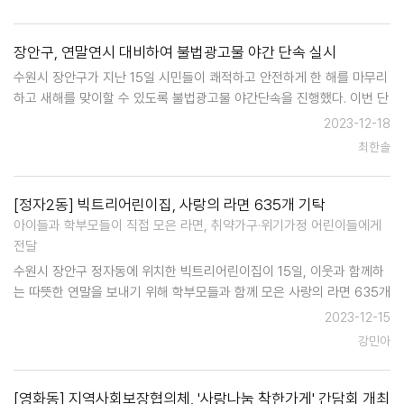
장안구, 연말연시 대비하여 불법광고물 야간 단속 실시
수원시 장안구가 지난 15일 시민들이 쾌적하고 안전하게 한 해를 마무리
하고 새해를 맞이할 수 있도록 불법광고물 야간단속을 진행했다. 이번 단
속은 연말연시의 특수성으로 많은 인구가 이동 및 밀집할 것으로 예상됨
2023-12-18
에 따라 송죽동 및 조원동의 상습민원지역을 중심으로 거리에 설치된 불
최한솔
법옥외광고물을 …
[정자2동] 빅트리어린이집, 사랑의 라면 635개 기탁
아이들과 학부모들이 직접 모은 라면, 취약가구·위기가정 어린이들에게
전달
수원시 장안구 정자동에 위치한 빅트리어린이집이 15일, 이웃과 함께하
는 따뜻한 연말을 보내기 위해 학부모들과 함께 모은 사랑의 라면 635개
를 정자2동 행정복지센터에 기탁했다. 이 라면은 어린이집 아이들과 학
2023-12-15
부모들이 2주간 함께 모은 것으로, 김연희 원장은 "추…
강민아
[영화동] 지역사회보장협의체, '사랑나눔 착한가게' 간담회 개최