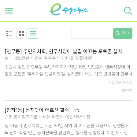
하단 바로가기
본문 바로가기
본문바로가기
검색
[연무동] 주민자치회, 연무시장에 발길 이끄는 포토존 설치
수레 재활용한 이동형 포토존 '우리마을 핫플여행'
수원시 장안구 연무동 주민자치회가 지난 19일 반딧불이 연무시장에 이
동형 포토존 '우리마을 핫플여행'을 설치했다. 이는 기존 반딧불이 연무시
장상인회가 사용했던 이동식 매대 수레를 재활용한 이동형 포토존이다.
2023-12-20
포토존 정면에 연무동의 아름다운 경…
박진영
[정자1동] 동지맞이 어르신 팥죽 나눔
연말 동지팥죽으로 나누는 따뜻한 이웃사랑의 장
정자1동 주민자치회는 지난 20일 지역 내 어르신을 대상으로 정성을 가
득 담아 직접 만든 동지팥죽을 전달하는 행사를 진행했다. 이번 어르신