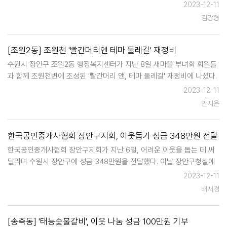
다. 대상 가구는 고령의 노부부로 청소가 쉽지 않아, 가정 내 짐이 여기저
2023-12-11
기 쌓여 있었고 최근 남성 배우자의 다리 통증으로 생계 활동도 하지 못
김광형
하는…
[조원2동] 조원천 '빨간머리앤 테마 둘레길' 재정비
수원시 장안구 조원2동 행정복지센터가 지난 8일 새마을 부녀회 회원들
과 함께 조원천변에 조성된 '빨간머리 앤, 테마 둘레길' 재정비에 나섰다.
이날 회원들은 지난 7월 주민참여예산 사업으로 게시한 인두화 중 훼손
2023-12-11
된 작품을 보정했으며, 훼손이 심한 작품들은 재제작하여 게시했다. …
안지은
한국공인중개사협회 장안구지회, 이웃돕기 성금 348만원 전달
한국공인중개사협회 장안구지회가 지난 6일, 어려운 이웃을 돕는 데 써
달라며 수원시 장안구에 성금 348만원을 전달했다. 이날 장안구청실에
서 열린 기탁식에는 장안구청장을 비롯한 한국공인중개사협회 장안구지
2023-12-11
회장 등 임원 5명이 참석했다. 하상운 장안구지회장은 "부동산경기의
배서경
침…
[송죽동] '태능숯불갈비', 이웃 나눔 성금 100만원 기부