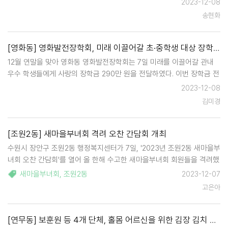
2023-12-08
환경을 위해 애쓰고 있는 지역아동센터장들을 격려하며 …
송현화
[영화동] 영화발전장학회, 미래 이끌어갈 초·중학생 대상 장학금 전달
12월 연말을 맞아 영화동 영화발전장학회는 7일 미래를 이끌어갈 관내
우수 학생들에게 사랑의 장학금 290만 원을 전달하였다. 이번 장학금 전
달식에는 영화발전장학회, 장학생, 내빈 등 40여 명이 참석하였으며, 어
2023-12-08
려운 환경에서도 모범적이고 학교 생활을 열심히 하고 있는 학생 13명에
김미경
게 …
[조원2동] 새마을부녀회 격려 오찬 간담회 개최
수원시 장안구 조원2동 행정복지센터가 7일, '2023년 조원2동 새마을부
녀회 오찬 간담회'를 열어 올 한해 수고한 새마을부녀회 회원들을 격려했
다. 이날 간담회에는 김수정 조원2동장과 새마을부녀회 회원 7명 등이
새마을부녀회
,
조원2동
2023-12-07
참석했으며, 이웃 나눔 활동을 하며 고생한 부녀회원들의 노고를 격려하
고은아
고 봉사하…
[연무동] 보훈원 등 4개 단체, 홀몸 어르신을 위한 김장 김치 20박스 전달