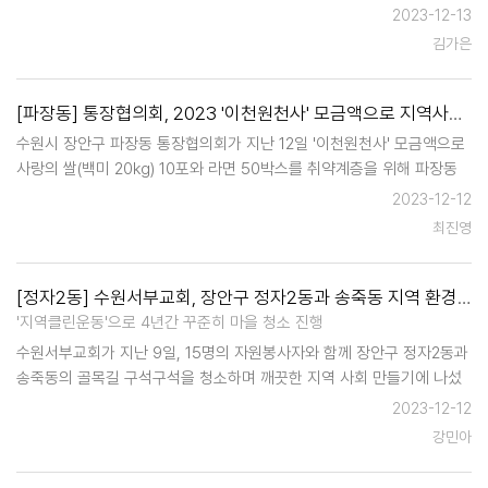
따뜻한 죽을 전달했다. 이날 지역사회보장협의체 위원들은 △돼지불고기
2023-12-13
△ 취나물무침 △감자샐러드 반찬과 더불어, 음식…
김가은
[파장동] 통장협의회, 2023 '이천원천사' 모금액으로 지역사회 기부 '훈훈'
수원시 장안구 파장동 통장협의회가 지난 12일 '이천원천사' 모금액으로
사랑의 쌀(백미 20kg) 10포와 라면 50박스를 취약계층을 위해 파장동
행정복지센터에 기부했다. '이천원천사'는 파장동 44개 통장이 2천 원씩
2023-12-12
자발적으로 기부하는 모금 사업으로, 모금액을 통한 장학금 지원, 후원
최진영
물품 기…
[정자2동] 수원서부교회, 장안구 정자2동과 송죽동 지역 환경 정화 활동 앞장서
'지역클린운동'으로 4년간 꾸준히 마을 청소 진행
수원서부교회가 지난 9일, 15명의 자원봉사자와 함께 장안구 정자2동과
송죽동의 골목길 구석구석을 청소하며 깨끗한 지역 사회 만들기에 나섰
다. 이날 행사는 지역 환경 정화 활동의 일환인 '지역클린운동'으로 2020
2023-12-12
년부터 2021년까지 매주 토요일에, 2022년부…
강민아