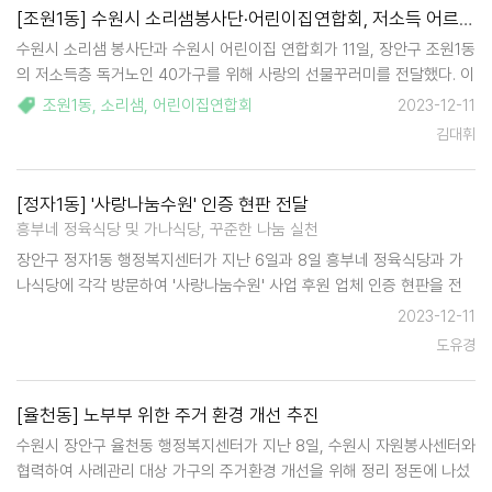
[조원1동] 수원시 소리샘봉사단·어린이집연합회, 저소득 어르신 위한 사랑의 선물꾸러미 나눔
수원시 소리샘 봉사단과 수원시 어린이집 연합회가 11일, 장안구 조원1동
의 저소득층 독거노인 40가구를 위해 사랑의 선물꾸러미를 전달했다. 이
날, 두 단체 봉사자들은 다가오는 연말을 맞이해 햇반, 라면, 김, 휴지 등
조원1동
,
소리샘
,
어린이집연합회
2023-12-11
으로 이루어진 생필품 선물꾸러미 40세트를 어르신들께 전달하고 건강
김대휘
상태 …
[정자1동] '사랑나눔수원' 인증 현판 전달
흥부네 정육식당 및 가나식당, 꾸준한 나눔 실천
장안구 정자1동 행정복지센터가 지난 6일과 8일 흥부네 정육식당과 가
나식당에 각각 방문하여 '사랑나눔수원' 사업 후원 업체 인증 현판을 전
달했다. 수원시의 나눔 브랜드인 '사랑나눔수원'은 지역사회의 관심과 나
2023-12-11
눔이 필요한 이웃에게 현물이나 후원금을 지원하는 나눔…
도유경
[율천동] 노부부 위한 주거 환경 개선 추진
수원시 장안구 율천동 행정복지센터가 지난 8일, 수원시 자원봉사센터와
협력하여 사례관리 대상 가구의 주거환경 개선을 위해 정리 정돈에 나섰