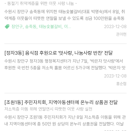
- 동절기 취약계층을 위한 이웃 사랑 나눔 -
수원시 장안구 송죽동에 위치한 태능숯불갈비(대표 박명숙)에서 8일, 취
약계층 이웃들이 따뜻한 연말을 보낼 수 있도록 성금 100만원을 송죽동
행정복지센터에 기부했다. 태능숯불갈비는 매년 어려운 이웃에 따뜻한
장안구
,
송죽동
,
태능숯불갈비
,
이웃돕기
,
성금
2023-12-08
손길을 전달하고 있으며, 이날 기부된 성금은 수원시사회복…
권아현
[정자3동] 음식점 후원으로 '맛사랑, 나눔사랑 반찬' 전달
수원시 장안구 정자3동 행정복지센터가 지난 7일, '박은자 맛사랑'에서
후원한 국·반찬 5종을 저소득 홀몸 어르신 5가구에 전달했다. '박은자 맛
사랑'은 복지사각지대에서 도움의 손길이 필요한 가정을 위해 반찬을 정
2023-12-08
성스럽게 준비하여 이웃사랑 나눔 봉사를 꾸준히 실천하고 있다. …
홍순협
[조원1동] 주민자치회, 지역아동센터에 온누리 상품권 전달
저소득층 아동 위해 연말연시 따뜻한 이웃 사랑 실천
수원시 장안구 조원1동 주민자치회가 지난 8일 저소득층 아동을 위해 관
내 지역아동센터에 총 50만 원 상당의 온누리 상품권을 전달했다. 이날
전달식에 함께 참석한 유순근 조원1동장은 저소득 가정 아이들의 교육