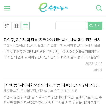
하단 바로가기
본문 바로가기
본문바로가기
검색
장안구, 겨울방학 대비 지역아동센터 급식 시설 합동 점검 실시
수원시어린이급식관리지원센터와 합동으로 지역아동센터 15개소 점검
수원시 장안구가 지난 4일부터 11일까지, 수원시어린이급식관리지원센
터와 함께 관내 지역아동센터 단체급식소 15개소를 대상으로 겨울방학
대비 급식시설 합동 지도점검을 실시했다. 이번 점검은 만 18세 미만 결
2023-12-13
식 우려 아동에게 건강하고 안전한 급식을 제공하…
이윤정
[조원1동] 지역사회보장협의체, 홀몸 어르신 34가구에 '사랑의 손맛' 담은 반찬과 죽 전달
돼지불고기, 취나물무침, 감자샐러드 전하며 안부 확인
수원시 장안구 조원1동 지역사회보장협의체가 12일, 월례회의를 마친 후
저소득 홀몸 어르신 20가구에 사랑의 손맛을 담은 반찬을, 14가구에는