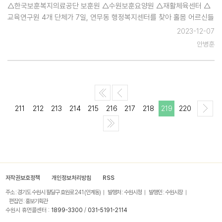
△한국보훈복지의료공단 보훈원 △수원보훈요양원 △재활체육센터 △
교육연구원 4개 단체가 7일, 연무동 행정복지센터를 찾아 홀몸 어르신들
을 위한 김장 김치 20박스를 전달했다. 정인채 보훈원장은 "혼자 지내다
2023-12-07
보니 김장하기 어려워 걱정이 많으셨던 어르신들의 걱정을 조금이나마
안병훈
덜어드리고 따뜻한 겨…
211
212
213
214
215
216
217
218
219
220
저작권보호정책
개인정보처리방침
RSS
주소 : 경기도 수원시 팔달구 효원로 241 (인계동)
발행처 : 수원시청
발행인 : 수원시장
편집인 : 홍보기획관
수원시 휴먼콜센터 :
1899-3300
/
031-5191-2114