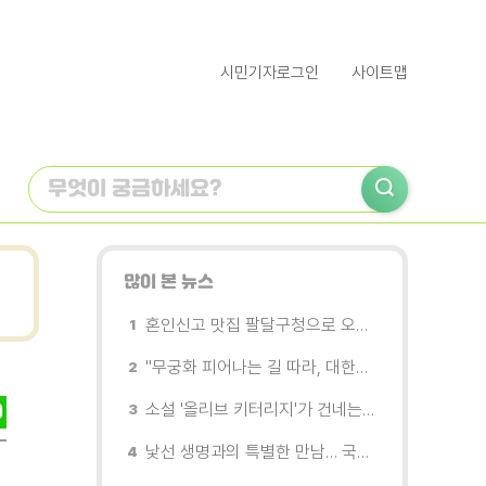
시민기자로그인
사이트맵
많이 본 뉴스
혼인신고 맛집 팔달구청으로 오세요
"무궁화 피어나는 길 따라, 대한민국을 걷는다"
소설 '올리브 키터리지'가 건네는 삶과 연민의 철학
낯선 생명과의 특별한 만남… 국제전 《패트리샤 피치니니: 킨쉽》