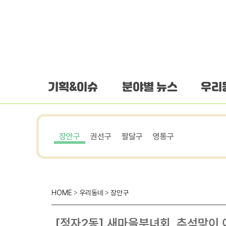
하단 바로가기
본문 바로가기
본문바로가기
기획&이슈
분야별 뉴스
우리
장안구
권선구
팔달구
영통구
HOME
>
우리동네
>
장안구
[정자2동] 새마을부녀회, 추석맞이