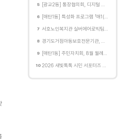
[광교2동] 통장협의회, 디지털 교육 실시
[매탄1동] 특성화 프로그램 「매1(일) 친환경 문화학교」 개강
서호노인복지관 실버에어로빅팀, 제2회 협회장배 수원시에어로빅힙합대회 시니어부 단체전'1위'쾌거
경기도거점아동보호전문기관, 학대피해아동가정 회복 및 재학대 예방 나선다
[매탄1동] 주민자치회, 8월 월례회의 개최
2026 새빛톡톡 시민 서포터즈 발대식 현장
맞
를