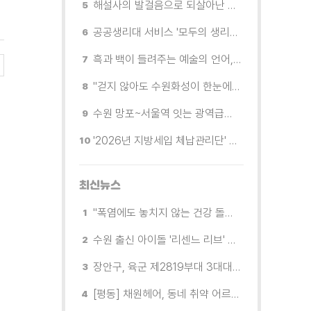
해설사의 발걸음으로 되살아난 수원의 독립운동 역사
공공생리대 서비스 '모두의 생리대' 시범 운영...수원시청·4개 구청 등에 지급기 설치
흑과 백이 들려주는 예술의 언어, 수원시립미술관 소장품전《블랑 블랙 파노라마》
"걷지 않아도 수원화성이 한눈에"…무장애 관광버스 '수원행차' 타보니
수원 망포~서울역 잇는 광역급행버스 M5165번, 8월 3일 개통
'2026년 지방세입 체납관리단' 출범... 체납자 실태조사 본격 추진
최신뉴스
"폭염에도 놓치지 않는 건강 돌봄" 팔달구보건소 취약계층 안부 살핀다
수원 출신 아이돌 '리센느 리브' 추천! 직접 따라가 본 수원 필수 코스
장안구, 육군 제2819부대 3대대로부터 감사장 받아
[평동] 채원헤어, 동네 취약 어르신을 위한 이미용서비스 무료 지원