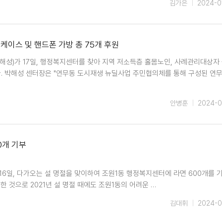
김가은
2024-0
이스 및 핸드폰 가방 총 75개 후원
성)가 17일, 행정복지센터를 찾아 지역 저소득층 홀몸노인, 사례관리대상자 
다. 박해성 센터장은 "연무동 도시재생 뉴딜사업 주민협의체를 통해 구성된 연
안병훈
2024-0
0개 기부
16일, 다가오는 설 명절을 맞이하여 조원1동 행정복지센터에 라면 600개를 
 것으로 2021년 설 명절 때에도 조원1동의 어려운 …
김대휘
2024-0