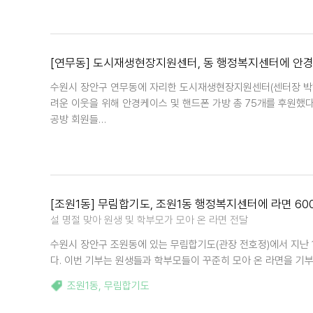
[연무동] 도시재생현장지원센터, 동 행정복지센터에 안경케
수원시 장안구 연무동에 자리한 도시재생현장지원센터(센터장 박해
려운 이웃을 위해 안경케이스 및 핸드폰 가방 총 75개를 후원했
공방 회원들…
[조원1동] 무림합기도, 조원1동 행정복지센터에 라면 60
설 명절 맞아 원생 및 학부모가 모아 온 라면 전달
수원시 장안구 조원동에 있는 무림합기도(관장 전호정)에서 지난 
다. 이번 기부는 원생들과 학부모들이 꾸준히 모아 온 라면을 기부한
조원1동
,
무림합기도