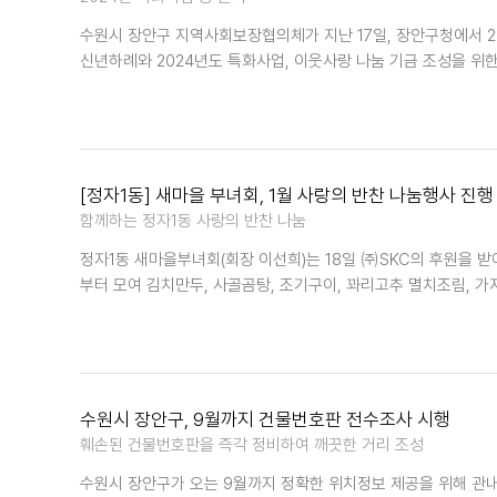
수원시 장안구 지역사회보장협의체가 지난 17일, 장안구청에서 2
신년하례와 2024년도 특화사업, 이웃사랑 나눔 기금 조성을 위한
[정자1동] 새마을 부녀회, 1월 사랑의 반찬 나눔행사 진행
함께하는 정자1동 사랑의 반찬 나눔
정자1동 새마을부녀회(회장 이선희)는 18일 ㈜SKC의 후원을 
부터 모여 김치만두, 사골곰탕, 조기구이, 꽈리고추 멸치조림, 가
수원시 장안구, 9월까지 건물번호판 전수조사 시행
훼손된 건물번호판을 즉각 정비하여 깨끗한 거리 조성
수원시 장안구가 오는 9월까지 정확한 위치정보 제공을 위해 관내