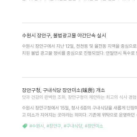
수원시 장안구, 불법광고물 야간단속 실시
수원시 장안구에서 지난 12일, 천천동 및 율전동 지역을 중심으로
치된 불법 광고물 정비를 중심으로 진행되었다. 연말연시 특수로 
장안구청, 구내식당 장안미소(味所) 개소
맛과 건강의 완벽한 조화, 장안구청이 제안하는 최고의 식사 경험
수원시 장안구청에서 15일, 청사 6층의 구내식당을 새롭게 단장하
고 미소가 지어지는 곳이라는 의미다. 기존에 위탁으로 운영하던 
#수원시
,
#장안구
,
#구내식당
,
#장안미소