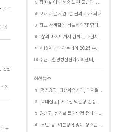
장마철 이후 해충 불편 줄인다… 영통구보건소, 신동수변공원·원천리천 집중 방제
청장과의
오래 머문 시간, 한 권의 시가 되다
광교 산책길에 '하늘편의점' 떴다… 드론배송 시연
1-19
"삶의 마지막까지 함께"... 수원시 8개 기관, 어르신 돌봄의 손을 맞잡다
제18회 뱅크아트페어 2026 수원 개막, '나도 그림을 소유한다'
수원시환경성질환아토피센터, 시민 초청 환경보건 무료공개강좌 참가자 모집
는 전날
최신뉴스
1-18
[정자3동] 평생학습센터, 디지털 생활문해교실 개강
[호매실동] 어르신 맞춤형 건강특화사업 「은빛반짝 실버종이공방」 운영
권선구, 휴가철 물가안정 캠페인 전개
[우만1동] 여름방학 맞이 청소년 유해환경 캠페인 실시
 도로