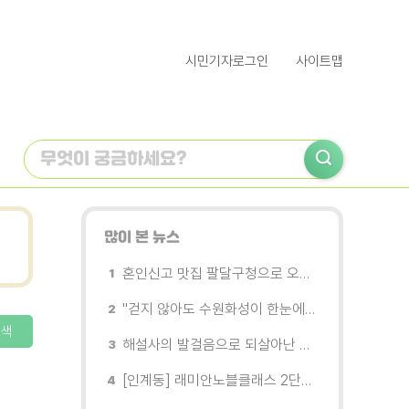
시민기자로그인
사이트맵
많이 본 뉴스
혼인신고 맛집 팔달구청으로 오세요
"걷지 않아도 수원화성이 한눈에"…무장애 관광버스 '수원행차' 타보니
색
해설사의 발걸음으로 되살아난 수원의 독립운동 역사
[인계동] 래미안노블클래스 2단지 경로당, 무더위 속 독거노인에게 '따뜻한 한 끼' 대접