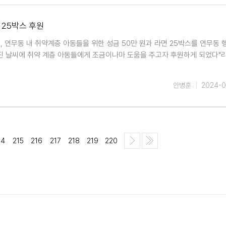
 25박스 후원
 연무동 내 취약계층 아동들을 위한 성금 50만 원과 라면 25박스를 연무동 
진 날씨에 취약 계층 아동들에게 조금이나마 도움을 주고자 후원하게 되었다"
안병훈
2024-0
14
215
216
217
218
219
220