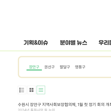
하단 바로가기
본문 바로가기
본문바로가기
기획&이슈
분야별 뉴스
우리
장안구
권선구
팔달구
영통구
수원시 장안구 지역사회보장협의체, 1월 첫 정기 회의 개
2024년 특화사업 등 논의