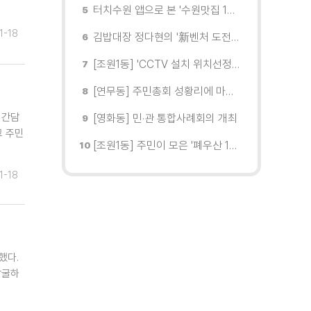
터치수원 앱으로 본 '수원맛집 100선'... 장안구 맛집을 찾다
1-18
김밥대장 정다현의 '新벤처 도전이야기'
[조원1동] 'CCTV 설치 위치선정협의회' 회의 개최
[연무동] 주민총회 성황리에 마무리
 간담
[영화동] 민·관 통합사례회의 개최
고 주민
[조원1동] 주민이 모은 '폐우산 100개' 수원여대에 1차 전달
1-18
했다.
발굴하