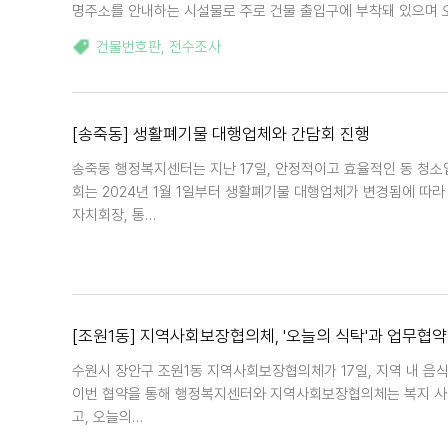
명주소를 안내하는 시설물로 주로 건물 출입구에 부착돼 있으며 오
건물번호판
,
전수조사
[송죽동] 생활폐기물 대행업체와 간담회 진행
송죽동 행정복지센터는 지난 17일, 안정적이고 효율적인 동 청
회는 2024년 1월 1일부터 생활폐기물 대행업체가 변경됨에 따라
자치회장, 통…
[조원1동] 지역사회보장협의체, '오늘의 식탁'과 업무협약
수원시 장안구 조원1동 지역사회보장협의체가 17일, 지역 내 음
이번 협약을 통해 행정복지센터와 지역사회보장협의체는 복지 사각
고, 오늘의…