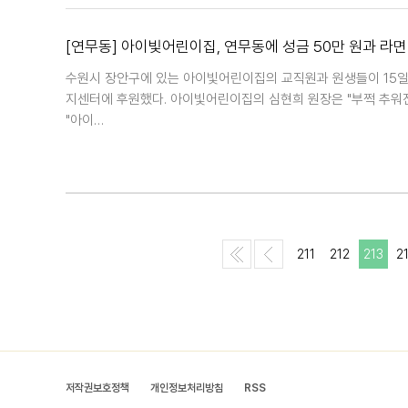
[연무동] 아이빛어린이집, 연무동에 성금 50만 원과 라면
수원시 장안구에 있는 아이빛어린이집의 교직원과 원생들이 15일,
지센터에 후원했다. 아이빛어린이집의 심현희 원장은 "부쩍 추워
"아이…
211
212
213
2
저작권보호정책
개인정보처리방침
RSS