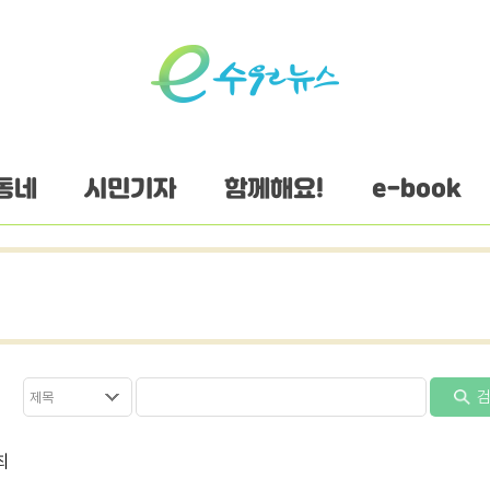
동네
시민기자
함께해요!
e-book
검
최