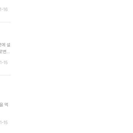
1-16
변에 설
도로변…
1-15
을 먹
1-15