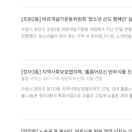
[조원2동] 바르게살기운동위원회 '청소년 선도 캠페인' 
수원시 장안구 조원2동 바르게살기운동 위원회가 지난 21일 연
진행했다. 청소년들이 많이 찾는 지역 내 편의점, PC방, 노래연
[정자3동] 지역사회보장협의체, '홀몸어르신 반려식물 친
홀몸 어르신 30가구에 방문하여 반려 식물 전달
수원시 장안구 정자3동 지역사회보장협의체가 21일, 관내 홀몸노
물 나눔은 정자3동의 특화사업으로 우울과 고립에 노출된 관내 
[파장동] 노송골 효 봉사단, 어르신들 위한 영양 넘치는 