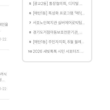
[광교2동] 통장협의회, 디지털 교육 실시
[매탄1동] 특성화 프로그램 「매1(일) 친환경 문화학교」 개강
서호노인복지관 실버에어로빅팀, 제2회 협회장배 수원시에어로빅힙합대회 시니어부 단체전'1위'쾌거
캠페인을
…
경기도거점아동보호전문기관, 학대피해아동가정 회복 및 재학대 예방 나선다
1-22
[매탄1동] 주민자치회, 8월 월례회의 개최
2026 새빛톡톡 시민 서포터즈 발대식 현장
반려식
정…
1-22