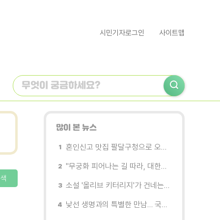
시민기자로그인
사이트맵
많이 본 뉴스
혼인신고 맛집 팔달구청으로 오세요
"무궁화 피어나는 길 따라, 대한민국을 걷는다"
색
소설 '올리브 키터리지'가 건네는 삶과 연민의 철학
낯선 생명과의 특별한 만남… 국제전 《패트리샤 피치니니: 킨쉽》