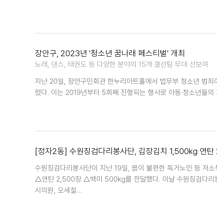
장안구, 2023년 '청소년 꿈나래 페스티벌' 개최
노래, 댄스, 태권도 등 다양한 분야의 15개 결선팀 무대 선보여
지난 20일, 장안구민회관 한누리아트홀에서 법무부 청소년 범죄
렸다. 이는 2019년부터 5회째 진행되는 행사로 아동·청소년들의
[정자2동] 수원징검다리봉사단, 김장김치 1,500kg 연탄
수원징검다리봉사단이 지난 19일, 몸이 불편한 독거노인 등 저소
△연탄 2,500장 △백미 500kg를 전달했다. 이날 수원징검다
시의원, 오세철…