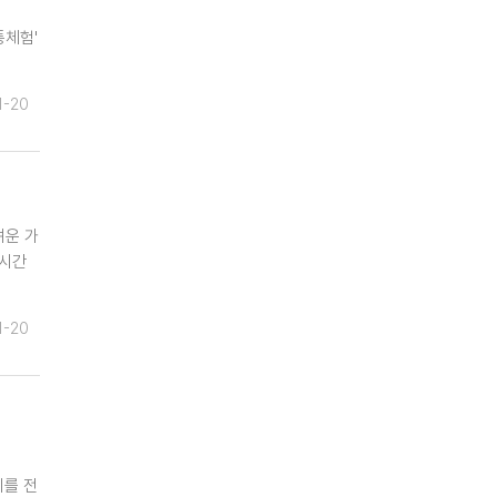
통체험'
1-20
려운 가
 시간
1-20
치를 전