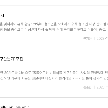
실시
말을 맞이하여 유해 환경으로부터 청소년을 보호하기 위해 청소년 대상 선도 
습장 등을 중심으로 미성년자 대상 술·담배 판매 금지를 계도하고 더불어, 중·고
안지은
2023-1
구만들기' 추진
인 30가구를 대상으로 '홀몸어르신 반려식물 친구만들기' 사업을 진행했다. 
홀몸노인 가구에 화분을 전달하여 대상자가 반려식물 키우기를 통해 정서적 안
홍순협
2023-1
삼계탕 50그릇 전달