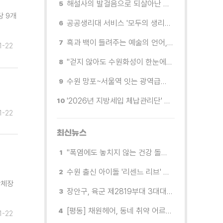
해설사의 발걸음으로 되살아난 수원의 독립운동 역사
당 9개
공공생리대 서비스 '모두의 생리대' 시범 운영...수원시청·4개 구청 등에 지급기 설치
흑과 백이 들려주는 예술의 언어, 수원시립미술관 소장품전《블랑 블랙 파노라마》
1-22
"걷지 않아도 수원화성이 한눈에"…무장애 관광버스 '수원행차' 타보니
수원 망포~서울역 잇는 광역급행버스 M5165번, 8월 3일 개통
'2026년 지방세입 체납관리단' 출범... 체납자 실태조사 본격 추진
1-22
최신뉴스
"폭염에도 놓치지 않는 건강 돌봄" 팔달구보건소 취약계층 안부 살핀다
수원 출신 아이돌 '리센느 리브' 추천! 직접 따라가 본 수원 필수 코스
단체장
장안구, 육군 제2819부대 3대대로부터 감사장 받아
[평동] 채원헤어, 동네 취약 어르신을 위한 이미용서비스 무료 지원
1-22