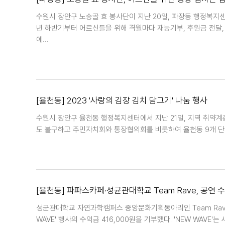
수원시 장안구 노송골 효 봉사단이 지난 20일, 파장동 행정복지센
년 하반기부터 어르신들을 위해 격월마다 재능기부, 후원금 전달,
에…
[율천동] 2023 '사랑의 김장 김치 담그기' 나눔 행사
수원시 장안구 율천동 행정복지센터에서 지난 21일, 지역 취약계층을
도 불구하고 주민자치회와 통장협의회를 비롯하여 율천동 9개 단체
[율천동] 파파스카페·성균관대학교 Team Rave, 공연 
성균관대학교 자연과학캠퍼스 중앙문화기획동아리인 Team Rave와
WAVE' 행사의 수익금 416,000원을 기부했다. 'NEW WAVE