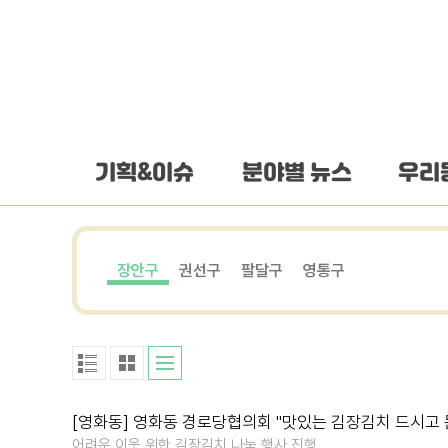
하단 바로가기
본문 바로가기
본문바로가기
기획&이슈
분야별 뉴스
우리
장안구
권선구
팔달구
영통구
[영화동] 영화동 경로당협의회 "맛있는 김장김치 드시고 
어려운 이웃 위한 김장김치 나눔 행사 진행