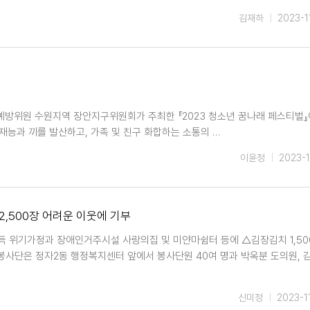
김재하
2023-1
예방위원 수원지역 장안지구위원회가 주최한 『2023 청소년 꿈나래 페스티벌』
 재능과 끼를 발산하고, 가족 및 친구 화합하는 소통의 …
이윤정
2023-1
 2,500장 어려운 이웃에 기부
득 위기가정과 장애인거주시설 사랑의집 및 미얀마쉼터 등에 △김장김치 1,50
리봉사단은 정자2동 행정복지센터 앞에서 봉사단원 40여 명과 박옥분 도의원, 
신미정
2023-1