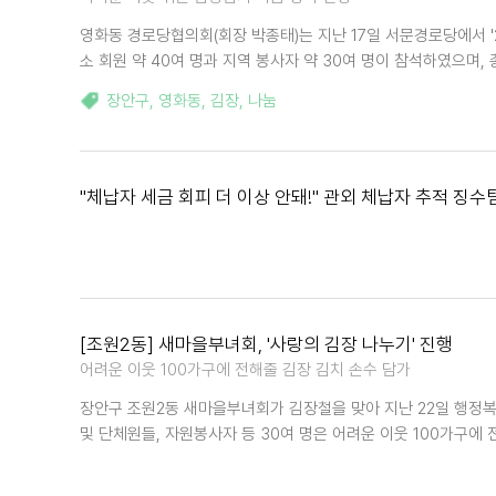
영화동 경로당협의회(회장 박종태)는 지난 17일 서문경로당에서 '
소 회원 약 40여 명과 지역 봉사자 약 30여 명이 참석하였으며, 
장안구
,
영화동
,
김장
,
나눔
"체납자 세금 회피 더 이상 안돼!" 관외 체납자 추적 징수
[조원2동] 새마을부녀회, '사랑의 김장 나누기' 진행
어려운 이웃 100가구에 전해줄 김장 김치 손수 담가
장안구 조원2동 새마을부녀회가 김장철을 맞아 지난 22일 행정복
및 단체원들, 자원봉사자 등 30여 명은 어려운 이웃 100가구에