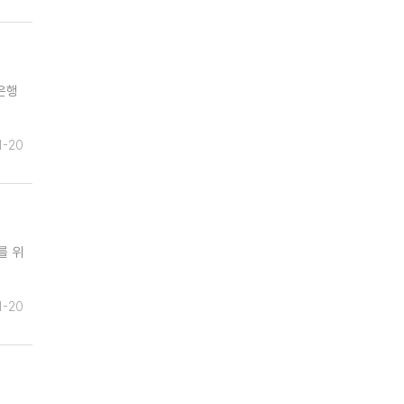
은행
1-20
를 위
1-20