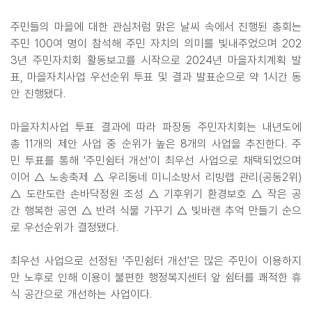
주민들의 마을에 대한 관심처럼 맑은 날씨 속에서 진행된 총회는
주민 100여 명이 참석해 주민 자치의 의미를 빛내주었으며 202
3년 주민자치회 활동보고를 시작으로 2024년 마을자치계획 발
표, 마을자치사업 우선순위 투표 및 결과 발표순으로 약 1시간 동
안 진행됐다.
마을자치사업 투표 결과에 따라 파장동 주민자치회는 내년도에
총 11개의 제안 사업 중 순위가 높은 8개의 사업을 추진한다. 주
민 투표를 통해 '주민쉼터 개선'이 최우선 사업으로 채택되었으며
이어 △ 노송축제 △ 우리동네 미니소방서 리빙랩 관리(공동2위)
△ 도란도란 손바닥정원 조성 △ 기후위기 환경보호 △ 작은 공
간 행복한 공연 △ 반려 식물 가꾸기 △ 빛바랜 추억 만들기 순으
로 우선순위가 결정됐다.
최우선 사업으로 선정된 '주민쉼터 개선'은 많은 주민이 이용하지
만 노후로 인해 이용이 불편한 행정복지센터 앞 쉼터를 쾌적한 휴
식 공간으로 개선하는 사업이다.