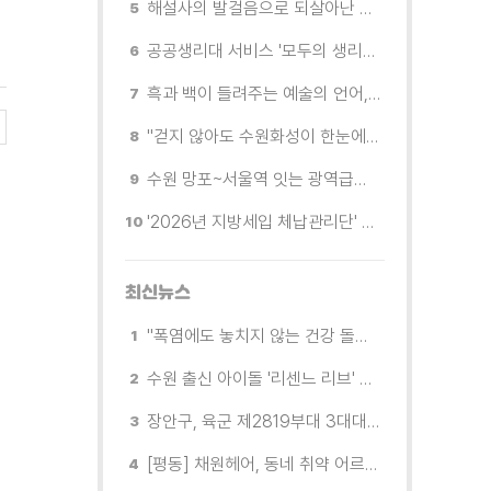
해설사의 발걸음으로 되살아난 수원의 독립운동 역사
공공생리대 서비스 '모두의 생리대' 시범 운영...수원시청·4개 구청 등에 지급기 설치
흑과 백이 들려주는 예술의 언어, 수원시립미술관 소장품전《블랑 블랙 파노라마》
"걷지 않아도 수원화성이 한눈에"…무장애 관광버스 '수원행차' 타보니
수원 망포~서울역 잇는 광역급행버스 M5165번, 8월 3일 개통
'2026년 지방세입 체납관리단' 출범... 체납자 실태조사 본격 추진
최신뉴스
"폭염에도 놓치지 않는 건강 돌봄" 팔달구보건소 취약계층 안부 살핀다
수원 출신 아이돌 '리센느 리브' 추천! 직접 따라가 본 수원 필수 코스
장안구, 육군 제2819부대 3대대로부터 감사장 받아
[평동] 채원헤어, 동네 취약 어르신을 위한 이미용서비스 무료 지원