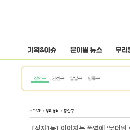
하단 바로가기
본문 바로가기
본문바로가기
기획&이슈
분야별 뉴스
우리
장안구
권선구
팔달구
영통구
HOME
>
우리동네
>
장안구
[정자1동] 이어지는 폭염에 ‘무더위 