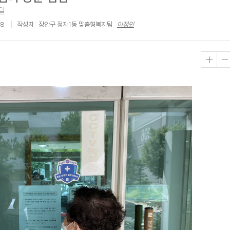
달
18
작성자 : 장안구 정자1동 맞춤형복지팀
이정민