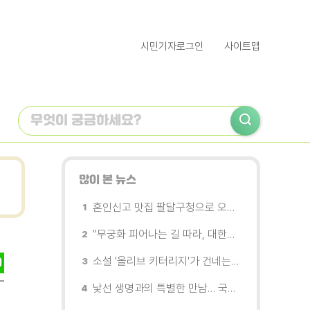
시민기자로그인
사이트맵
많이 본 뉴스
혼인신고 맛집 팔달구청으로 오세요
"무궁화 피어나는 길 따라, 대한민국을 걷는다"
소설 '올리브 키터리지'가 건네는 삶과 연민의 철학
낯선 생명과의 특별한 만남… 국제전 《패트리샤 피치니니: 킨쉽》