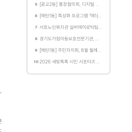
[광교2동] 통장협의회, 디지털 교육 실시
[매탄1동] 특성화 프로그램 「매1(일) 친환경 문화학교」 개강
서호노인복지관 실버에어로빅팀, 제2회 협회장배 수원시에어로빅힙합대회 시니어부 단체전'1위'쾌거
경기도거점아동보호전문기관, 학대피해아동가정 회복 및 재학대 예방 나선다
[매탄1동] 주민자치회, 8월 월례회의 개최
2026 새빛톡톡 시민 서포터즈 발대식 현장
,
분
도