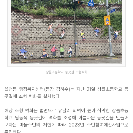
상률초등학교 등굣길 조형벽화
율천동 행정복지센터(동장 김하수)는 지난 21일 상률초등학교 등
굣길에 조형 벽화를 설치했다.
해당 조형 벽화는 법면으로 유달리 외벽이 높아 삭막한 상률초등
학교 남동쪽 등굣길에 벽화를 조성해 아름다운 등굣길을 만들어
보자는 마을주민의 제안에 따라 2023년 주민참여예산사업으로
추진됐다.