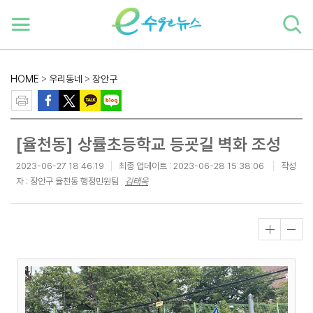
하단 바로가기
본문 바로가기
본문바로가기
HOME
>
우리동네
>
장안구
[율천동] 상률초등학교 등굣길 벽화 조성
2023-06-27 18:46:19
최종 업데이트 :
2023-06-28 15:38:06
작성
자 : 장안구 율천동 행정민원팀
김태욱