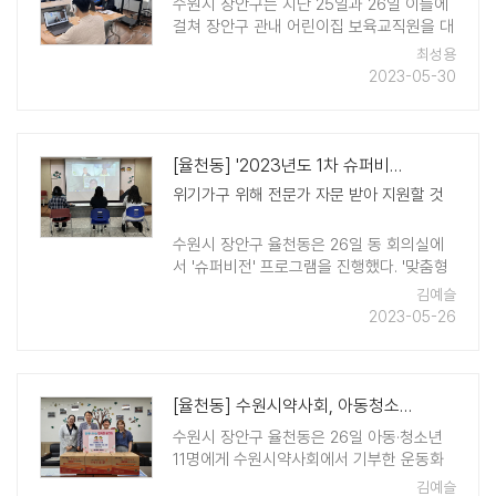
수원시 장안구는 지난 25일과 26일 이틀에
걸쳐 장안구 관내 어린이집 보육교직원을 대
상으로 「2023년 어린이집 재무회계 온라인
최성용
교육」을 실시했다. '경기도 어린이집 관리시
2023-05-30
스템'의 개발과 유지보수를 담당하고 있는
어린이집 재무‧회계 전문가 ..
[율천동] '2023년도 1차 슈퍼비전' 개최
위기가구 위해 전문가 자문 받아 지원할 것
수원시 장안구 율천동은 26일 동 회의실에
서 '슈퍼비전' 프로그램을 진행했다. '맞춤형
전문가 슈퍼비전'은 경제적·정신적 문제 등을
김예슬
복합적으로 가진 위기가구의 사례 개입 방향
2023-05-26
과 문제 해결을 ..
[율천동] 수원시약사회, 아동청소년에게 운동화·미술용품 도구 지원
수원시 장안구 율천동은 26일 아동·청소년
11명에게 수원시약사회에서 기부한 운동화
와 미술 용품 도구를 전달했다. 수원시약사
김예슬