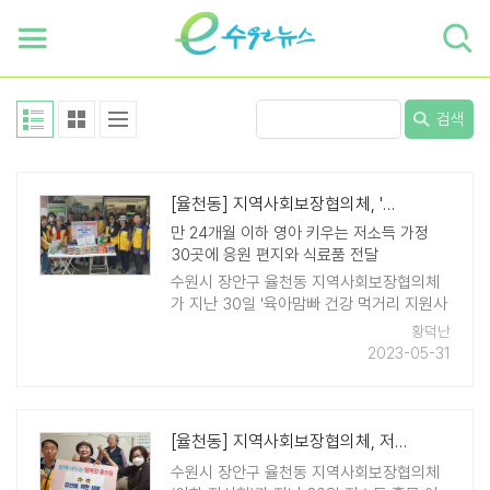
하단 바로가기
본문 바로가기
본문바로가기
검색
[율천동] 지역사회보장협의체, '육아맘빠 건강 먹거리 지원사업' 진행
만 24개월 이하 영아 키우는 저소득 가정
30곳에 응원 편지와 식료품 전달
수원시 장안구 율천동 지역사회보장협의체
가 지난 30일 '육아맘빠 건강 먹거리 지원사
업'의 일환으로 영아를 키우는 취약계층 30
황덕난
가구에 과일과 반찬을 전달했다. 율천동 주
2023-05-31
민들의 기부금으로 운영 ..
[율천동] 지역사회보장협의체, 저소득 홀몸 어르신 위한 '당신을 위한 데이'..
수원시 장안구 율천동 지역사회보장협의체