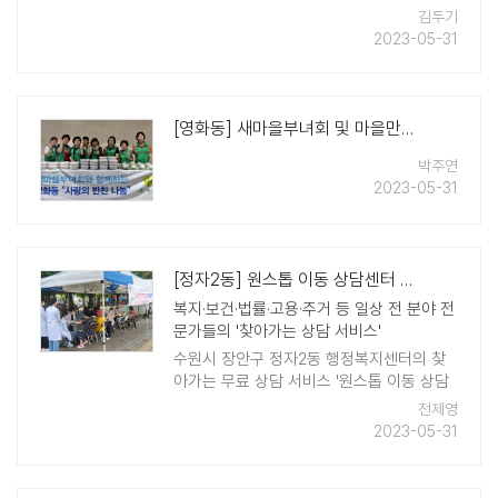
속을 진행했다. 해 질 무렵 거리로 나선 단속
김두기
반은 곳곳에 설치된 불법 광고물을 찾아 업
2023-05-31
주를 계도하고 자진 ..
[영화동] 새마을부녀회 및 마을만들기협의회의 '사랑의 반찬 나눔' 진행
박주연
2023-05-31
[정자2동] 원스톱 이동 상담센터 '인기'
복지·보건·법률·고용·주거 등 일상 전 분야 전
문가들의 '찾아가는 상담 서비스'
수원시 장안구 정자2동 행정복지센터의 찾
아가는 무료 상담 서비스 '원스톱 이동 상담
센터'가 지난 30일 정자시장 일원에서 열렸
전제영
다. 정자2동 '원스톱 이동상담센터'는 평소
2023-05-31
관공서를 찾기 어려 ..