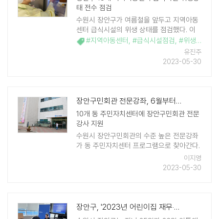
태 전수 점검
수원시 장안구가 여름철을 앞두고 지역아동
센터 급식시설의 위생 상태를 점검했다. 이
번 점검은 식중독 예방 등 지역아동센터를
#지역아동센터
,
#급식시설점검
,
#위생상태
,
#
이용하는 아동들에게 안전한 급식환경을 조
유진주
성하기 위한 상반기 정기점 ..
2023-05-30
장안구민회관 전문강좌, 6월부터 동 주민자치센터로 찾아간다
10개 동 주민자치센터에 장안구민회관 전문
강사 지원
수원시 장안구민회관의 수준 높은 전문강좌
가 동 주민자치센터 프로그램으로 찾아간다.
장안구가 오는 6월부터 장안구민회관 강사
이지영
들이 진행하는 전문강좌를 10개 동 주민자치
2023-05-30
센터 프로그램으로 신설하 ..
장안구, '2023년 어린이집 재무‧회계' 온라인 교육 진행