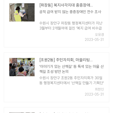
[파장동] 복지사각지대 중증장애인 9명 발굴 "적극 후원 나설 것"
공적 급여 받지 않는 중증장애인 전수 조사
수원시 장안구 파장동 행정복지센터가 지난
3월부터 2개월여에 걸친 '복지 급여 비수급
중증장애인 생활실태 전수 조사'로 복지사각
오유경
지대에 놓인 9명의 중증장애인을 발굴했다.
2023-05-31
동 행정복지센터는 ..
[조원2동] 주민자치회, 마을리빙랩 '산책길 만들기 기획단' 2차 회의 개최
'이야기가 있는 산책길' 등 특색 있는 마을 산
책길 조성 방안 논의
수원시 장안구 조원2동 주민자치회가 30일
동 행정복지센터에서 '산책길 만들기 기획단'
2차 회의를 열고 '이야기가 있는 산책길' 등
최현인
특색 있는 마을 산책길 조성 방안에 대해 논
2023-05-31
의했다. 조원2 ..