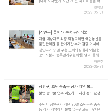
(이하 지사협)가 지난 30일 저소득 홀몸 어
르신을 위한 방문 복지서비스 '당신을 위한
황덕난
데이'를 진행했다. '당신을 위한 데이'는 복지
2023-05-31
사각지대에 놓인 홀몸 어르신 5가구에 분기
마다 방문해 식료품과 생활용품 ..
[장안구] 올해 '기본형 공익직불금' 지급 대상 137명, 37.9헥타르 결..
지급 대상자로 최종 확정되려면 국립농산물
품질관리원 등 관계기관 추가 검증 거쳐야
장안구가 31일 구청 소회의실에서 '기본형
공익직불제 등록관리위원회'를 열고, 올해
기본형 공익직불금 지급 대상을 137명, 37.9
하현주
헥타르(농지 면적)로 결정했다. 장안구는 이
2023-05-31
날 ..
장안구, 조원·송죽동 상가 지역 불법 광고물 야간 단속
불법 광고물 업주 계도하고 자진 정비 요청
수원시 장안구가 지난 30일 조원동과 송죽
동 상가 지역에서 불법 유동광고물 야간 단