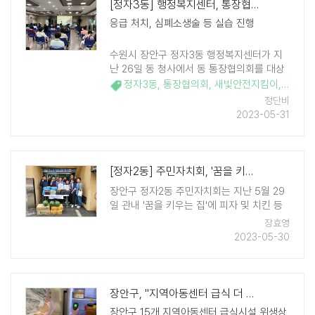
[정자3동] 행정복지센터, 통장협의회 대상 '새빛안전지킴이' 교육
응급 처치, 심폐소생술 등 실습 진행
수원시 장안구 정자3동 행정복지센터가 지
난 26일 동 청사에서 동 통장협의회를 대상
으로 '새빛안전지킴이' 교육을 진행했다. '새
정자3동
,
통장협의회
,
새빛안전지킴이
,
안전교
빛안전지킴이' 교육은 주민들의 안전의식과
정단비
재난 상황 대응 능력을 ..
2023-05-31
[정자2동] 주민자치회, '꿈을 키우는 집'에 격려물품 전달
장안구 정자2동 주민자치회는 지난 5월 29
일 관내 '꿈을 키우는 집'에 피자 및 치킨 등
격려물품을 전달했다. 이번 나눔은 정자2동
장효영
주민자치회가 추진한 「2023년 만석거 벚꽃
2023-05-30
축제」 체험부스 운영(벚꽃 쿠키‧커피 만들기
및 캘리그래피) 및 ..
장안구, "지역아동센터 급식 더 안전하게"
장안구 15개 지역아동센터 급식시설 위생상