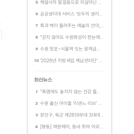
해설사의 발걸음으로 되살아난 수원의 독립운동 역사
공공생리대 서비스 '모두의 생리대' 시범 운영...수원시청·4개 구청 등에 지급기 설치
흑과 백이 들려주는 예술의 언어, 수원시립미술관 소장품전《블랑 블랙 파노라마》
"걷지 않아도 수원화성이 한눈에"…무장애 관광버스 '수원행차' 타보니
수원 망포~서울역 잇는 광역급행버스 M5165번, 8월 3일 개통
'2026년 지방세입 체납관리단' 출범... 체납자 실태조사 본격 추진
최신뉴스
"폭염에도 놓치지 않는 건강 돌봄" 팔달구보건소 취약계층 안부 살핀다
수원 출신 아이돌 '리센느 리브' 추천! 직접 따라가 본 수원 필수 코스
장안구, 육군 제2819부대 3대대로부터 감사장 받아
[평동] 채원헤어, 동네 취약 어르신을 위한 이미용서비스 무료 지원