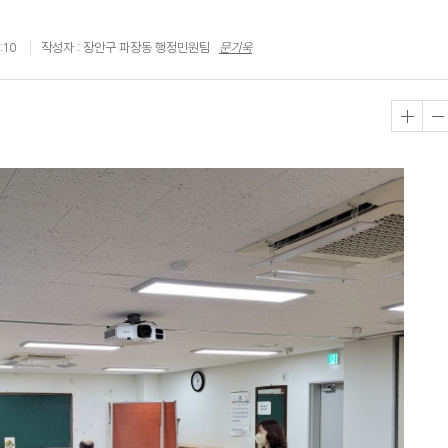
:10
작성자 : 장안구 파장동 행정민원팀
문기욱