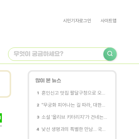
시민기자로그인
사이트맵
많이 본 뉴스
혼인신고 맛집 팔달구청으로 오세요
"무궁화 피어나는 길 따라, 대한민국을 걷는다"
소설 '올리브 키터리지'가 건네는 삶과 연민의 철학
낯선 생명과의 특별한 만남… 국제전 《패트리샤 피치니니: 킨쉽》