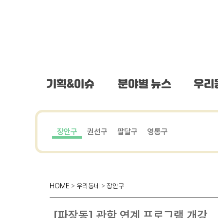
하단 바로가기
본문 바로가기
본문바로가기
기획&이슈
분야별 뉴스
우리
장안구
권선구
팔달구
영통구
HOME
>
우리동네
>
장안구
[파장동] 관학 연계 프로그램 개강