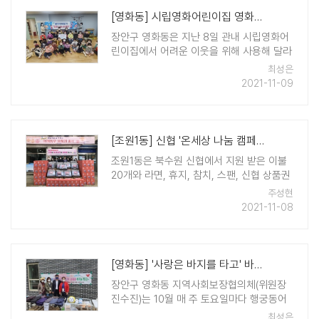
[영화동] 시립영화어린이집 영화동에 후원금 전달
장안구 영화동은 지난 8일 관내 시립영화어
린이집에서 어려운 이웃을 위해 사용해 달라
며 후원금 51만9천원을 전달받았다고 밝혔
최성은
다. 시립영화어린이집은 학부모 및 타 어린
2021-11-09
이집에서 기증받은 물품과 자체 구매한 물건
등을 온라인으로 판매해 얻은 수익으로 재원
..
[조원1동] 신협 '온세상 나눔 캠페인'으로 따뜻한 겨울나기 준비 끝
조원1동은 북수원 신협에서 지원 받은 이불
20개와 라면, 휴지, 참치, 스팬, 신협 상품권
등으로 구성된 어부바박스 70개를 조원1동
주성현
지역사회보장 협의체에서 발굴한 취약계층
2021-11-08
과 사례관리 대상자 90가구에 전달 할 예정
이라고 밝혔다. 이와 관련해 신협사회공헌재
단은 ..
[영화동] '사랑은 바지를 타고' 바자회 열어
장안구 영화동 지역사회보장협의체(위원장
진수진)는 10월 매 주 토요일마다 행궁동어
울림센터 앞에서 복지기금 마련을 위한 '사
최성은