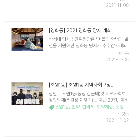
랑은 바지를 타고' 바자회를 진행했다고 밝
2021-11-08
혔다. 수원시지속가능도시재단 공모사업인
공유경제 프로그램 「별별장터」 사업 후원 ..
[영화동] 2021 영화동 당제 개최
박성대 당제추진위원장은 "마을의 안녕과 발
전을 기원하던 영화동 당제가 추수감사제의
의미를 더해 마을 주요 축제로 발전했다"며
이다은
"앞으로도 당제의 전통을 잘 이어나가 역사
2021-11-05
적 자긍심을 드높이는 데 기여하겠다"고 말
했다.
[조원1동] 조원1동 지역사회보장협의체, 예비사회적기업 제이(J)소방(주) ..
장안구 조원1동(동장 김근태)및 지역사회보
장협의체(위원장 이영숙)는 지난 29일, '예비
사회적기업 제이(J)소방(주) (대표 박문구)'과
조원1동
,
협약
,
협의체
,
취약계층
,
소방
지역사회 주민복지 증진과 안전한 주거환경
배경숙
지원을 위한 협약식을 체결했다. 제이(J)소방
2021-11-02
(주)은 2009년 ..