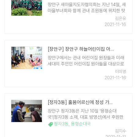
장안구 새마을지도자협의회는 지난 14일, 새
마을부녀회와 함께 관내 조원동에 위치한 텃
밭에서 정성껏 심은 무를 수확했다. 이 날 활
김은유
동은 휴경지에 감자, 배추 등 작물을 재배해
2021-11-16
이웃들에게 나눔을 실천하는 '사랑의 텃밭
가꾸기' 사업의 일환으로, 구 새마을지도자
협의 ..
[장안구] 장안구 하늘어린이집 아이들의 외침 "북극곰의 눈물을 닦어주세요"
장안구에서는 관내 어린이집 원장들과 미래
세대의 주인인 어린이집 원아들을 대상으로
한 환경보호 교육을 진행중이다. 지난 11일
이미영
조원동 하늘어린이집에서는 "북극곰의 눈물
2021-11-16
을 닦아주세요" 라는 주제로 원아들에게 환
경파괴의 심각성을 알리고 환경보 ..
[정자3동] 홀몸어르신에 정성 가득 순댓국 전달
장안구 정자3동은 지난 10일 '용형순대
국'(정자3동 소재, 대표 방영선)에서 후원한
순댓국을 관내 저소득 홀몸어르신 5가구에
정자3동
,
용형순대국
전달했다. 정자3동 맞춤형복지팀은 푸짐하
김지수
고 정성스럽게 포장된 순댓국을 방문 전달하