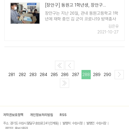
[장안구] 동원고 1학년생, 장안구에 마스크 등 방역물품 기부
장안구는 지난 26일, 관내 동원고등학교 1학
년에 재학 중인 김 군이 코로나19 방역종사
자들에게 도움이 되고자 마스크 1박스와 손
김은유
세정제를 기부했다고 전했다. 김 군은 기부
2021-10-27
물품과 함께 '코로나19 장기화로 어려움을
겪고 있는 분들께 도움이 되고 ..
281
282
283
284
285
286
287
288
289
290
저작권보호정책
개인정보처리방침
RSS
주소 : 경기도 수원시 팔달구 효원로 241 (인계동)
발행처 : 수원시청
발행인 : 수원시장
편집인 : 홍보기획관