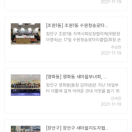
은주 배트맨주유소 대표는 구에 직접 전화를
2021-11-19
걸어 "최근 요소수를 기부한다는 미담 사례
를 보면서, 구청 공용차량 ..
[조원1동] 조원1동 수원청송로타리클럽, 대추골 온정 나눔
장안구 조원1동 지역사회보장협의체(위원장
이영숙)는 17일 수원청송로타리클럽(회장 손
명희)의 후원으로 대추골 온정 나눔 행사를
주성현
추진했다. 거동이 불편한 어르신 5가구와 폐
2021-11-19
지 줍는 어르신 20가구에 각각 보행보조차
및 방한점퍼를 전달하며 어르신들의 ..
[영화동] 영화동 새마을부녀회, 김장나눔 '훈훈'
장안구 영화동(동장 김덕녕)은 지난 16일부
터 이틀에 걸쳐 어려운 관내 이웃을 돕기 위
하여 '사랑의 김장 담그기' 행사를 실시했다.
안세은
회원들은 16일 영화동 행정복지센터 3층 조
2021-11-19
리실에 모여 김장 속재료 준비를 17일에는
절여진 250포기의 배추에 ..
[장안구] 장안구 새마을지도자협의회, 사랑의 무 수확 나눔