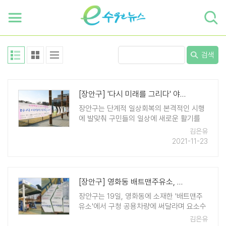
하단 바로가기
본문 바로가기
본문바로가기
검색
[장안구] '다시 미래를 그리다' 야외 전시 30일까지
장안구는 단계적 일상회복의 본격적인 시행
에 발맞춰 구민들의 일상에 새로운 활기를
더하기 위한 '다시 미래를 그리다' 야외 전시
김은유
회를 지난 30일까지 장안구청 광장에서 전
2021-11-23
시된다. 이번 전시회는 (사)한국예술인총연
합회 수원지부 주최로 20일 수원문인협회의
시화 ..
[장안구] 영화동 배트맨주유소, 장안구에 요소수 기부
장안구는 19일, 영화동에 소재한 '배트맨주
유소'에서 구청 공용차량에 써달라며 요소수
200L(10L, 20통)를 기부했다고 밝혔다. 최
김은유