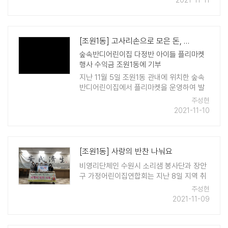
2021-11-11
며 이웃의 안부를 확인하고 불편사항을 살폈
다. ..
[조원1동] 고사리손으로 모은 돈, 기부했어요
숲속반디어린이집 다정반 아이들 플리마켓
행사 수익금 조원1동에 기부
지난 11월 5일 조원1동 관내에 위치한 숲속
반디어린이집에서 플리마켓을 운영하여 발
생한 수익금 11만원을 행정복지센터 이웃돕
주성현
기 창구를 통해 기부했다. 이장희 원장은 플
2021-11-10
리마켓에서 발생한 행사 수 ..
[조원1동] 사랑의 반찬 나눠요
비영리단체인 수원시 소리샘 봉사단과 장안
구 가정어린이집연합회는 지난 8일 지역 취
약계층 가정을 위해 직접 만든 반찬 20세트
주성현
를 조원1동 행정복지센터에 전달했다. 소리
2021-11-09
샘 봉사단과 가정어린이집연합회는 매월 반
찬 세트를 조원1동의 어려운 이웃을 위해 ..