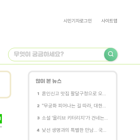
시민기자로그인
사이트맵
많이 본 뉴스
혼인신고 맛집 팔달구청으로 오세요
"무궁화 피어나는 길 따라, 대한민국을 걷는다"
소설 '올리브 키터리지'가 건네는 삶과 연민의 철학
낯선 생명과의 특별한 만남… 국제전 《패트리샤 피치니니: 킨쉽》