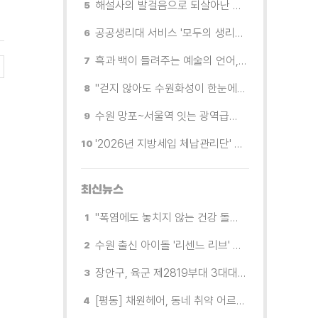
해설사의 발걸음으로 되살아난 수원의 독립운동 역사
공공생리대 서비스 '모두의 생리대' 시범 운영...수원시청·4개 구청 등에 지급기 설치
흑과 백이 들려주는 예술의 언어, 수원시립미술관 소장품전《블랑 블랙 파노라마》
"걷지 않아도 수원화성이 한눈에"…무장애 관광버스 '수원행차' 타보니
수원 망포~서울역 잇는 광역급행버스 M5165번, 8월 3일 개통
'2026년 지방세입 체납관리단' 출범... 체납자 실태조사 본격 추진
최신뉴스
"폭염에도 놓치지 않는 건강 돌봄" 팔달구보건소 취약계층 안부 살핀다
수원 출신 아이돌 '리센느 리브' 추천! 직접 따라가 본 수원 필수 코스
장안구, 육군 제2819부대 3대대로부터 감사장 받아
[평동] 채원헤어, 동네 취약 어르신을 위한 이미용서비스 무료 지원