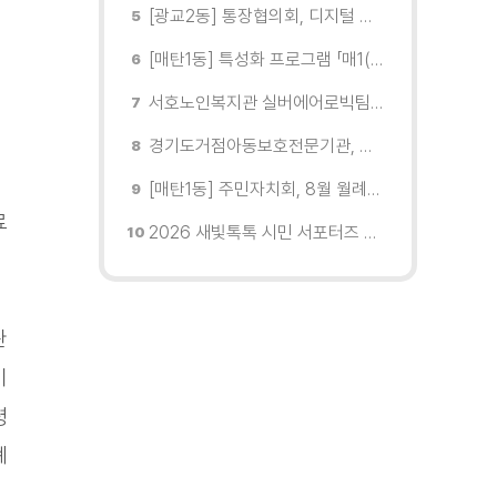
[광교2동] 통장협의회, 디지털 교육 실시
[매탄1동] 특성화 프로그램 「매1(일) 친환경 문화학교」 개강
서호노인복지관 실버에어로빅팀, 제2회 협회장배 수원시에어로빅힙합대회 시니어부 단체전'1위'쾌거
경기도거점아동보호전문기관, 학대피해아동가정 회복 및 재학대 예방 나선다
[매탄1동] 주민자치회, 8월 월례회의 개최
료
2026 새빛톡톡 시민 서포터즈 발대식 현장
관
미
령
폐