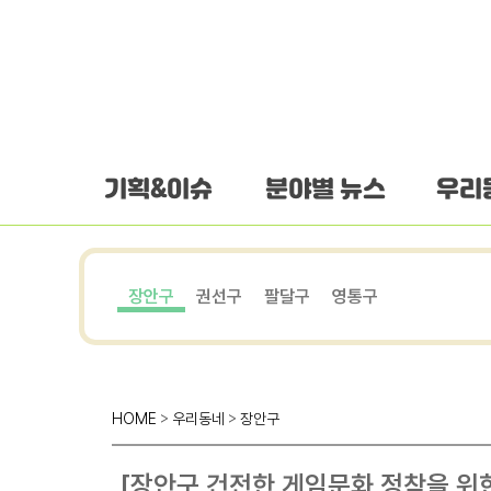
하단 바로가기
본문 바로가기
본문바로가기
기획&이슈
분야별 뉴스
우리
장안구
권선구
팔달구
영통구
HOME
>
우리동네
>
장안구
[장안구 건전한 게임문화 정착을 위