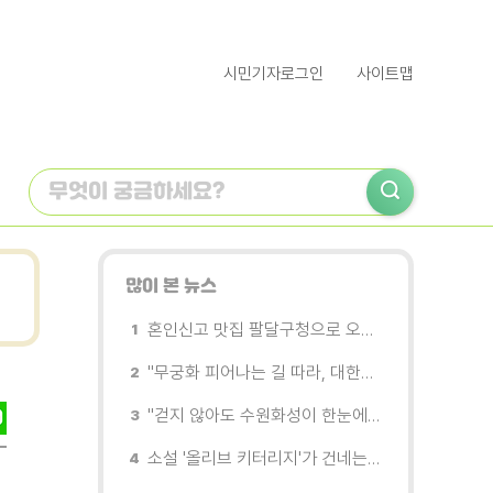
시민기자로그인
사이트맵
많이 본 뉴스
혼인신고 맛집 팔달구청으로 오세요
"무궁화 피어나는 길 따라, 대한민국을 걷는다"
"걷지 않아도 수원화성이 한눈에"…무장애 관광버스 '수원행차' 타보니
소설 '올리브 키터리지'가 건네는 삶과 연민의 철학