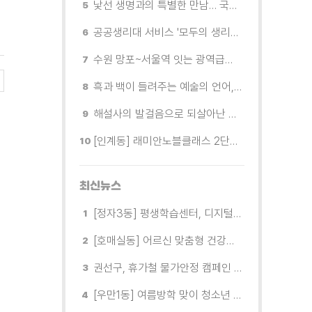
낯선 생명과의 특별한 만남… 국제전 《패트리샤 피치니니: 킨쉽》
공공생리대 서비스 '모두의 생리대' 시범 운영...수원시청·4개 구청 등에 지급기 설치
수원 망포~서울역 잇는 광역급행버스 M5165번, 8월 3일 개통
흑과 백이 들려주는 예술의 언어, 수원시립미술관 소장품전《블랑 블랙 파노라마》
해설사의 발걸음으로 되살아난 수원의 독립운동 역사
[인계동] 래미안노블클래스 2단지 경로당, 무더위 속 독거노인에게 '따뜻한 한 끼' 대접
최신뉴스
[정자3동] 평생학습센터, 디지털 생활문해교실 개강
[호매실동] 어르신 맞춤형 건강특화사업 「은빛반짝 실버종이공방」 운영
권선구, 휴가철 물가안정 캠페인 전개
[우만1동] 여름방학 맞이 청소년 유해환경 캠페인 실시