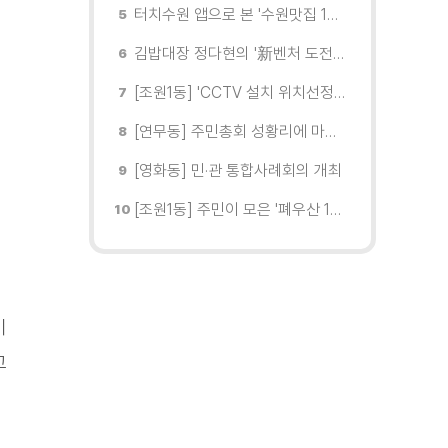
터치수원 앱으로 본 '수원맛집 100선'... 장안구 맛집을 찾다
김밥대장 정다현의 '新벤처 도전이야기'
[조원1동] 'CCTV 설치 위치선정협의회' 회의 개최
[연무동] 주민총회 성황리에 마무리
[영화동] 민·관 통합사례회의 개최
[조원1동] 주민이 모은 '폐우산 100개' 수원여대에 1차 전달
기
교