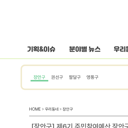
하단 바로가기
본문 바로가기
본문바로가기
기획&이슈
분야별 뉴스
우리
장안구
권선구
팔달구
영통구
HOME
>
우리동네
>
장안구
[장안구] 제6기 주민참여예산 장안