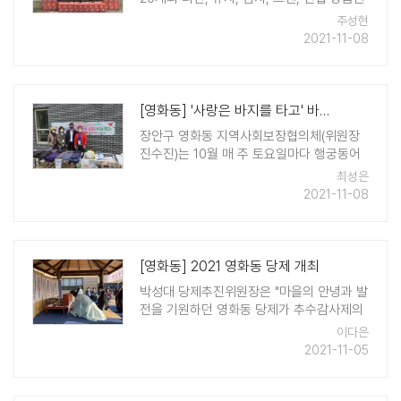
등으로 구성된 어부바박스 70개를 조원1동
주성현
지역사회보장 협의체에서 발굴한 취약계층
2021-11-08
과 사례관리 대상자 90가구에 전달 할 예정
이라고 밝혔다. 이와 관련해 신협사회공헌재
단은 ..
[영화동] '사랑은 바지를 타고' 바자회 열어
장안구 영화동 지역사회보장협의체(위원장
진수진)는 10월 매 주 토요일마다 행궁동어
울림센터 앞에서 복지기금 마련을 위한 '사
최성은
랑은 바지를 타고' 바자회를 진행했다고 밝
2021-11-08
혔다. 수원시지속가능도시재단 공모사업인
공유경제 프로그램 「별별장터」 사업 후원 ..
[영화동] 2021 영화동 당제 개최
박성대 당제추진위원장은 "마을의 안녕과 발
전을 기원하던 영화동 당제가 추수감사제의
의미를 더해 마을 주요 축제로 발전했다"며
이다은
"앞으로도 당제의 전통을 잘 이어나가 역사
2021-11-05
적 자긍심을 드높이는 데 기여하겠다"고 말
했다.