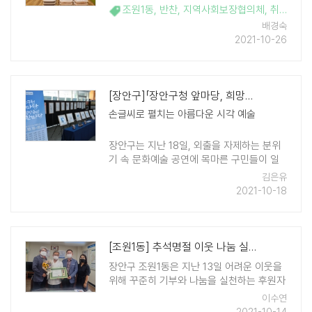
정성껏 준비한 짜장, 제육볶음, 양배추 김치
조원1동
,
반찬
,
지역사회보장협의체
,
취약계층
,
를 준비하여 홀몸어르신에게 전달했다. 조원
배경숙
1동 지역사회보장협의체는 특화사업 중 하나
2021-10-26
로 매월 식사 준비에 어려움을 겪고 ..
[장안구]「장안구청 앞마당, 희망글씨 한마당」 캘리그래피 전시회
손글씨로 펼치는 아름다운 시각 예술
장안구는 지난 18일, 외출을 자제하는 분위
기 속 문화예술 공연에 목마른 구민들이 일
상에서 쉽게 문화생활을 즐길 수 있도록 구
김은유
청 로비에서 '캘리그래피 전시회'를 개최했
2021-10-18
다. ㈜지오그라피에서 후원하는 이번 전시
회는 ..
[조원1동] 추석명절 이웃 나눔 실천 유공자 표창 전달
장안구 조원1동은 지난 13일 어려운 이웃을
위해 꾸준히 기부와 나눔을 실천하는 후원자
에게 이웃 나눔 실천 유공 표창을 전달했다.
이수연
조원1동은 단독주택 및 빌라가 밀집되어 복