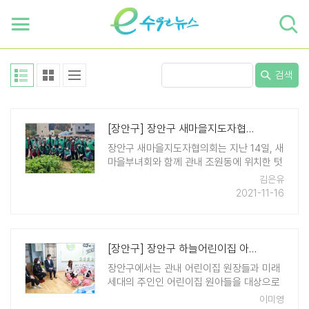
하단 바로가기
본문 바로가기
본문바로가기
검색
[장안구] 장안구 새마을지도자협의회, 사랑의 무 수확 나눔
장안구 새마을지도자협의회는 지난 14일, 새
마을부녀회와 함께 관내 조원동에 위치한 텃
밭에서 정성껏 심은 무를 수확했다. 이 날 활
김은유
동은 휴경지에 감자, 배추 등 작물을 재배해
2021-11-16
이웃들에게 나눔을 실천하는 '사랑의 텃밭
가꾸기' 사업의 일환으로, 구 새마을지도자
협의 ..
[장안구] 장안구 하늘어린이집 아이들의 외침 "북극곰의 눈물을 닦어주세요"
장안구에서는 관내 어린이집 원장들과 미래
세대의 주인인 어린이집 원아들을 대상으로
한 환경보호 교육을 진행중이다. 지난 11일
이미영