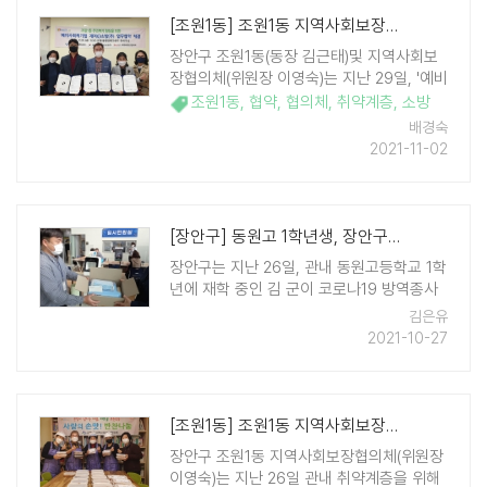
[조원1동] 조원1동 지역사회보장협의체, 예비사회적기업 제이(J)소방(주) ..
장안구 조원1동(동장 김근태)및 지역사회보
장협의체(위원장 이영숙)는 지난 29일, '예비
사회적기업 제이(J)소방(주) (대표 박문구)'과
조원1동
,
협약
,
협의체
,
취약계층
,
소방
지역사회 주민복지 증진과 안전한 주거환경
배경숙
지원을 위한 협약식을 체결했다. 제이(J)소방
2021-11-02
(주)은 2009년 ..
[장안구] 동원고 1학년생, 장안구에 마스크 등 방역물품 기부
장안구는 지난 26일, 관내 동원고등학교 1학
년에 재학 중인 김 군이 코로나19 방역종사
자들에게 도움이 되고자 마스크 1박스와 손
김은유
세정제를 기부했다고 전했다. 김 군은 기부
2021-10-27
물품과 함께 '코로나19 장기화로 어려움을
겪고 있는 분들께 도움이 되고 ..
[조원1동] 조원1동 지역사회보장협의체, 사랑의 손맛 반찬 나눔
장안구 조원1동 지역사회보장협의체(위원장
이영숙)는 지난 26일 관내 취약계층을 위해