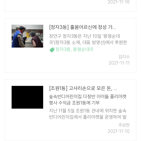
조원동 하늘어린이집에서는 "북극곰의 눈물
2021-11-16
을 닦아주세요" 라는 주제로 원아들에게 환
경파괴의 심각성을 알리고 환경보 ..
[정자3동] 홀몸어르신에 정성 가득 순댓국 전달
장안구 정자3동은 지난 10일 '용형순대
국'(정자3동 소재, 대표 방영선)에서 후원한
순댓국을 관내 저소득 홀몸어르신 5가구에
정자3동
,
용형순대국
전달했다. 정자3동 맞춤형복지팀은 푸짐하
김지수
고 정성스럽게 포장된 순댓국을 방문 전달하
2021-11-11
며 이웃의 안부를 확인하고 불편사항을 살폈
다. ..
[조원1동] 고사리손으로 모은 돈, 기부했어요
숲속반디어린이집 다정반 아이들 플리마켓
행사 수익금 조원1동에 기부
지난 11월 5일 조원1동 관내에 위치한 숲속
반디어린이집에서 플리마켓을 운영하여 발
생한 수익금 11만원을 행정복지센터 이웃돕
주성현
기 창구를 통해 기부했다. 이장희 원장은 플
2021-11-10
리마켓에서 발생한 행사 수 ..