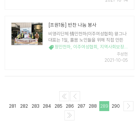
2021-10-14
지 수요가 많은 지역으로 매년 후원자들의
도움을 받아 어려운 이웃에게 에 ..
[조원1동] 반찬 나눔 봉사
비영리단체 情만천하(이주여성협회) 왕그나
대표는 1일, 홀몸 노인들을 위해 직접 만든
반찬을 조원1동 10 가구에 전달하며 이웃나
정만천하
,
이주여성협회
,
지역사회보장협의체. 조원1동
눔을 실천했다. 情만천하는 평소 지역사회를
주성현
위해 교육, 문화공연, 봉사에 힘쓰고 있다. 이
2021-10-05
날은 이웃나눔을 하기 위해 조원1동 지역사
회 ..
281
282
283
284
285
286
287
288
289
290