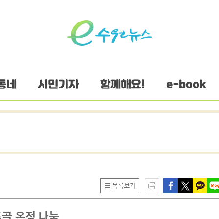
동네
시민기자
함께해요!
e-book
추골 온정 나눔