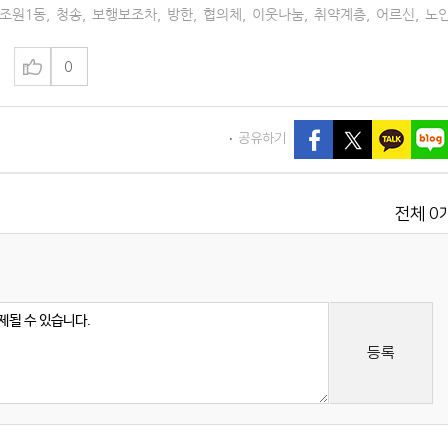
조원1동
,
청송
,
보행보조차
,
방한
,
협의체
,
이웃나눔
,
취약계층
,
어르신
,
노
0
공유하기
0
전체
등록