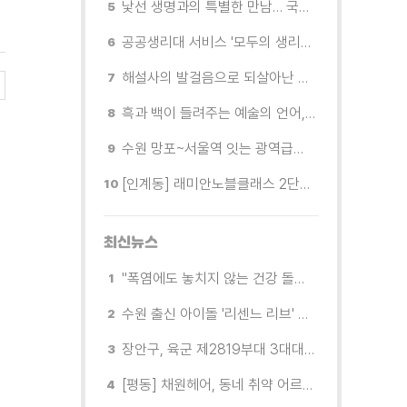
낯선 생명과의 특별한 만남… 국제전 《패트리샤 피치니니: 킨쉽》
공공생리대 서비스 '모두의 생리대' 시범 운영...수원시청·4개 구청 등에 지급기 설치
해설사의 발걸음으로 되살아난 수원의 독립운동 역사
흑과 백이 들려주는 예술의 언어, 수원시립미술관 소장품전《블랑 블랙 파노라마》
수원 망포~서울역 잇는 광역급행버스 M5165번, 8월 3일 개통
[인계동] 래미안노블클래스 2단지 경로당, 무더위 속 독거노인에게 '따뜻한 한 끼' 대접
최신뉴스
"폭염에도 놓치지 않는 건강 돌봄" 팔달구보건소 취약계층 안부 살핀다
수원 출신 아이돌 '리센느 리브' 추천! 직접 따라가 본 수원 필수 코스
장안구, 육군 제2819부대 3대대로부터 감사장 받아
[평동] 채원헤어, 동네 취약 어르신을 위한 이미용서비스 무료 지원