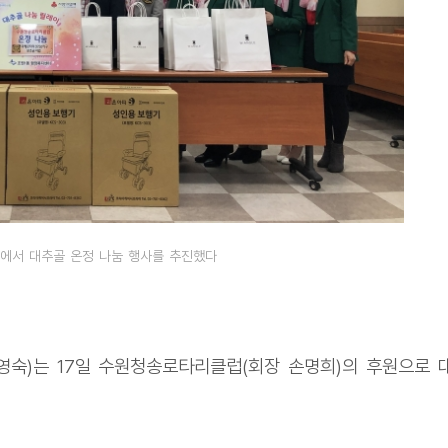
서 대추골 온정 나눔 행사를 추진했다
숙)는 17일 수원청송로타리클럽(회장 손명희)의 후원으로 