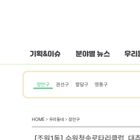
하단 바로가기
본문 바로가기
본문바로가기
기획&이슈
분야별 뉴스
우리
장안구
권선구
팔달구
영통구
HOME
>
우리동네
>
장안구
[조원1동] 수원청송로타리클럽, 대