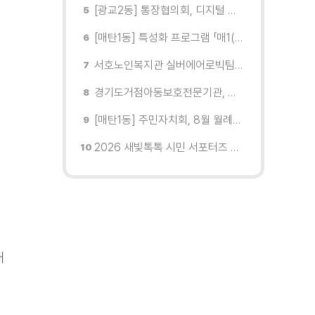
[광교2동] 통장협의회, 디지털 교육 실시
[매탄1동] 특성화 프로그램 「매1(일) 친환경 문화학교」 개강
서호노인복지관 실버에어로빅팀, 제2회 협회장배 수원시에어로빅힙합대회 시니어부 단체전'1위'쾌거
경기도거점아동보호전문기관, 학대피해아동가정 회복 및 재학대 예방 나선다
[매탄1동] 주민자치회, 8월 월례회의 개최
2026 새빛톡톡 시민 서포터즈 발대식 현장
대