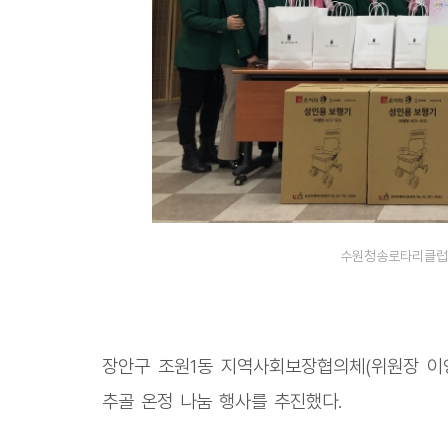
수원청송로타리클럽에
장안구 조원1동 지역사회보장협의체(위원장 이영
추골 온정 나눔 행사를 추진했다.