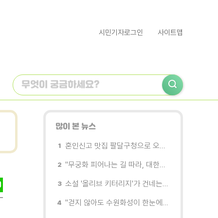
시민기자로그인
사이트맵
많이 본 뉴스
혼인신고 맛집 팔달구청으로 오세요
"무궁화 피어나는 길 따라, 대한민국을 걷는다"
소설 '올리브 키터리지'가 건네는 삶과 연민의 철학
"걷지 않아도 수원화성이 한눈에"…무장애 관광버스 '수원행차' 타보니