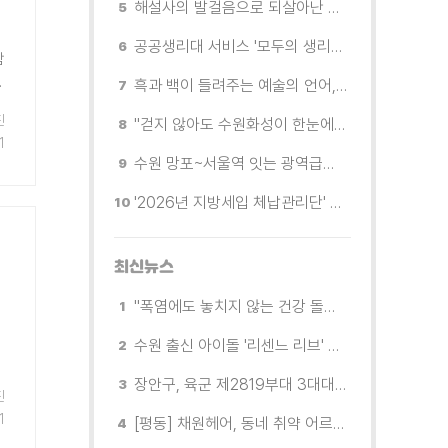
해설사의 발걸음으로 되살아난 수원의 독립운동 역사
공공생리대 서비스 '모두의 생리대' 시범 운영...수원시청·4개 구청 등에 지급기 설치
함
.
흑과 백이 들려주는 예술의 언어, 수원시립미술관 소장품전《블랑 블랙 파노라마》
진
"걷지 않아도 수원화성이 한눈에"…무장애 관광버스 '수원행차' 타보니
1
수원 망포~서울역 잇는 광역급행버스 M5165번, 8월 3일 개통
'2026년 지방세입 체납관리단' 출범... 체납자 실태조사 본격 추진
최신뉴스
"폭염에도 놓치지 않는 건강 돌봄" 팔달구보건소 취약계층 안부 살핀다
수원 출신 아이돌 '리센느 리브' 추천! 직접 따라가 본 수원 필수 코스
장안구, 육군 제2819부대 3대대로부터 감사장 받아
진
1
[평동] 채원헤어, 동네 취약 어르신을 위한 이미용서비스 무료 지원