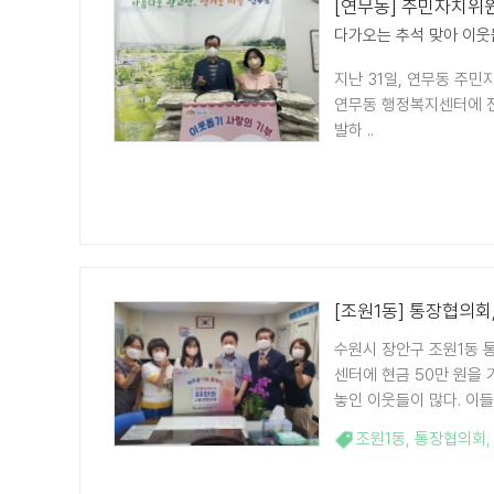
[연무동] 주민자치위원회
다가오는 추석 맞아 이웃
지난 31일, 연무동 주민
연무동 행정복지센터에 전
발하 ..
[조원1동] 통장협의회
수원시 장안구 조원1동 
센터에 현금 50만 원을
놓인 이웃들이 많다. 이들을
조원1동
,
통장협의회