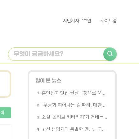
시민기자로그인
사이트맵
많이 본 뉴스
혼인신고 맛집 팔달구청으로 오세요
"무궁화 피어나는 길 따라, 대한민국을 걷는다"
색
소설 '올리브 키터리지'가 건네는 삶과 연민의 철학
낯선 생명과의 특별한 만남… 국제전 《패트리샤 피치니니: 킨쉽》