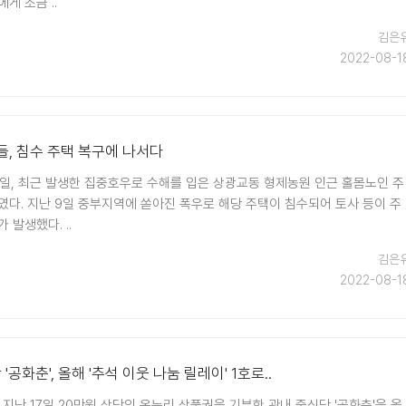
게 조금 ..
김은
2022-08-1
들, 침수 주택 복구에 나서다
8일, 최근 발생한 집중호우로 수해를 입은 상광교동 형제농원 인근 홀몸노인 주
였다. 지난 9일 중부지역에 쏟아진 폭우로 해당 주택이 침수되어 토사 등이 주
 발생했다. ..
김은
2022-08-1
'공화춘', 올해 '추석 이웃 나눔 릴레이' 1호로..
지난 17일 20만원 상당의 온누리 상품권을 기부한 관내 중식당 '공화춘'을 올