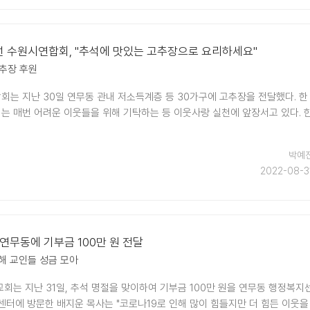
선 수원시연합회, "추석에 맛있는 고추장으로 요리하세요"
추장 후원
는 지난 30일 연무동 관내 저소득계층 등 30가구에 고추장을 전달했다. 한
 매번 어려운 이웃들을 위해 기탁하는 등 이웃사랑 실천에 앞장서고 있다. 
박예
2022-08-3
 연무동에 기부금 100만 원 전달
해 교인들 성금 모아
회는 지난 31일, 추석 명절을 맞이하여 기부금 100만 원을 연무동 행정복지
센터에 방문한 배지운 목사는 "코로나19로 인해 많이 힘들지만 더 힘든 이웃을