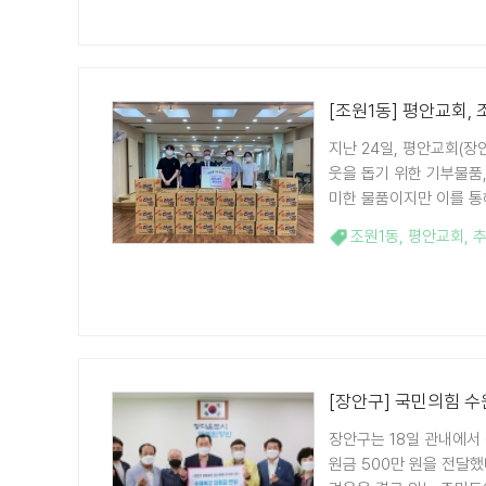
[조원1동] 평안교회,
지난 24일, 평안교회(
웃을 돕기 위한 기부물품,
미한 물품이지만 이를 통해
조원1동
,
평안교회
,
[장안구] 국민의힘 수
장안구는 18일 관내에서
원금 500만 원을 전달