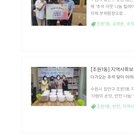
해 '추석 이웃 나눔 릴
의체 부위원장으로 ..
조원1동
,
공화춘
,
추
[조원1동] 지역사회보
다가오는 추석 맞아 어려
수원시 장안구 조원1동 
'사랑의 손맛, 반찬 나눔
조원1동
,
반찬
,
지역