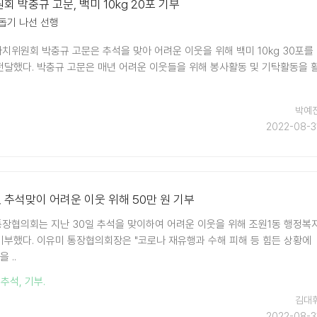
 박충규 고문, 백미 10kg 20포 기부
돕기 나선 선행
자치위원회 박충규 고문은 추석을 맞아 어려운 이웃을 위해 백미 10kg 30포를
달했다. 박충규 고문은 매년 어려운 이웃들을 위해 봉사활동 및 기탁활동을 
박예
2022-08-3
, 추석맞이 어려운 이웃 위해 50만 원 기부
통장협의회는 지난 30일 추석을 맞이하여 어려운 이웃을 위해 조원1동 행정복
 기부했다. 이유미 통장협의회장은 "코로나 재유행과 수해 피해 등 힘든 상황에
 ..
,
추석
,
기부.
김대
2022-08-3