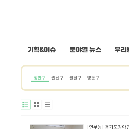
하단 바로가기
본문 바로가기
본문바로가기
기획&이슈
분야별 뉴스
우리
장안구
권선구
팔달구
영통구
[연무동] 경기도장애