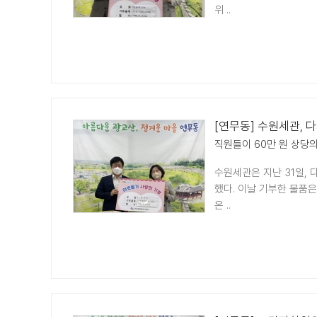
위 ..
[연무동] 수원세관, 
직원들이 60만 원 상당의
수원세관은 지난 31일,
했다. 이날 기부한 물품
온 ..