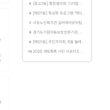
[광교2동] 통장협의회, 디지털 교육 실시
[매탄1동] 특성화 프로그램 「매1(일) 친환경 문화학교」 개강
서호노인복지관 실버에어로빅팀, 제2회 협회장배 수원시에어로빅힙합대회 시니어부 단체전'1위'쾌거
경기도거점아동보호전문기관, 학대피해아동가정 회복 및 재학대 예방 나선다
한
[매탄1동] 주민자치회, 8월 월례회의 개최
2026 새빛톡톡 시민 서포터즈 발대식 현장
진
1
센