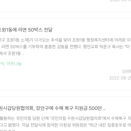
 조원1동에 라면 50박스 전달
장안구 조원1동 소재)가 다가오는 추석을 맞아 조원1동 행정복지센터에 어려운 이
 라면 50박스를 기부하여 훈훈한 감동을 전했다. 평안교회 박준구 목사는 "미
서 조원1동 ..
추석
,
이웃나눔
김대
2022-08-2
원시갑당원협의회, 장안구에 수해 복구 지원금 500만 ..
 활동하는 국민의힘 당원 단체 '국민의힘 수원시갑당원협의회'에서 수해복구 
했다고 밝혔다. 이날 전달식에 참석한 이창성 위원장은 "최근 내린 집중호우로 