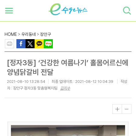
하단 바로가기
본문 바로가기
본문바로가기
HOME
>
우리동네
>
장안구
[정자3동] ‘건강한 여름나기’ 홀몸어르신에
양념닭갈비 전달
2021-08-10 13:28:54
최종 업데이트 :
2021-08-12 10:04:39
작성
자 : 장안구 정자3동 맞춤형복지팀
김지수