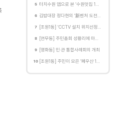
터치수원 앱으로 본 '수원맛집 100선'... 장안구 맛집을 찾다
록
김밥대장 정다현의 '新벤처 도전이야기'
[조원1동] 'CCTV 설치 위치선정협의회' 회의 개최
[연무동] 주민총회 성황리에 마무리
[영화동] 민·관 통합사례회의 개최
[조원1동] 주민이 모은 '폐우산 100개' 수원여대에 1차 전달