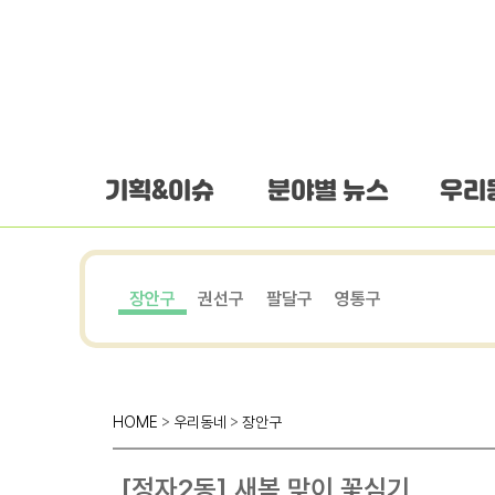
하단 바로가기
본문 바로가기
본문바로가기
기획&이슈
분야별 뉴스
우리
장안구
권선구
팔달구
영통구
HOME
>
우리동네
>
장안구
[정자2동] 새봄 맞이 꽃심기