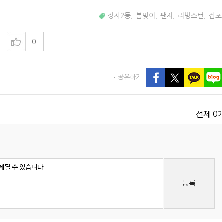
정자2동
,
봄맞이
,
팬지
,
리빙스턴
,
잡초
0
공유하기
0
전체
등록