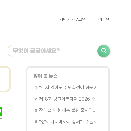
시민기자로그인
사이트맵
많이 본 뉴스
"걷지 않아도 수원화성이 한눈에"…무장애 관광버스 '수원행차' 타보니
제18회 뱅크아트페어 2026 수원 개막, '나도 그림을 소유한다'
장마철 이후 해충 불편 줄인다… 영통구보건소, 신동수변공원·원천리천 집중 방제
"삶의 마지막까지 함께"... 수원시 8개 기관, 어르신 돌봄의 손을 맞잡다