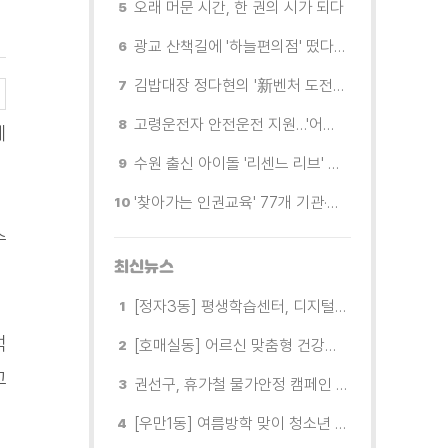
오래 머문 시간, 한 권의 시가 되다
광교 산책길에 '하늘편의점' 떴다… 드론배송 시연
김밥대장 정다현의 '新벤처 도전이야기'
고령운전자 안전운전 지원…'어르신 운전중' 표지 무료 배부
데
수원 출신 아이돌 '리센느 리브' 추천! 직접 따라가 본 수원 필수 코스
'찾아가는 인권교육' 77개 기관·단체 방문해 맞춤형 인권교육 진행
수
최신뉴스
[정자3동] 평생학습센터, 디지털 생활문해교실 개강
석
[호매실동] 어르신 맞춤형 건강특화사업 「은빛반짝 실버종이공방」 운영
고
권선구, 휴가철 물가안정 캠페인 전개
[우만1동] 여름방학 맞이 청소년 유해환경 캠페인 실시