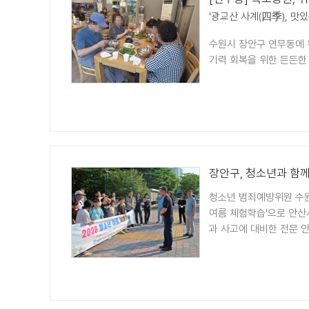
'광교산 사계(四季), 맛
수원시 장안구 연무동에 
기력 회복을 위한 든든한
장안구, 청소년과 함
청소년 범죄예방위원 수원
여름 체험학습'으로 안
과 사고에 대비한 전문 안