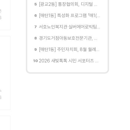
[광교2동] 통장협의회, 디지털 교육 실시
은
[매탄1동] 특성화 프로그램 「매1(일) 친환경 문화학교」 개강
6
서호노인복지관 실버에어로빅팀, 제2회 협회장배 수원시에어로빅힙합대회 시니어부 단체전'1위'쾌거
경기도거점아동보호전문기관, 학대피해아동가정 회복 및 재학대 예방 나선다
[매탄1동] 주민자치회, 8월 월례회의 개최
2026 새빛톡톡 시민 서포터즈 발대식 현장
후
.
수
6