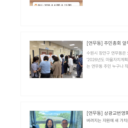
[연무동] 주민총회 
수원시 장안구 연무동은 오
'2026년도 마을자치계
는 연무동 주민 누구나 직접
[연무동] 상광교번영
버려지는 자원에 새 가치