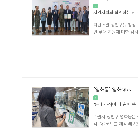
지역사회와 함께하는 민·
지난 5일 장안구(구청장
인 부대 지원에 대한 감
..
[영화동] 영화QR코드
"동네 소식이 내 손에 쏙"
수원시 장안구 영화동은 
식' QR코드를 제작·배
..