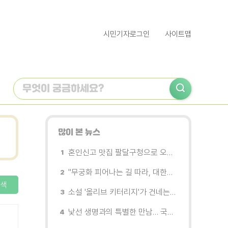
시민기자로그인
사이트맵
많이 본 뉴스
혼인신고 맛집 팔달구청으로 오세요
"무궁화 피어나는 길 따라, 대한민국을 걷는다"
색
소설 '올리브 키터리지'가 건네는 삶과 연민의 철학
낯선 생명과의 특별한 만남… 국제전 《패트리샤 피치니니: 킨쉽》