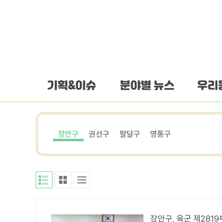
하단 바로가기
본문 바로가기
본문바로가기
기획&이슈
분야별 뉴스
우리
장안구
권선구
팔달구
영통구
장안구, 육군 제281