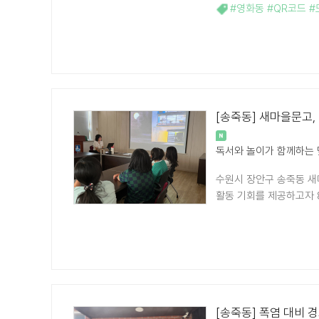
#영화동 #QR코드 
[송죽동] 새마을문고,
독서와 놀이가 함께하는
수원시 장안구 송죽동 새
활동 기회를 제공하고자 8
[송죽동] 폭염 대비 