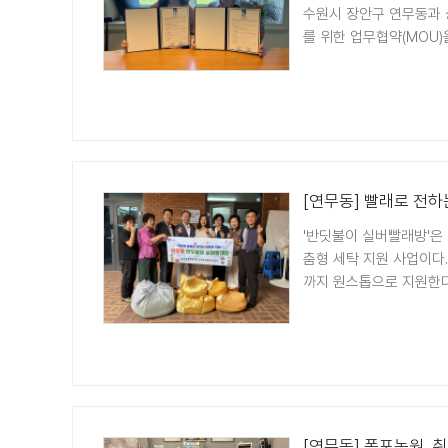
수원시 장안구 연무동과 
를 위한 업무협약(MOU)
[연무동] 빨래로 전하
'반딧불이 실버빨래방'은
춤형 세탁 지원 사업이다
까지 원스톱으로 지원한다.
[연무동] 폭포농원, 