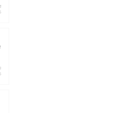
영
5
한
나
5