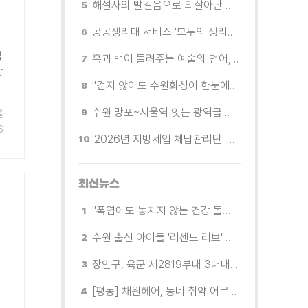
해설사의 발걸음으로 되살아난 수원의 독립운동 역사
공공생리대 서비스 '모두의 생리대' 시범 운영...수원시청·4개 구청 등에 지급기 설치
적
흑과 백이 들려주는 예술의 언어, 수원시립미술관 소장품전《블랑 블랙 파노라마》
안
"걷지 않아도 수원화성이 한눈에"…무장애 관광버스 '수원행차' 타보니
수원 망포~서울역 잇는 광역급행버스 M5165번, 8월 3일 개통
울
6
'2026년 지방세입 체납관리단' 출범... 체납자 실태조사 본격 추진
최신뉴스
"폭염에도 놓치지 않는 건강 돌봄" 팔달구보건소 취약계층 안부 살핀다
수원 출신 아이돌 '리센느 리브' 추천! 직접 따라가 본 수원 필수 코스
장안구, 육군 제2819부대 3대대로부터 감사장 받아
[평동] 채원헤어, 동네 취약 어르신을 위한 이미용서비스 무료 지원