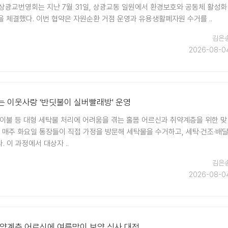
상광교번영회는 지난 7월 31일, 상광교동 일원에서 환경보호와 공동체 활성화
을 체결했다. 이번 협약은 자원순환 거점 운영과 유용생활폐자원 수거를 ..
김은
2026-08-0
는 이웃사랑 '반딧불이 실버빨래방' 운영
 이불 등 대형 세탁물 처리에 어려움을 겪는 홀몸 어르신과 취약계층을 위한 맞
. 매주 화요일 통장들이 직접 가정을 방문해 세탁물을 수거하고, 세탁·건조·배
 이 과정에서 대상자 ..
김은
2026-08-0
취약계층 어르신에 여름맞이 보양 식사 대접