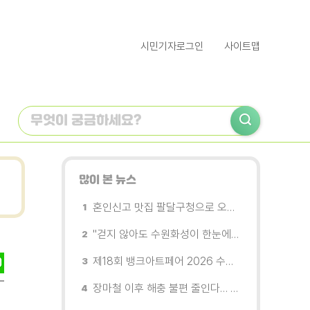
시민기자로그인
사이트맵
많이 본 뉴스
혼인신고 맛집 팔달구청으로 오세요
"걷지 않아도 수원화성이 한눈에"…무장애 관광버스 '수원행차' 타보니
제18회 뱅크아트페어 2026 수원 개막, '나도 그림을 소유한다'
장마철 이후 해충 불편 줄인다… 영통구보건소, 신동수변공원·원천리천 집중 방제