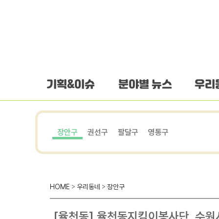
하단 바로가기
본문 바로가기
본문바로가기
기획&이슈
분야별 뉴스
우리
장안구
권선구
팔달구
영통구
HOME
>
우리동네
>
장안구
[율천동] 율천동지킴이봉사단, 수원