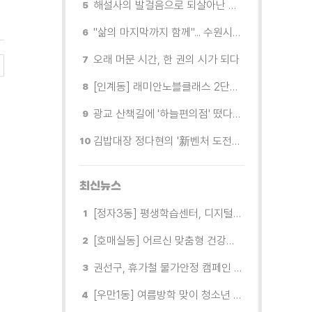
해설사의 발걸음으로 되살아난 수원의 독립운동 역사
"삶의 마지막까지 함께"... 수원시 8개 기관, 어르신 돌봄의 손을 맞잡다
오래 머문 시간, 한 권의 시가 되다
[인계동] 래미안노블클래스 2단지 경로당, 무더위 속 독거노인에게 '따뜻한 한 끼' 대접
광교 산책길에 '하늘편의점' 떴다… 드론배송 시연
김밥대장 정다현의 '新벤처 도전이야기'
최신뉴스
[정자3동] 평생학습센터, 디지털 생활문해교실 개강
[호매실동] 어르신 맞춤형 건강특화사업 「은빛반짝 실버종이공방」 운영
권선구, 휴가철 물가안정 캠페인 전개
[우만1동] 여름방학 맞이 청소년 유해환경 캠페인 실시