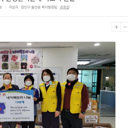
36
작성자 : 장안구 율천동 복지행정팀
최희정