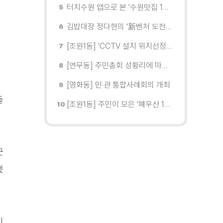
터치수원 앱으로 본 '수원맛집 100선'... 장안구 맛집을 찾다
김밥대장 정다현의 '新벤처 도전이야기'
[조원1동] 'CCTV 설치 위치선정협의회' 회의 개최
[연무동] 주민총회 성황리에 마무리
[영화동] 민·관 통합사례회의 개최
들
[조원1동] 주민이 모은 '폐우산 100개' 수원여대에 1차 전달
끗
했
지