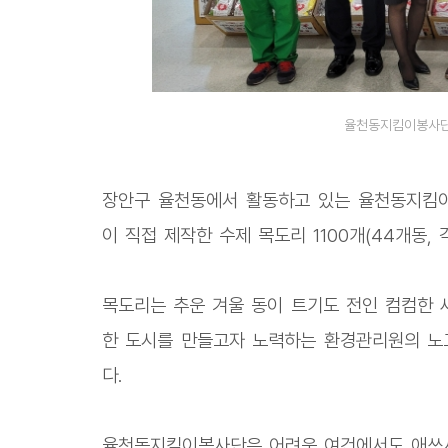
율천동지킴이봉사단이
장안구 율천동에서 활동하고 있는 율천동지킴이
이 직접 제작한 수제 목도리 1100개(44개동,
목도리는 추운 겨울 동이 트기도 전인 컴컴한 
한 도시를 만들고자 노력하는 환경관리원의 노
다.
율천동지킴이봉사단은 어려운 여건에서도 애쓰