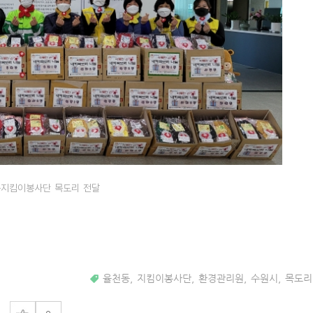
지킴이봉사단 목도리 전달
율천동
,
지킴이봉사단
,
환경관리원
,
수원시
,
목도리