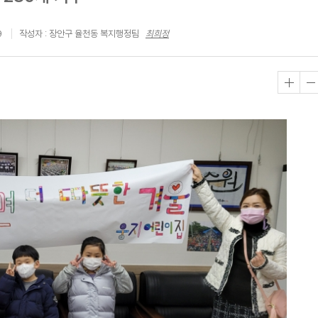
9
작성자 : 장안구 율천동 복지행정팀
최희정