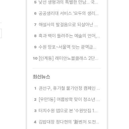
낯선 생명과의 특별한 만남… 국제전 《패트리샤 피치니니: 킨쉽》
공공생리대 서비스 '모두의 생리대' 시범 운영...수원시청·4개 구청 등에 지급기 설치
해설사의 발걸음으로 되살아난 수원의 독립운동 역사
흑과 백이 들려주는 예술의 언어, 수원시립미술관 소장품전《블랑 블랙 파노라마》
수원 망포~서울역 잇는 광역급행버스 M5165번, 8월 3일 개통
[인계동] 래미안노블클래스 2단지 경로당, 무더위 속 독거노인에게 '따뜻한 한 끼' 대접
최신뉴스
권선구, 휴가철 물가안정 캠페인 전개
[우만1동] 여름방학 맞이 청소년 유해환경 캠페인 실시
터치수원 앱으로 본 '수원맛집 100선'... 장안구 맛집을 찾다
김밥대장 정다현의 '新벤처 도전이야기'