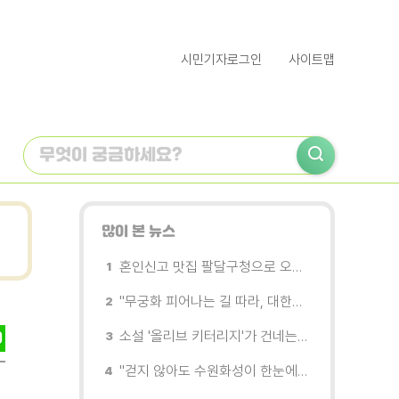
시민기자로그인
사이트맵
많이 본 뉴스
혼인신고 맛집 팔달구청으로 오세요
"무궁화 피어나는 길 따라, 대한민국을 걷는다"
소설 '올리브 키터리지'가 건네는 삶과 연민의 철학
"걷지 않아도 수원화성이 한눈에"…무장애 관광버스 '수원행차' 타보니