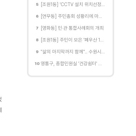
[조원1동] 'CCTV 설치 위치선정협의회' 회의 개최
[연무동] 주민총회 성황리에 마무리
[영화동] 민·관 통합사례회의 개최
[조원1동] 주민이 모은 '폐우산 100개' 수원여대에 1차 전달
"삶의 마지막까지 함께"... 수원시 8개 기관, 어르신 돌봄의 손을 맞잡다
영통구, 종합민원실 '건강쉼터' 운영... 폭염 무더위 속 시민의 안전 강화
었
에