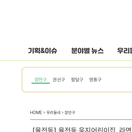
하단 바로가기
본문 바로가기
본문바로가기
기획&이슈
분야별 뉴스
우리
장안구
권선구
팔달구
영통구
HOME
>
우리동네
>
장안구
[율전동] 율전동 웅지어린이집, 라면