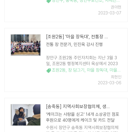
장안구
,
송죽동
,
장안구보건소
,
치매안심센터
권아현
2023-03-07
[조원2동] '마을 장독대', 전통장 담그기 대장정 시작
전통 장 전문가, 민진옥 강사 진행
장안구 조원2동 주민자치회는 지난 3월 3
일, 조원2동 행정복지센터 옥상에서 2023
년 마을자치계획인 '조원2동 마을장독대' 프
조원2동
,
장 담그기
,
마을 장독대
,
마을자치계획
로그램을 진행했다. 주민 30명과 함께한 마
최현인
을장독대 프로그램은 ..
2023-03-06
[송죽동] 지역사회보장협의체, 생일 맞은 한부모 가정 어린이 대상 케이크 후..
'케이크는 사랑을 싣고' 14개 소상공인 점포
후원으로 40명에게 케이크 및 카드 전달
수원시 장안구 송죽동 지역사회보장협의체