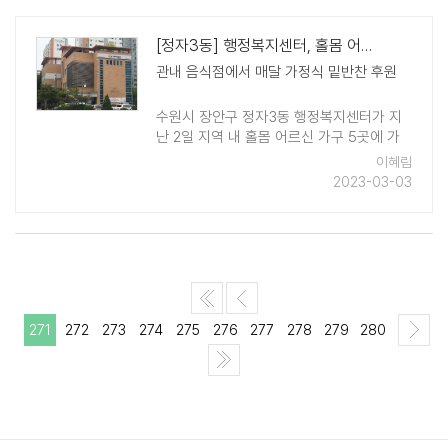
[정자3동] 행정복지센터, 홀몸 어르신 가구에 '맛사랑, 나눔사랑' 반찬 전..
관내 음식점에서 매달 가정식 밑반찬 후원
수원시 장안구 정자3동 행정복지센터가 지
난 2일 지역 내 홀몸 어르신 가구 5곳에 가
정식 밑반찬을 전달했다. 이날 전달된 반찬
이혜림
은 정자3동 중심상가에서 음식점을 운영하
2023-03-03
는 신삼수 대표가 후원한 것으로 코 ..
271
272
273
274
275
276
277
278
279
280