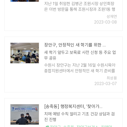
지난 1일 취임한 김병곤 조원시장 상인회장
은 이번 방문을 통해 조원시장과 조원1동 행
정복지센터 간의 긴밀한 상생 관계를 한층
성재연
더 다지는 시간을 가졌다. 조원시장은 1985
2023-03-08
년 설립된 ..
장안구, 안정적인 새 학기를 위한 '어린이집 소통 간담회' 개최
새 학기 앞두고 보육료 사전 신청 등 주요 업
무 공유
수원시 장안구는 지난 2월 16일 수원시육아
종합지원센터에서 안정적인 새 학기 준비를
위한 '어린이집 보육 관계자 소통 간담회'를
최성용
열었다. 간담회에 참석한 어린이집 원장, 보
2023-03-07
육교직원 등 30 ..
[송죽동] 행정복지센터, '찾아가는 어르신 치매 예방 교실' 운영
치매 예방 수칙 알리고 기초 건강 상담과 검
진 진행