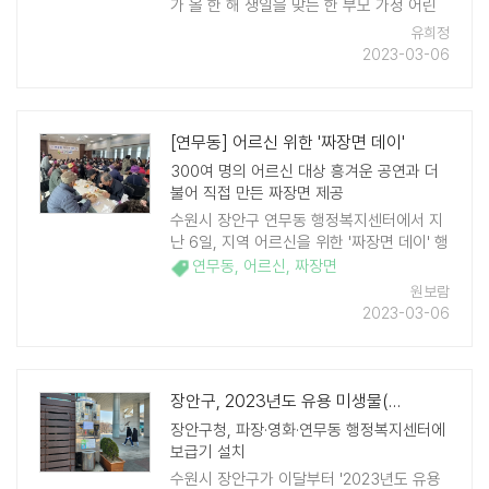
가 올 한 해 생일을 맞는 한 부모 가정 어린
이에게 축하 케이크와 카드를 전달하는 '생
유희정
일 축하 행복 배달' 사업을 진행한다. '생일
2023-03-06
축하 행복 배달' 사 ..
[연무동] 어르신 위한 '짜장면 데이'
300여 명의 어르신 대상 흥겨운 공연과 더
불어 직접 만든 짜장면 제공
수원시 장안구 연무동 행정복지센터에서 지
난 6일, 지역 어르신을 위한 '짜장면 데이' 행
사가 열렸다. 어르신 300여 명이 함께한 이
연무동
,
어르신
,
짜장면
날 행사에서 연무동 새마을협의회와 수원중
원보람
사모(중식을 사랑 ..
2023-03-06
장안구, 2023년도 유용 미생물(EM) 보급 시작
장안구청, 파장·영화·연무동 행정복지센터에
보급기 설치
수원시 장안구가 이달부터 '2023년도 유용