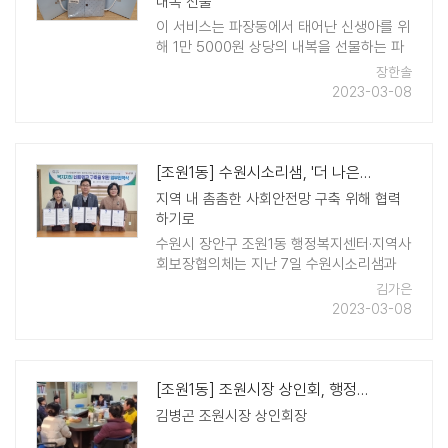
내복 선물
이 서비스는 파장동에서 태어난 신생아를 위
해 1만 5000원 상당의 내복을 선물하는 파
장동 행정복지센터의 사업이다. 2017년 파
장한솔
장동에 있는 한 종교기관의 후원으로 시작되
2023-03-08
어 지금까지 전해 ..
[조원1동] 수원시소리샘, '더 나은 주민 복지' 위한 업무 협약
지역 내 촘촘한 사회안전망 구축 위해 협력
하기로
수원시 장안구 조원1동 행정복지센터·지역사
회보장협의체는 지난 7일 수원시소리샘과
업무협약을 체결하고, 어려운 이웃을 위한
김가은
복지서비스 향상에 힘을 모으기로 했다. 협
2023-03-08
약에 따라 3개 기관·단체 ..
[조원1동] 조원시장 상인회, 행정복지센터 방문
김병곤 조원시장 상인회장