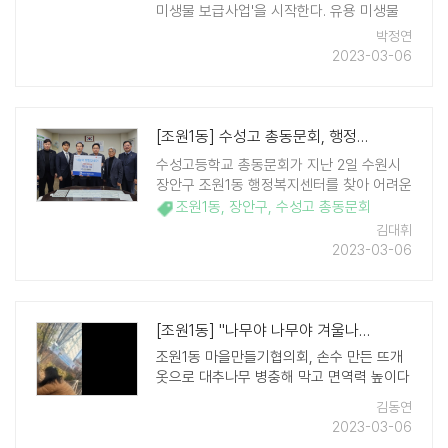
미생물 보급사업'을 시작한다. 유용 미생물
보급기가 설치된 곳은 장안구청, 파장·영화·
박정연
연무동 행정복지센터 등 4곳이다. 보급기에
2023-03-06
100원짜리 ..
[조원1동] 수성고 총동문회, 행정복지센터에 10kg 쌀 51포 기탁
수성고등학교 총동문회가 지난 2일 수원시
장안구 조원1동 행정복지센터를 찾아 어려운
이웃에게 전해 달라며 10kg들이 쌀 51포를
조원1동
,
장안구
,
수성고 총동문회
기부했다. 기부된 쌀은 조원1동에 거주하는
김대휘
기초생활수급자와 저소득 홀몸 어르신 등 복
2023-03-06
지 대상자 가구에 전달될 예 ..
[조원1동] "나무야 나무야 겨울나무야" 사랑과 온기를 전하는 대추나무 빔 ..
조원1동 마을만들기협의회, 손수 만든 뜨개
옷으로 대추나무 병충해 막고 면역력 높이다
김동연
2023-03-06