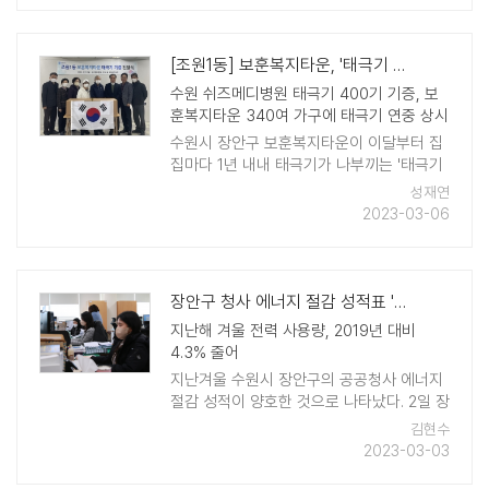
[조원1동] 보훈복지타운, '태극기 마을' 된다
수원 쉬즈메디병원 태극기 400기 기증, 보
훈복지타운 340여 가구에 태극기 연중 상시
게양
수원시 장안구 보훈복지타운이 이달부터 집
집마다 1년 내내 태극기가 나부끼는 '태극기
마을'로 거듭난다. 장안구 조원1동 행정복지
성재연
센터는 3ㆍ1절을 앞두고 수원 쉬즈메디병원
2023-03-06
으로부터 태극기 40 ..
장안구 청사 에너지 절감 성적표 '양호'
지난해 겨울 전력 사용량, 2019년 대비
4.3% 줄어
지난겨울 수원시 장안구의 공공청사 에너지
절감 성적이 양호한 것으로 나타났다. 2일 장
안구에 따르면, 2022년 12월 ~ 2023년 1월
김현수
두 달 동안 장안구 공공청사의 전체 전력 사
2023-03-03
용량은 2019 ..