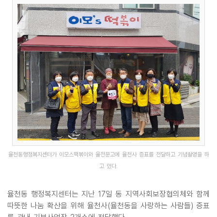
율천동행정복지센터가 이모스떡볶이와 율전문고에 율천사 증표를 전달하고 기념촬영을 하
고 있다.
율천동 행정복지센터는 지난 17일 동 지역사회보장협의체와 함께
따뜻한 나눔 확산을 위해 율천사(율천동을 사랑하는 사람들) 증표