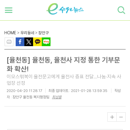
하단 바로가기
본문 바로가기
본문바로가기
HOME
>
우리동네
>
장안구
[율천동] 율천동, 율천사 지정 통한 기부문
화 확산!
이모스떢복이‧율전문고에게 율전사 증표 전달…나눔·지속 사
업장 선정
2020-04-20 11:28:17
최종 업데이트 :
2021-01-28 13:59:35
작성
자 : 장안구 율천동 복지행정팀
최성용