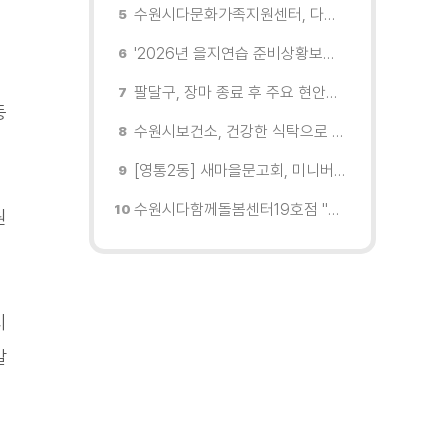
수원시다문화가족지원센터, 다문화가족 자녀 여름캠프 '우리들의 여름 페이지' 운영
'2026년 을지연습 준비상황보고회' 열고 준비상항 점검
팔달구, 장마 종료 후 주요 현안지역 현장 점검 실시
등
수원시보건소, 건강한 식탁으로 어르신 건강 지킨다
[영통2동] 새마을문고회, 미니버스 수원행차 체험
수원시다함께돌봄센터19호점 "제 2회 협회장배 수원시에어로빅 힙합대회" K-POP 댄스부분 1등
원
시
말