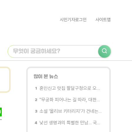
시민기자로그인
사이트맵
많이 본 뉴스
혼인신고 맛집 팔달구청으로 오세요
"무궁화 피어나는 길 따라, 대한민국을 걷는다"
소설 '올리브 키터리지'가 건네는 삶과 연민의 철학
낯선 생명과의 특별한 만남… 국제전 《패트리샤 피치니니: 킨쉽》