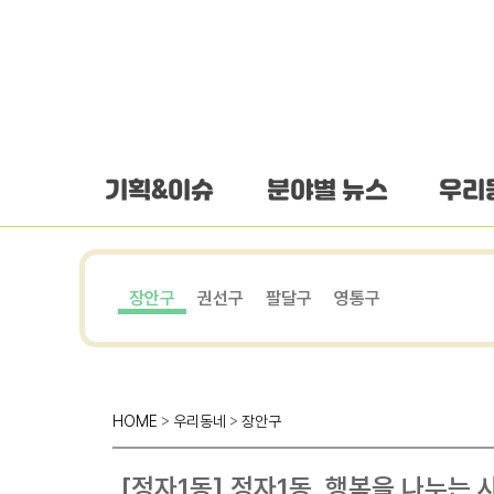
하단 바로가기
본문 바로가기
본문바로가기
기획&이슈
분야별 뉴스
우리
장안구
권선구
팔달구
영통구
HOME
>
우리동네
>
장안구
[정자1동] 정자1동, 행복을 나누는 