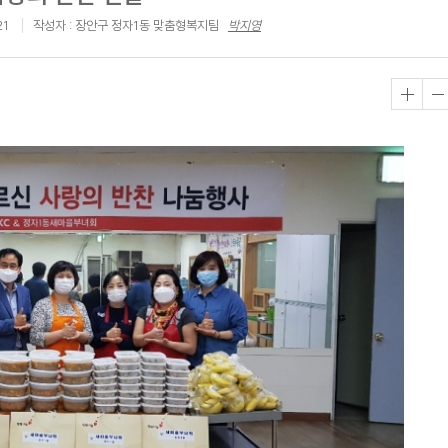
21
작성자 : 장안구 정자1동 맞춤형복지팀
박지영