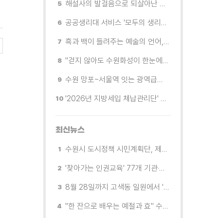
해설사의 발걸음으로 되살아난 수원의 독립운동 역사
공공생리대 서비스 '모두의 생리대' 시범 운영...수원시청·4개 구청 등에 지급기 설치
흑과 백이 들려주는 예술의 언어, 수원시립미술관 소장품전《블랑 블랙 파노라마》
"걷지 않아도 수원화성이 한눈에"…무장애 관광버스 '수원행차' 타보니
수원 망포~서울역 잇는 광역급행버스 M5165번, 8월 3일 개통
'2026년 지방세입 체납관리단' 출범... 체납자 실태조사 본격 추진
최신뉴스
수원시 도시정책 시민계획단, 제5회 운영위원회 개최
'찾아가는 인권교육' 77개 기관·단체 방문해 맞춤형 인권교육 진행
8월 28일까지 고색동 일원에서 '이동형 스마트 자원순환센터' 시범 운영
"한 잔으로 배우는 예절과 효" 수원 드림스타트, 아동 대상 전통문화 체험