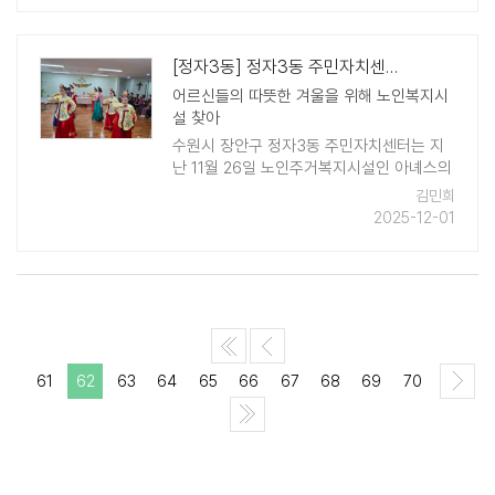
능력을 향상시키기 위해 실제 상황을 가정한
시 ..
[정자3동] 정자3동 주민자치센터, 아녜스의 집에서 재능기부 공연 펼쳐
어르신들의 따뜻한 겨울을 위해 노인복지시
설 찾아
수원시 장안구 정자3동 주민자치센터는 지
난 11월 26일 노인주거복지시설인 아녜스의
집을 방문해 어르신들을 위한 따뜻한 재능기
김민희
부 공연을 펼쳤다. 공연은 통기타 동아리 '소
2025-12-01
리공감'의 밝고 경쾌한 연 ..
61
62
63
64
65
66
67
68
69
70