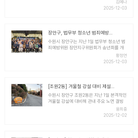
도움이 필요한 가정을 위해 원아들이 모은
김예나
라면을 전달하였다. 이날 어린이들은 매주
2025-12-03
'지구를 살려요'라는 활동을 통해 ..
장안구, 법무부 청소년 범죄예방위원 장안지구위원회 송년회 개최
수원시 장안구는 지난 1일 법무부 청소년 범
죄예방위원 장안지구위원회가 송년회를 개
최하였다고 밝혔다. 이날 행사에는 위원 및
황정연
내빈이 참석하여 올 한 해 활동 성과를 공유
2025-12-03
하고 유공자에게 표창을 수여하였으며,
▲2025년 관내 초등학교 수호천사지킴이
캠페인 ▲교 ..
[조원2동] 겨울철 강설 대비 제설함 사전 배치
수원시 장안구 조원2동은 지난 1일 본격적인
겨울철 강설에 대비해 관내 주요 노면 결빙
취약지역을 중심으로 제설함 배치 및 장비
용희중
점검을 완료했다. 이번 정비는 등하굣길과
2025-12-02
버스정류장, 보행자 통행량이 많은 생활 도
로 등을 중심으로 진행됐으며, 제설함 ..