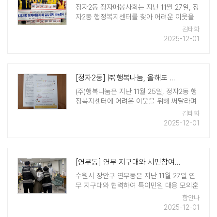
정자2동 정자매봉사회는 지난 11월 27일, 정
자2동 행정복지센터를 찾아 어려운 이웃을
위해 써달라며 김장김치 50박스를 기부했
김태화
다. 이날 전달식에서는 정자2동 정자매봉사
2025-12-01
회를 비롯해 정자2동장, 통장협의회장이 함
께 참석해 따뜻한 나눔의 의미를 전했다. 후
원된 ..
[정자2동] ㈜행복나눔, 올해도 따뜻한 기부 이어가
(주)행복나눔은 지난 11월 25일, 정자2동 행
정복지센터에 어려운 이웃을 위해 써달라며
1,000,000원을 기부했다. 2024년에 이어
김태화
두 번째 기부를 해온 (주)행복나눔은 사회적
2025-12-01
협동조합 경기수원지역자활센터에서 출범한
자활기업이다. (주)행복나눔은 수원 ..
[연무동] 연무 지구대와 시민참여 특이민원대응 모의훈련 실시
수원시 장안구 연무동은 지난 11월 27일 연
무 지구대와 협력하여 특이민원 대응 모의훈
련을 실시했다. 이번 훈련은 민원인의 폭언
함안나
및 기물파손 등 돌발상황에 대비하여 민원
2025-12-01
담당자를 보호하고 직원들의 비상상황 대처