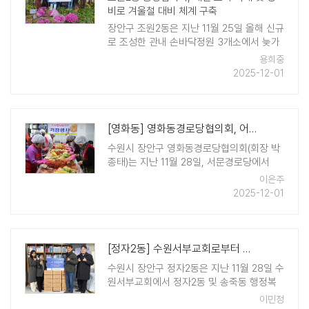
비로 겨울철 대비 체계 구축
장안구 조원2동은 지난 11월 25일 올해 신규
로 조성한 관내 손바닥정원 3개소에서 늦가
을 초화류 식재와 겨울철 대비 유지관리 작
용희중
업을 진행했다. 이번 작업에는 통장협의회
2025-12-01
등 20여 명이 참여하여 ..
[영화동] 영화동경로당협의회, 어르신의 따뜻한 겨울나기를 위한 사랑의 김장나..
수원시 장안구 영화동경로당협의회(회장 박
종태)는 지난 11월 28일, 서문경로당에서
'2025 사랑의 김장나눔' 행사를 열었다. 이
이은주
날 행사에는 영화동 관내 9개소 경로당 회원
2025-12-01
30여 명과 지역 봉사자들이 참여하여, 김장
김치 2,160kg(7 ..
[정자2동] 수원서부교회로부터 김장김치 50박스 기부 받아
수원시 장안구 정자2동은 지난 11월 28일 수
원서부교회에서 정자2동 및 송죽동 행정복
지센터와 정자2동 지역의 어려운 이웃에게
이민정