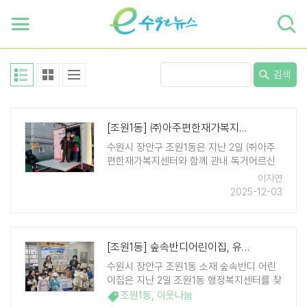
하단 바로가기
본문 바로가기
본문바로가기
검색
[조원1동] ㈜아주편한재가복지센터, 독거 어르신에게 무료 목욕 봉사
수원시 장안구 조원1동은 지난 2일 ㈜아주
편한재가복지센터와 함께 관내 독거어르신
무료 목욕 봉사를 진행했다고 밝혔다. 지난
이지연
11월 조원1동 행정복지센터 및 지역사회보장
2025-12-03
협의체와 업무협약을 체결하여 진행된 이번
사업은 평소 거동이 불편해 스스로 목욕하기
어려운 ..
[조원1동] 숲속반디어린이집, 유용생활폐자원 및 라면 전달
수원시 장안구 조원1동 소재 숲속반디 어린
이집은 지난 2일 조원1동 행정복지센터를 찾
아 그동안 모은 우유팩, 건전지와 함께 관내
조원1동
,
이웃나눔