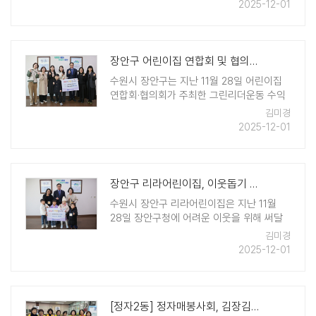
50박스를 기부했다. 수원서부교회는 '이웃
2025-12-01
사랑 김장 나눔' 주제로 매년 김장김치 나눔
행사를 하고 있으며, 기부한 김치는 정자2동
..
장안구 어린이집 연합회 및 협의회, 그린(GREEN)리더 운동 수익금 전액 ..
수원시 장안구는 지난 11월 28일 어린이집
연합회·협의회가 주최한 그린리더운동 수익
금 전달식을 가졌다. 장안구 어린이집 연합
김미경
회·협의회는 지난 8일 '지구를 살리는 어린이
2025-12-01
마켓' 및 '지구 환경살리기' 환경 캠페인 행사
인 그린리더운동 후 생긴 ..
장안구 리라어린이집, 이웃돕기 성금 70만원 전달
수원시 장안구 리라어린이집은 지난 11월
28일 장안구청에 어려운 이웃을 위해 써달
라며 사랑의 기탁성금 70만원을 전달했다.
김미경
이번 성금은 어린이집 원아들이 고사리 손으
2025-12-01
로 직접 모은 물건을 사고 팔아서 벌은 바자
회 수익금과 어린이집 보육교직원의 ..
[정자2동] 정자매봉사회, 김장김치 기부 나눔