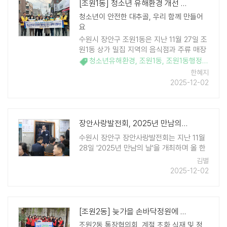
[조원1동] 청소년 유해환경 개선 캠페인 실시
청소년이 안전한 대추골, 우리 함께 만들어
요
수원시 장안구 조원1동은 지난 11월 27일 조
원1동 상가 밀집 지역의 음식점과 주류 매장
등을 방문해 '청소년 유해환경 업소 계도활
청소년유해환경
,
조원1동
,
조원1동행정복지센터
동'을 실시했다. 이날 계도활동에 참여한 조
한혜지
원1동 ..
2025-12-02
장안사랑발전회, 2025년 만남의 날 개최
수원시 장안구 장안사랑발전회는 지난 11월
28일 '2025년 만남의 날'을 개최하며 올 한
해 추진해 온 다양한 나눔 활동을 돌아보고
김별
앞으로의 운영 방향을 모색하는 시간을 마련
2025-12-02
했다. 이날 행사에는 장안사랑발전회 회원과
초청내빈 등 100여 명이 참석해 서로의 ..
[조원2동] 늦가을 손바닥정원에 꽃피운 주민 정성
조원2동 통장협의회, 계절 초화 식재 및 정