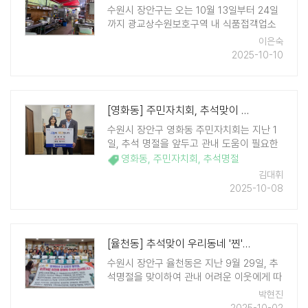
수원시 장안구는 오는 10월 13일부터 24일
까지 광교상수원보호구역 내 식품접객업소
36곳을 대상으로 위생 점검을 실시한다. 장
이은숙
안구는 매년 상수원보호구역 내 불법 영업행
2025-10-10
위를 점검해왔으며, 최근 5년간 집계된 결과
총 65건의 조치가 내려졌다. 이 ..
[영화동] 주민자치회, 추석맞이 성금 225만원 기부
수원시 장안구 영화동 주민자치회는 지난 1
일, 추석 명절을 앞두고 관내 도움이 필요한
이웃들을 위해 성금 225만원을 기부했다고
영화동
,
주민자치회
,
추석명절
밝혔다. 영화동 주민자치회는 명절마다 위원
김대휘
들이 뜻을 모아 이웃돕기에 참여하고 있으며
2025-10-08
기부한 성금은 온누리상품권을 구매 ..
[율천동] 추석맞이 우리동네 '찐'한 나눔행사 전달식
수원시 장안구 율천동은 지난 9월 29일, 추
석명절을 맞이하여 관내 어려운 이웃에게 따
뜻한 나눔을 전하고자 우리동네 '찐한 나눔
박현진
행사' 전달식을 개최했다. 이번 전달식에는