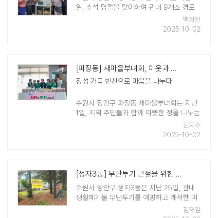
일, 추석 명절을 맞이하여 관내 9개소 경로
당을 방문하여 어르신을 만나 뵙는 시간을
백희원
가졌다. 이 날 영화동 주민자치회는 어르신
2025-10-02
들의 안부를 묻고 덕담을 주고 받았으며, 어
르신들이 건강하시고 따듯한 추석 명절이 되
시길 바라는 마 ..
[파장동] 새마을부녀회, 이웃과 함께하는 '사랑의 반찬 나눔' 추진
정성 가득 반찬으로 마음을 나누다
수원시 장안구 파장동 새마을부녀회는 지난
1일, 지역 주민들과 함께 따뜻한 정을 나누​는
'사랑의 반찬 나누기' 행사를 열었다. 이번 행
김지수
사는 파장동 새마을부녀회가 직접 반찬을 만
2025-10-02
들고 포장해 독거노인 ..
[정자3동] 무단투기 근절을 위한 현수막 게시 추진
수원시 장안구 정자3동은 지난 25일, 관내
생활폐기물 무단투기를 예방하고 쾌적한 마
을 환경을 조성하기 위해 무단투기 근절을
김재겸
알리는 현수막을 게시하는 활동을 벌였다.