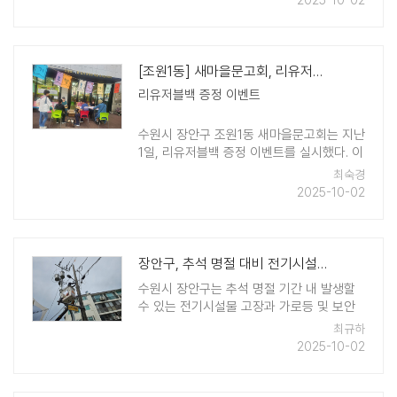
2025-10-02
△율천동 3,000원의 희망나눔기금 △구운
동농협 하나로마트 수원유통센터 △대 ..
[조원1동] 새마을문고회, 리유저블백 증정 이벤트 실시
리유저블백 증정 이벤트
수원시 장안구 조원1동 새마을문고회는 지난
1일, 리유저블백 증정 이벤트를 실시했다. 이
이벤트는 조원1동 새마을문고 발전을 위하여
최숙경
간단한 설문조사에 참여하는 분들에게 리유
2025-10-02
저블백을 증정하는 행 ..
장안구, 추석 명절 대비 전기시설물 일제 점검
수원시 장안구는 추석 명절 기간 내 발생할
수 있는 전기시설물 고장과 가로등 및 보안
등 미점 등으로 인한 시민들의 야간 통행불
최규하
편 문제를 해결하기 위해 전기시설물 점검
2025-10-02
및 보수작업을 진행하였다. 장안구는 9월 15
일부터 9월 26일까지 구 안전건설 ..