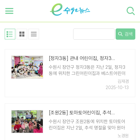
하단 바로가기
본문 바로가기
본문바로가기
검색
[정자3동] 관내 어린이집, 정자3동 행정복지센터에 폐건전지 및 우유팩 전달
수원시 장안구 정자3동은 지난 2일, 정자3
동에 위치한 그린어린이집과 베스트어린이
집에서 원생들이 각 가정에서 정성껏 모은
김재겸
우유팩과 폐건전지를 전달했다고 밝혔다. 전
2025-10-13
달받은 우유팩 및 폐건전지는 자원순환센터
로 이송되어 재활용될 예정으로, 수원시는 ..
[조원2동] 토마토어린이집, 추석맞이 전통과자 10박스 전달
수원시 장안구 조원2동에 위치한 토마토어
린이집은 지난 2일, 추석 명절을 맞아 원아
들이 조원2동 행정복지센터에 전통과자 10
노경원