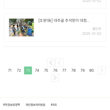
2025-10-02
이번 현수막 게시 활동은 주민들의 왕래가
잦고 무단투기가 빈번히 발생하는 지역을 ..
[조원1동] 대추골 추석맞이 대청소 시행
홍민의
2025-10-02
71
72
73
74
75
76
77
78
79
80
저작권보호정책
개인정보처리방침
RSS