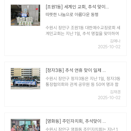
[조원1동] 세계인 교회, 추석 맞이 백미10kg 50포 지원
따뜻한 나눔으로 아름다운 동행
수원시 장안구 조원1동 대한예수교장로회 세
계인교회는 지난 1일, 추석 명절을 맞이하여
조원1동 행정복지센터에 백미10kg 50포를
김예나
전달했다. 세계인교회에서 기탁받은 백미는
2025-10-02
추석명절 후원물품으로 관내 저소 ..
[정자3동] 추석 연휴 맞이 일제 대청소 실시
수원시 장안구 정자3동은 지난 1일, 정자3동
통장협의회와 관계 공무원 등 50여 명과 함
께 추석 연휴기간을 맞아 쾌적한 주거환경을
김재겸
조성하기 위한 관내 일제 대청소를 실시하였
2025-10-02
다고 밝혔다. 이날 대청소는 롯데마트 천천
점 인근과 고용노동부 경기지청 ..
[영화동] 주민자치회, 추석맞이 경로당 방문
수원시 장안구 영화동 주민자치회는 지난 1