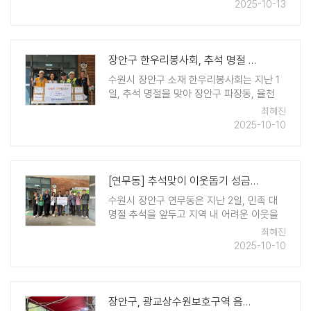
박스를 전달하여 훈훈한 감동을 주고 있다.
2025-10-13
매년 명절마다 꾸준히 나눔을 이어온 박애란
토마토어린이집 원장은 "아이들과 함께 ..
장안구 한우리봉사회, 추석 명절 맞아 송편 후원
수원시 장안구 소재 한우리봉사회는 지난 1
일, 추석 명절을 맞아 장안구 파장동, 율천
동, 정자2동, 정자3동, 영화동, 조원1동 등
최혜진
각 지역에 송편 15박스씩 기탁했다. 한우리
2025-10-10
봉사회는 매년 명절마다 지역 내 소외계층을
위해 따뜻한 나눔을 이 ..
[연무동] 추석맞이 이웃돕기 성금 모금 나서
수원시 장안구 연무동은 지난 2일, 민족 대
명절 추석을 앞두고 지역 내 어려운 이웃을
돕기 위한 성금 모금을 추진했다. 이번 모금
최혜진
에는 통장협의회와 주민자치회를 비롯한 관
2025-10-10
내 단체가 적극적으로 참여했으며, 주민들의
따뜻한 마음이 모여 360만원의 ..
장안구, 광교상수원보호구역 음식점 위생 점검 강화